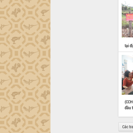
tại đ
(CCH
đầu t
Các tr