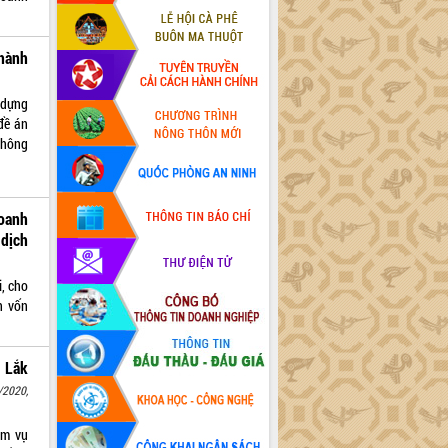
hành
 dựng
đề án
thông
oanh
dịch
, cho
n vốn
 Lắk
/2020,
ệm vụ