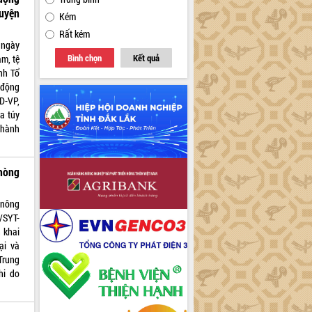
uyện
Kém
Rất kém
ngày
Bình chọn
Kết quả
m, tệ
nh Tổ
 động
D-VP,
a túy
 hành
hòng
 nông
/SYT-
 khai
ại và
Trung
hi do