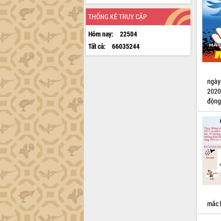
THỐNG KÊ TRUY CẬP
Hôm nay:
22504
Tất cả:
66035244
ngày
2020
động
mắc 