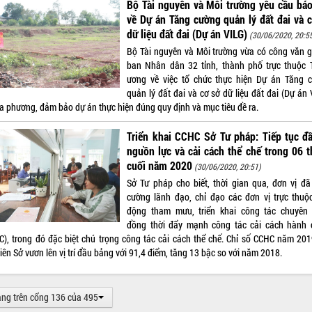
Bộ Tài nguyên và Môi trường yêu cầu bá
về Dự án Tăng cường quản lý đất đai và 
dữ liệu đất đai (Dự án VILG)
(30/06/2020, 20:5
Bộ Tài nguyên và Môi trường vừa có công văn g
ban Nhân dân 32 tỉnh, thành phố trực thuộc 
ương về việc tổ chức thực hiện Dự án Tăng 
quản lý đất đai và cơ sở dữ liệu đất đai (Dự án
ịa phương, đảm bảo dự án thực hiện đúng quy định và mục tiêu đề ra.
Triển khai CCHC Sở Tư pháp: Tiếp tục đ
nguồn lực và cải cách thể chế trong 06 
cuối năm 2020
(30/06/2020, 20:51)
Sở Tư pháp cho biết, thời gian qua, đơn vị đã
cường lãnh đạo, chỉ đạo các đơn vị trực thuộ
động tham mưu, triển khai công tác chuyên
đồng thời đẩy mạnh công tác cải cách hành 
C), trong đó đặc biệt chú trọng công tác cải cách thể chế. Chỉ số CCHC năm 201
iên Sở vươn lên vị trí đầu bảng với 91,4 điểm, tăng 13 bậc so với năm 2018.
ang trên cổng 136 của 495