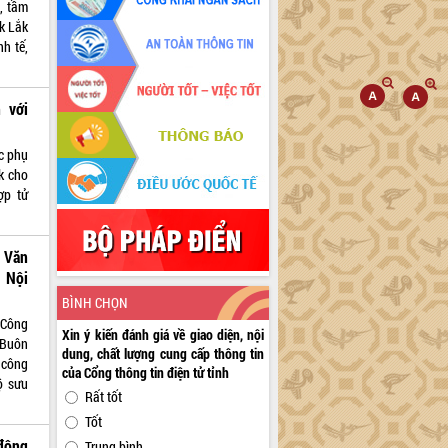
, tầm
k Lắk
nh tế,
 với
c phụ
k cho
ợp tử
 Văn
 Nội
BÌNH CHỌN
(Công
Xin ý kiến đánh giá về giao diện, nội
. Buôn
dung, chất lượng cung cấp thông tin
 công
của Cổng thông tin điện tử tỉnh
ộ sưu
Rất tốt
Tốt
động
Trung bình