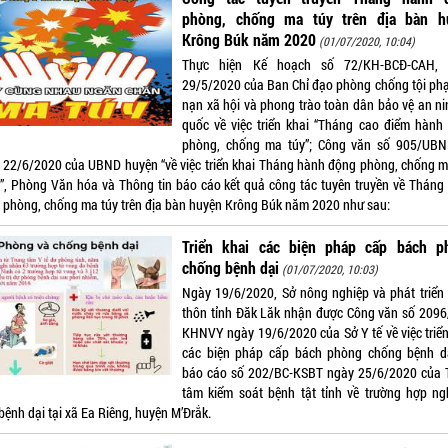
phòng, chống ma túy trên địa bàn h
Krông Búk năm 2020
(01/07/2020, 10:04)
Thực hiện Kế hoạch số 72/KH-BCĐ-CAH, 
29/5/2020 của Ban Chỉ đạo phòng chống tội phạ
nạn xã hội và phong trào toàn dân bảo vệ an ni
quốc về việc triển khai “Tháng cao điểm hành
phòng, chống ma túy”; Công văn số 905/UBN
 22/6/2020 của UBND huyện “về việc triển khai Tháng hành động phòng, chống m
”, Phòng Văn hóa và Thông tin báo cáo kết quả công tác tuyên truyền về Tháng
 phòng, chống ma túy trên địa bàn huyện Krông Búk năm 2020 như sau:
Triển khai các biện pháp cấp bách p
chống bệnh dại
(01/07/2020, 10:03)
Ngày 19/6/2020, Sở nông nghiệp và phát triển
thôn tỉnh Đăk Lăk nhận được Công văn số 2096
KHNVY ngày 19/6/2020 của Sở Y tế về việc triển
các biện pháp cấp bách phòng chống bệnh d
báo cáo số 202/BC-KSBT ngày 25/6/2020 của 
tâm kiểm soát bệnh tật tỉnh về trường hợp ng
bệnh dại tại xã Ea Riêng, huyện M’Đrắk.