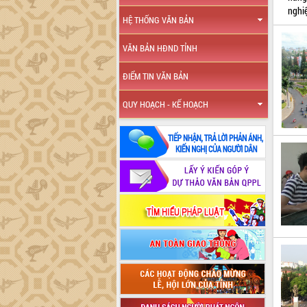
nghi
HỆ THỐNG VĂN BẢN
VĂN BẢN HĐND TỈNH
ĐIỂM TIN VĂN BẢN
QUY HOẠCH - KẾ HOẠCH