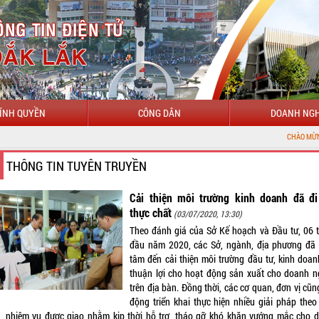
ÍNH QUYỀN
CÔNG DÂN
DOANH NGH
CHÀO MỪNG ĐẾN VỚI CỔN
THÔNG TIN TUYÊN TRUYỀN
Cải thiện môi trường kinh doanh đã đi
thực chất
(03/07/2020, 13:30)
Theo đánh giá của Sở Kế hoạch và Đầu tư, 06 
đầu năm 2020, các Sở, ngành, địa phương đã
tâm đến cải thiện môi trường đầu tư, kinh doan
thuận lợi cho hoạt động sản xuất cho doanh n
trên địa bàn. Đồng thời, các cơ quan, đơn vị cũ
động triển khai thực hiện nhiều giải pháp theo
, nhiệm vụ được giao nhằm kịp thời hỗ trợ, tháo gỡ khó khăn vướng mắc cho 