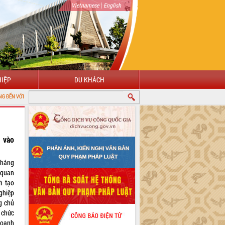
|
Vietnamese
English
IỆP
DU KHÁCH
G THÔNG TIN ĐIỆN TỬ TỈNH ĐẮK LẮK
 vào
tháng
 quan
h tạo
ghiệp
ng chủ
 chức
doanh