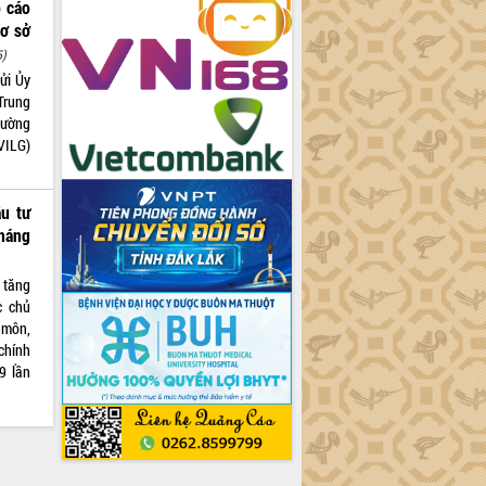
o cáo
cơ sở
5)
ửi Ủy
Trung
cường
 VILG)
ầu tư
tháng
 tăng
c chủ
 môn,
chính
9 lần