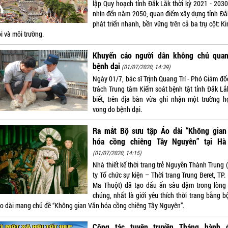
lập Quy hoạch tỉnh Đắk Lắk thời kỳ 2021 - 2030
nhìn đến năm 2050, quan điểm xây dựng tỉnh Đắ
phát triển nhanh, bền vững trên cả ba trụ cột: Ki
i và môi trường.
Khuyến cáo người dân không chủ quan
bệnh dại
(01/07/2020, 14:39)
Ngày 01/7, bác sĩ Trịnh Quang Trí - Phó Giám đố
trách Trung tâm Kiểm soát bệnh tật tỉnh Đắk Lắ
biết, trên địa bàn vừa ghi nhận một trường h
vong do bệnh dại.
Ra mắt Bộ sưu tập Áo dài “Không gian
hóa cồng chiêng Tây Nguyên” tại Hà
(01/07/2020, 14:15)
Nhà thiết kế thời trang trẻ Nguyễn Thành Trung 
ty Tổ chức sự kiện – Thời trang Trung Beret, TP
Ma Thuột) đã tạo dấu ấn sâu đậm trong lòng
chúng, nhất là giới yêu thích thời trang bằng b
áo dài mang chủ đề “Không gian Văn hóa cồng chiêng Tây Nguyên”.
Công tác tuyên truyền Tháng hành 