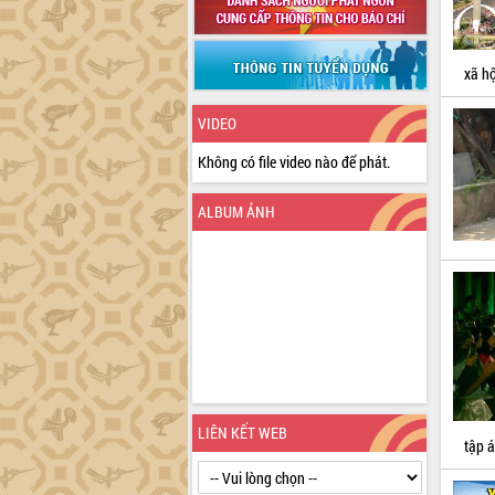
xã hộ
VIDEO
Không có file video nào để phát.
ALBUM ẢNH
LIÊN KẾT WEB
tập 