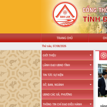
TRANG CHỦ
CH
Thứ sáu, 07/08/2026
GIỚI THIỆU
LÃNH ĐẠO UBND TỈNH
TIN TỨC SỰ KIỆN
SỞ, BAN, NGÀNH
UBND CÁC XÃ, PHƯỜNG
THÔNG TIN CHỈ ĐẠO ĐIỀU HÀNH
năng