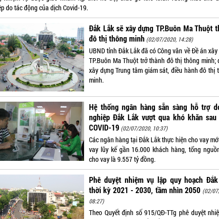
ệp do tác động của dịch Covid-19.
Đắk Lắk sẽ xây dựng TP.Buôn Ma Thuột t
đô thị thông minh
(02/07/2020, 14:28)
UBND tỉnh Đắk Lắk đã có Công văn về Đề án xây
TP.Buôn Ma Thuột trở thành đô thị thông minh; 
xây dựng Trung tâm giám sát, điều hành đô thị 
minh.
Hệ thống ngân hàng sẵn sàng hỗ trợ d
nghiệp Đắk Lắk vượt qua khó khăn sau 
COVID-19
(02/07/2020, 10:37)
Các ngân hàng tại Đắk Lắk thực hiện cho vay mới
vay lũy kế gần 16.000 khách hàng, tổng nguồ
cho vay là 9.557 tỷ đồng.
Phê duyệt nhiệm vụ lập quy hoạch Đắk
thời kỳ 2021 - 2030, tầm nhìn 2050
(02/07
08:27)
Theo Quyết định số 915/QĐ-TTg phê duyệt nhi