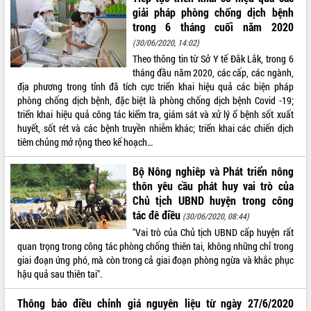
giải pháp phòng chống dịch bệnh
ĐIỂM TIN VĂN BẢN
trong 6 tháng cuối năm 2020
(30/06/2020, 14:02)
QUY HOẠCH - KẾ HOẠCH
Theo thông tin từ Sở Y tế Đắk Lắk, trong 6
tháng đầu năm 2020, các cấp, các ngành,
địa phương trong tỉnh đã tích cực triển khai hiệu quả các biện pháp
phòng chống dịch bệnh, đặc biệt là phòng chống dịch bệnh Covid -19;
triển khai hiệu quả công tác kiểm tra, giám sát và xử lý ổ bệnh sốt xuất
huyết, sốt rét và các bệnh truyền nhiễm khác; triển khai các chiến dịch
tiêm chủng mở rộng theo kế hoạch…
Bộ Nông nghiêp và Phát triển nông
thôn yêu cầu phát huy vai trò của
Chủ tịch UBND huyện trong công
tác đê điều
(30/06/2020, 08:44)
"Vai trò của Chủ tịch UBND cấp huyện rất
quan trọng trong công tác phòng chống thiên tai, không những chỉ trong
giai đoạn ứng phó, mà còn trong cả giai đoạn phòng ngừa và khắc phục
hậu quả sau thiên tai".
Thông báo điều chỉnh giá nguyên liệu từ ngày 27/6/2020