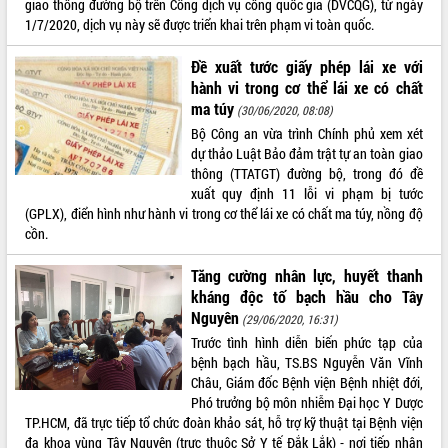
giao thông đường bộ trên Cổng dịch vụ công quốc gia (DVCQG), từ ngày
Tất cả:
66089016
1/7/2020, dịch vụ này sẽ được triển khai trên phạm vi toàn quốc.
Đề xuất tước giấy phép lái xe với
hành vi trong cơ thể lái xe có chất
ma túy
(30/06/2020, 08:08)
Bộ Công an vừa trình Chính phủ xem xét
dự thảo Luật Bảo đảm trật tự an toàn giao
thông (TTATGT) đường bộ, trong đó đề
xuất quy định 11 lỗi vi phạm bị tước
(GPLX), điển hình như hành vi trong cơ thể lái xe có chất ma túy, nồng độ
cồn.
Tăng cường nhân lực, huyết thanh
kháng độc tố bạch hầu cho Tây
Nguyên
(29/06/2020, 16:31)
Trước tình hình diễn biến phức tạp của
bệnh bạch hầu, TS.BS Nguyễn Văn Vĩnh
Châu, Giám đốc Bệnh viện Bệnh nhiệt đới,
Phó trưởng bộ môn nhiễm Đại học Y Dược
TP.HCM, đã trực tiếp tổ chức đoàn khảo sát, hỗ trợ kỹ thuật tại Bệnh viện
đa khoa vùng Tây Nguyên (trực thuộc Sở Y tế Đắk Lắk) - nơi tiếp nhận