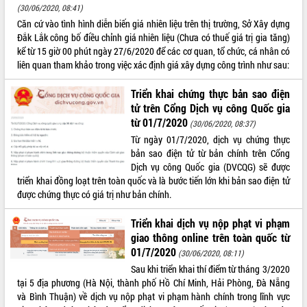
(30/06/2020, 08:41)
VIDEO
Căn cứ vào tình hình diễn biến giá nhiên liệu trên thị trường, Sở Xây dựng
Đắk Lắk công bố điều chỉnh giá nhiên liệu (Chưa có thuế giá trị gia tăng)
Không có file video nào để phát.
kể từ 15 giờ 00 phút ngày 27/6/2020 để các cơ quan, tổ chức, cá nhân có
liên quan tham khảo trong việc xác định giá xây dựng công trình như sau:
ALBUM ẢNH
Triển khai chứng thực bản sao điện
tử trên Cổng Dịch vụ công Quốc gia
từ 01/7/2020
(30/06/2020, 08:37)
Từ ngày 01/7/2020, dịch vụ chứng thực
bản sao điện tử từ bản chính trên Cổng
Dịch vụ công Quốc gia (DVCQG) sẽ được
triển khai đồng loạt trên toàn quốc và là bước tiến lớn khi bản sao điện tử
được chứng thực có giá trị như bản chính.
LIÊN KẾT WEB
Triển khai dịch vụ nộp phạt vi phạm
giao thông online trên toàn quốc từ
01/7/2020
(30/06/2020, 08:11)
Sau khi triển khai thí điểm từ tháng 3/2020
THỐNG KÊ TRUY CẬP
tại 5 địa phương (Hà Nội, thành phố Hồ Chí Minh, Hải Phòng, Đà Nẵng
và Bình Thuận) về dịch vụ nộp phạt vi phạm hành chính trong lĩnh vực
Hôm nay:
3348