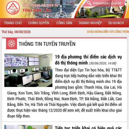
|
Vietnamese
English
TRANG CHỦ
CHÍNH QUYỀN
CÔNG DÂN
DOANH NGHIỆP
DU KHÁCH
Thứ bảy, 08/08/2026
CHÀO MỪNG ĐẾN VỚI CỔNG THÔNG TIN ĐIỆN TỬ T
GIỚI THIỆU
THÔNG TIN TUYÊN TRUYỀN
LÃNH ĐẠO UBND TỈNH
19 địa phương thí điểm các dịch vụ
đô thị thông minh
(30/06/2020, 14:08)
TIN TỨC SỰ KIỆN
Theo đại diện Cục Tin học hóa, Bộ TT&TT
đang trực tiếp hướng dẫn việc triển khai thí
SỞ, BAN, NGÀNH
điểm dịch vụ đô thị thông minh cho 19 địa
phương bao gồm: Thanh Hóa, Gia Lai, Hà
UBND CÁC XÃ, PHƯỜNG
Giang, Kon Tum, Sóc Trăng, Vĩnh Long, Bình Định, Hậu Giang, Đắk Nông,
Bình Phước, Thái Bình, Đồng Nai, Nam Định, TP. Đà Nẵng, Đắk Lắk, Cao
THÔNG TIN CHỈ ĐẠO ĐIỀU HÀNH
Bằng, Bến Tre, Hà Tĩnh và Thái Nguyên. Việc đánh giá kết quả thí điểm sẽ
được thực hiện vào tháng 12/2020 để xem xét, đề xuất triển khai cho giai
HỆ THỐNG VĂN BẢN
đoạn tiếp theo.
VĂN BẢN HĐND TỈNH
Tiếp tục triển khai có hiệu quả các