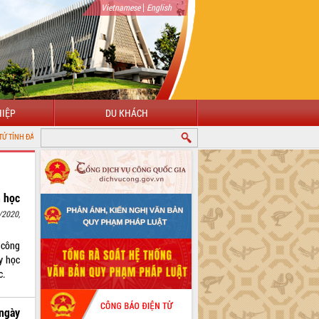
|
Vietnamese
English
IỆP
DU KHÁCH
K
m học
/2020,
 công
y học
c.
 ngày