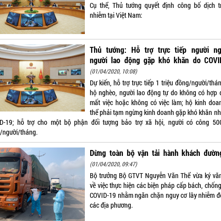
Cụ thể, Thủ tướng quyết định công bố dịch t
nhiễm tại Việt Nam:
Thủ tướng: Hỗ trợ trực tiếp người ng
người lao động gặp khó khăn do COVI
(01/04/2020, 10:08)
Dự kiến, hỗ trợ trực tiếp 1 triệu đồng/người/thá
hộ nghèo, người lao động tự do không có hợp 
mất việc hoặc không có việc làm; hộ kinh doa
thể phải tạm ngừng kinh doanh gặp khó khăn nh
D-19; hỗ trợ cho một bộ phận đối tượng bảo trợ xã hội, người có công 50
/người/tháng.
Dừng toàn bộ vận tải hành khách đườn
(01/04/2020, 09:47)
Bộ trưởng Bộ GTVT Nguyễn Văn Thể vừa ký vă
về việc thực hiện các biện pháp cấp bách, chống
COVID-19 nhằm ngăn chặn nguy cơ lây nhiễm đố
các địa phương.