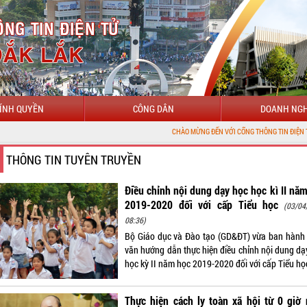
ÍNH QUYỀN
CÔNG DÂN
DOANH NGH
CHÀO MỪNG ĐẾN VỚI CỔNG THÔNG TIN ĐIỆN TỬ TỈNH ĐẮK LẮ
THÔNG TIN TUYÊN TRUYỀN
Điều chỉnh nội dung dạy học học kì II nă
2019-2020 đối với cấp Tiểu học
(03/04
08:36)
Bộ Giáo dục và Đào tạo (GD&ĐT) vừa ban hành
văn hướng dẫn thực hiện điều chỉnh nội dung dạ
học kỳ II năm học 2019-2020 đối với cấp Tiểu họ
Thực hiện cách ly toàn xã hội từ 0 giờ