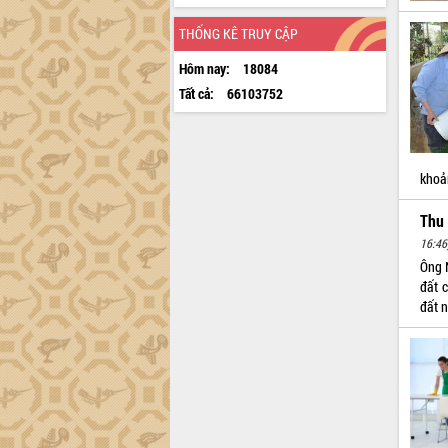
THỐNG KÊ TRUY CẬP
Hôm nay:
18084
Tất cả:
66103752
khoả
Thu
16:46
Ông 
đất 
đất 