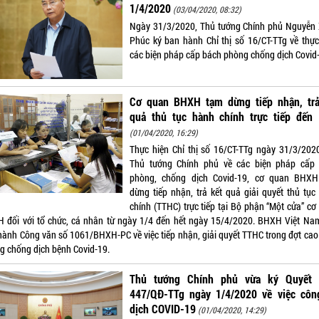
1/4/2020
(03/04/2020, 08:32)
Ngày 31/3/2020, Thủ tướng Chính phủ Nguyễn
Phúc ký ban hành Chỉ thị số 16/CT-TTg về thực
các biện pháp cấp bách phòng chống dịch Covid
Cơ quan BHXH tạm dừng tiếp nhận, trả
quả thủ tục hành chính trực tiếp đến 
(01/04/2020, 16:29)
Thực hiện Chỉ thị số 16/CT-TTg ngày 31/3/202
Thủ tướng Chính phủ về các biện pháp cấp
phòng, chống dịch Covid-19, cơ quan BHX
dừng tiếp nhận, trả kết quả giải quyết thủ tục
chính (TTHC) trực tiếp tại Bộ phận “Một cửa” cơ
 đối với tổ chức, cá nhân từ ngày 1/4 đến hết ngày 15/4/2020. BHXH Việt Na
hành Công văn số 1061/BHXH-PC về việc tiếp nhận, giải quyết TTHC trong đợt cao
g chống dịch bệnh Covid-19.
Thủ tướng Chính phủ vừa ký Quyết 
447/QĐ-TTg ngày 1/4/2020 về việc côn
dịch COVID-19
(01/04/2020, 14:29)