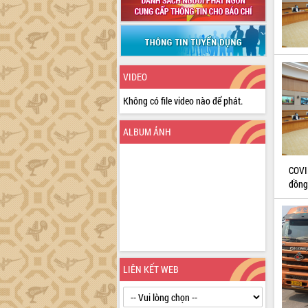
VIDEO
Không có file video nào để phát.
ALBUM ẢNH
COVI
đồng
LIÊN KẾT WEB