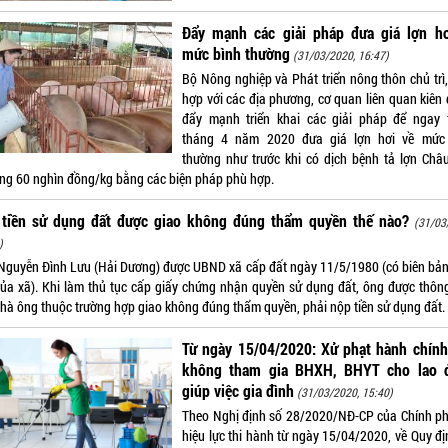
Đẩy mạnh các giải pháp đưa giá lợn hơ
mức bình thường
(31/03/2020, 16:47)
Bộ Nông nghiệp và Phát triển nông thôn chủ trì,
hợp với các địa phương, cơ quan liên quan kiên 
đẩy mạnh triển khai các giải pháp để ngay 
tháng 4 năm 2020 đưa giá lợn hơi về mức
thường như trước khi có dịch bệnh tả lợn Châu
ng 60 nghìn đồng/kg bằng các biện pháp phù hợp.
 tiền sử dụng đất được giao không đúng thẩm quyền thế nào?
(31/03
)
Nguyễn Đình Lưu (Hải Dương) được UBND xã cấp đất ngày 11/5/1980 (có biên bản
của xã). Khi làm thủ tục cấp giấy chứng nhận quyền sử dụng đất, ông được thôn
nhà ông thuộc trường hợp giao không đúng thẩm quyền, phải nộp tiền sử dụng đất.
Từ ngày 15/04/2020: Xử phạt hành chính
không tham gia BHXH, BHYT cho lao 
giúp việc gia đình
(31/03/2020, 15:40)
Theo Nghị định số 28/2020/NĐ-CP của Chính ph
hiệu lực thi hành từ ngày 15/04/2020, về Quy đị