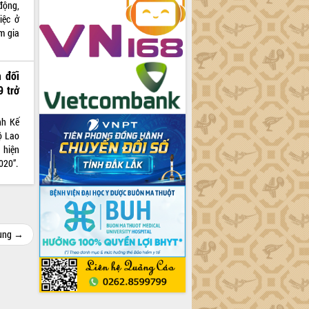
động,
iệc ở
m gia
 đối
 trở
h Kế
ộ Lao
 hiện
020”.
cùng →