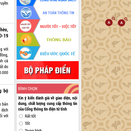
ruyền
hèo,
D-19
ng với
đồng,
nh cá
ất do
0.000
BÌNH CHỌN
g bộ
Xin ý kiến đánh giá về giao diện, nội
dung, chất lượng cung cấp thông tin
n bản
của Cổng thông tin điện tử tỉnh
 dịch
i với
Rất tốt
Tốt
Trung bình