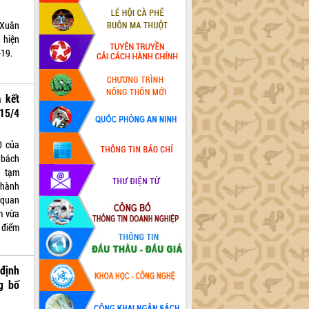
 Xuân
 hiện
-19.
 kết
15/4
0 của
 bách
H tạm
 hành
 quan
m vừa
 điểm
định
g bố