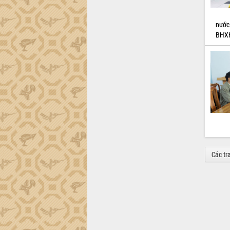
nước
BHXH
Các tr