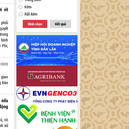
Kém
i về
Rất kém
 phối
Bình chọn
Kết quả
quyết
trong
 bình
 Phi,
/2020,
 giao
g báo
 nếu
động
ủ, có
nh xử