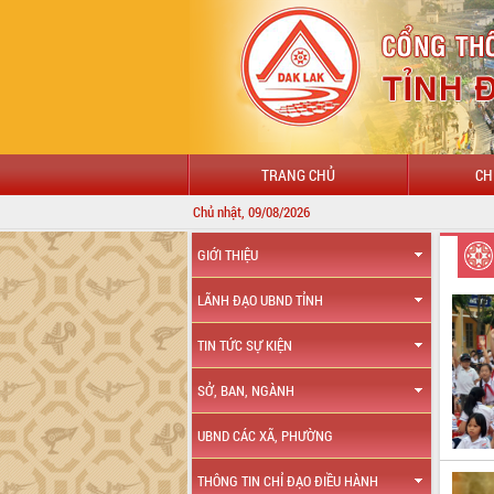
TRANG CHỦ
CH
Chủ nhật, 09/08/2026
GIỚI THIỆU
LÃNH ĐẠO UBND TỈNH
TIN TỨC SỰ KIỆN
SỞ, BAN, NGÀNH
UBND CÁC XÃ, PHƯỜNG
THÔNG TIN CHỈ ĐẠO ĐIỀU HÀNH