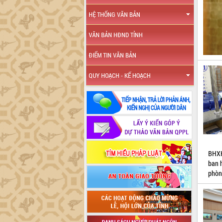
HỆ THỐNG VĂN BẢN
VĂN BẢN HĐND TỈNH
ĐIỂM TIN VĂN BẢN
QUY HOẠCH - KẾ HOẠCH
BHXH
ban 
phòn