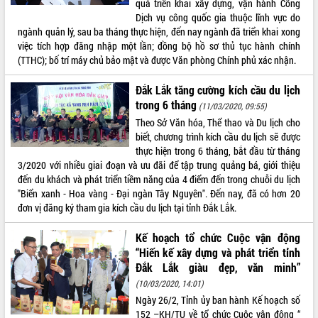
quả triển khai xây dựng, vận hành Cổng
Dịch vụ công quốc gia thuộc lĩnh vực do
ĐIỂM TIN VĂN BẢN
ngành quản lý, sau ba tháng thực hiện, đến nay ngành đã triển khai xong
việc tích hợp đăng nhập một lần; đồng bộ hồ sơ thủ tục hành chính
QUY HOẠCH - KẾ HOẠCH
(TTHC); bố trí máy chủ bảo mật và được Văn phòng Chính phủ xác nhận.
Đắk Lắk tăng cường kích cầu du lịch
trong 6 tháng
(11/03/2020, 09:55)
Theo Sở Văn hóa, Thể thao và Du lịch cho
biết, chương trình kích cầu du lịch sẽ được
thực hiện trong 6 tháng, bắt đầu từ tháng
3/2020 với nhiều giai đoạn và ưu đãi để tập trung quảng bá, giới thiệu
đến du khách và phát triển tiềm năng của 4 điểm đến trong chuỗi du lịch
"Biển xanh - Hoa vàng - Đại ngàn Tây Nguyên". Đến nay, đã có hơn 20
đơn vị đăng ký tham gia kích cầu du lịch tại tỉnh Đắk Lắk.​
Kế hoạch tổ chức Cuộc vận động
“Hiến kế xây dựng và phát triển tỉnh
Đắk Lắk giàu đẹp, văn minh”
(10/03/2020, 14:01)
Ngày 26/2, Tỉnh ủy ban hành Kế hoạch số
152 –KH/TU về tổ chức Cuộc vận động “