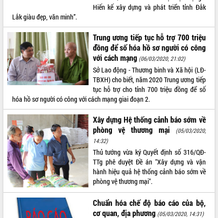
Hiến kế xây dựng và phát triển tỉnh Đắk
VIDEO
Lắk giàu đẹp, văn minh”.
Không có file video nào để phát.
Trung ương tiếp tục hỗ trợ 700 triệu
đồng để số hóa hồ sơ người có công
ALBUM ẢNH
với cách mạng
(06/03/2020, 21:02)
Sở Lao động - Thương binh và Xã hội (LĐ-
TBXH) cho biết, năm 2020 Trung ương tiếp
tục hỗ trợ cho tỉnh 700 triệu đồng để số
hóa hồ sơ người có công với cách mạng giai đoạn 2.
Xây dựng Hệ thống cảnh báo sớm về
phòng vệ thương mại
(05/03/2020,
14:32)
LIÊN KẾT WEB
Thủ tướng vừa ký Quyết định số 316/QĐ-
TTg phê duyệt Đề án "Xây dựng và vận
hành hiệu quả hệ thống cảnh báo sớm về
phòng vệ thương mại".
THỐNG KÊ TRUY CẬP
Chuẩn hóa chế độ báo cáo của bộ,
cơ quan, địa phương
Hôm nay:
399
(05/03/2020, 14:31)