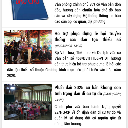
Văn phòng Chính phủ vừa có văn bản đôn
Tất cả:
66086067
đốc, hướng dẫn chuẩn hóa chế độ báo
cáo và xây dựng Hệ thống thông tin báo
cáo của bộ, cơ quan, địa phương.
Hỗ trợ phục dựng lễ hội truyền
thống các dân tộc thiểu số
(05/03/2020, 14:30)
Bộ Văn hóa, Thể thao và Du lịch vừa có
Văn bản số 458/BVHTTDL-VHDT hướng
dẫn thực hiện hỗ trợ phục dựng lễ hội các
dân tộc thiểu số thuộc Chương trình mục tiêu phát triển văn hóa năm
2020.
Phấn đấu 2025 cơ bản không còn
tình trạng dân di cư tự do
(04/03/2020,
14:25)
Chính phủ vừa ban hành Nghị quyết
22/NQ-CP về ổn định dân di cư tự do và
quản lý, sử dụng đất có nguồn gốc từ
nông, lâm trường.