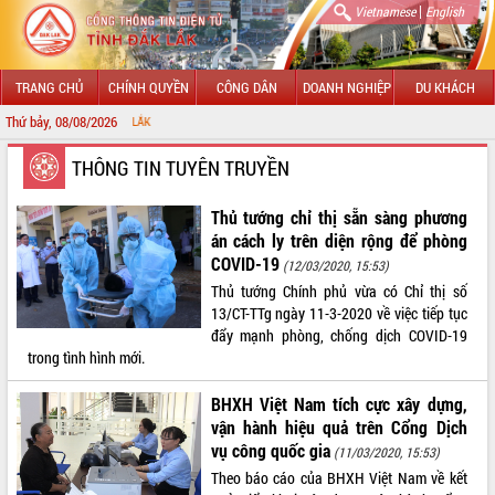
|
Vietnamese
English
TRANG CHỦ
CHÍNH QUYỀN
CÔNG DÂN
DOANH NGHIỆP
DU KHÁCH
Thứ bảy, 08/08/2026
CHÀO MỪNG ĐẾ
GIỚI THIỆU
THÔNG TIN TUYÊN TRUYỀN
LÃNH ĐẠO UBND TỈNH
Thủ tướng chỉ thị sẵn sàng phương
án cách ly trên diện rộng để phòng
TIN TỨC SỰ KIỆN
COVID-19
(12/03/2020, 15:53)
Thủ tướng Chính phủ vừa có Chỉ thị số
SỞ, BAN, NGÀNH
13/CT-TTg ngày 11-3-2020 về việc tiếp tục
đẩy mạnh phòng, chống dịch COVID-19
UBND CÁC XÃ, PHƯỜNG
trong tình hình mới.
THÔNG TIN CHỈ ĐẠO ĐIỀU HÀNH
BHXH Việt Nam tích cực xây dựng,
vận hành hiệu quả trên Cổng Dịch
HỆ THỐNG VĂN BẢN
vụ công quốc gia
(11/03/2020, 15:53)
Theo báo cáo của BHXH Việt Nam về kết
VĂN BẢN HĐND TỈNH