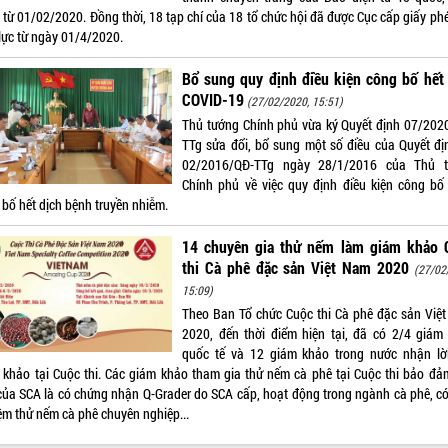
 từ 01/02/2020. Đồng thời, 18 tạp chí của 18 tổ chức hội đã được Cục cấp giấy phé
 lực từ ngày 01/4/2020.
Bổ sung quy định điều kiện công bố hết
COVID-19
(27/02/2020, 15:51)
Thủ tướng Chính phủ vừa ký Quyết định 07/202
TTg sửa đổi, bổ sung một số điều của Quyết đị
02/2016/QĐ-TTg ngày 28/1/2016 của Thủ 
Chính phủ về việc quy định điều kiện công bố 
 bố hết dịch bệnh truyền nhiễm.
14 chuyên gia thử nếm làm giám khảo 
thi Cà phê đặc sản Việt Nam 2020
(27/02
15:09)
Theo Ban Tổ chức Cuộc thi Cà phê đặc sản Việ
2020, đến thời điểm hiện tại, đã có 2/4 giám
quốc tế và 12 giám khảo trong nước nhận lờ
 khảo tại Cuộc thi. Các giám khảo tham gia thử nếm cà phê tại Cuộc thi bảo đả
của SCA là có chứng nhận Q-Grader do SCA cấp, hoạt động trong ngành cà phê, có
ệm thử nếm cà phê chuyên nghiệp...