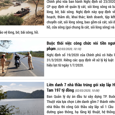
Chính phủ vừa ban hành Nghị định số 23/202
CP quy định về quản lý cát, sỏi lòng sông và b
lòng, bờ, bãi sông. Nghị định này quy định v
hoạch, thăm dò, khai thác; kinh doanh, tập kết
chuyển cát, sỏi lòng sông, bao gồm cả cát, sỏi 
hồ, cửa sông (gọi chung là cát, sỏi lòng sông) v
ảo vệ lòng, bờ, bãi sông, hồ.
Buộc thôi việc công chức vòi tiền ngườ
phạm
(02/03/2020, 10:10)
Nghị định số 19/2020 của Chính phủ có hiệu l
31/3/2020. Riêng các quy định về xử lý kỷ luật 
hiệu lực từ ngày 1/7/2020.
Liên danh 7 nhà thầu trúng gói xây lắp 
Tam 197 tỷ đồng
(02/03/2020, 10:08)
Ban Quản lý dự án đầu tư xây dựng TP. Bu
Thuột vừa lựa chọn Liên danh gồm 7 thành viên 
nhà thầu thi công Gói thầu xây lắp số 1 Cầu 
đường giao thông, hạ tầng kỹ thuật, hệ thống