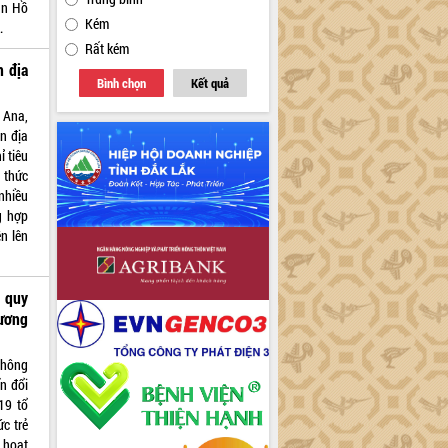
án Hồ
Kém
.
Rất kém
n địa
Bình chọn
Kết quả
 Ana,
n địa
 tiêu
 thức
nhiều
g hợp
n lên
h quy
 ương
Thông
ển đổi
19 tổ
ức trẻ
 hoạt