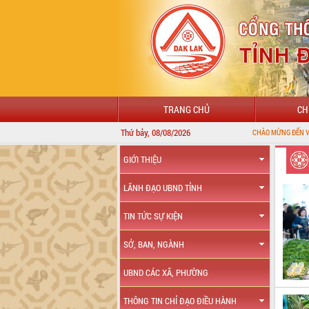
TRANG CHỦ
CH
Thứ bảy, 08/08/2026
CHÀO MỪNG ĐẾN VỚI CỔNG THÔN
GIỚI THIỆU
LÃNH ĐẠO UBND TỈNH
TIN TỨC SỰ KIỆN
SỞ, BAN, NGÀNH
UBND CÁC XÃ, PHƯỜNG
THÔNG TIN CHỈ ĐẠO ĐIỀU HÀNH