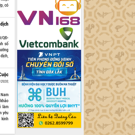
p, có
 dịch
0/QĐ-
nh số
tướng
dịch,
Cuộc
/2020,
t Nam
 khảo
i làm
m yêu
 kinh