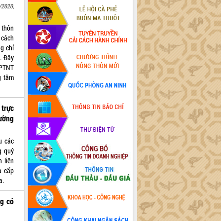
/2020,
 thôn
 cách
g chỉ
á. Đây
&PTNT
g tâm
 trực
ường
u các
g quý
 liên
à cấp
a.
ng có