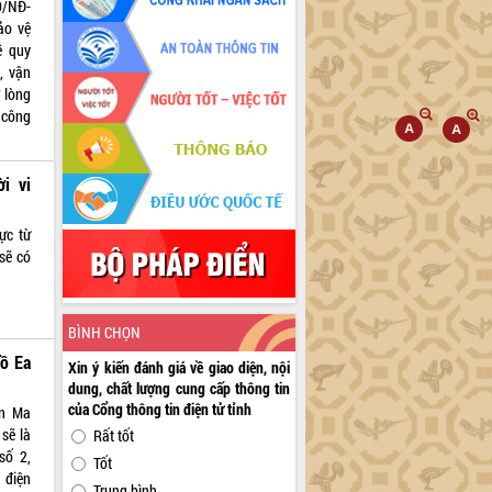
0/NĐ-
ảo vệ
ề quy
, vận
ở lòng
à công
i vi
ực từ
sẽ có
BÌNH CHỌN
Hồ Ea
Xin ý kiến đánh giá về giao diện, nội
dung, chất lượng cung cấp thông tin
của Cổng thông tin điện tử tỉnh
ôn Ma
sẽ là
Rất tốt
số 2,
Tốt
 điện
Trung bình