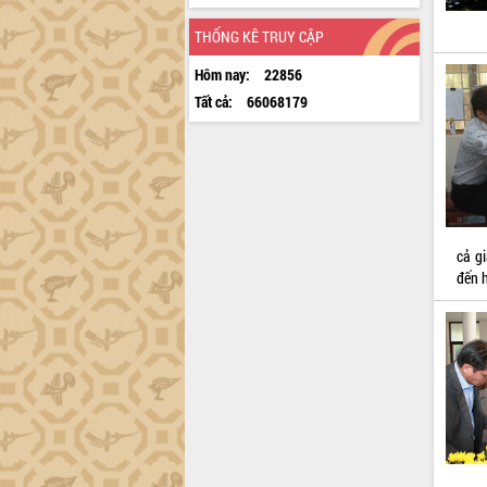
THỐNG KÊ TRUY CẬP
Hôm nay:
22856
Tất cả:
66068179
cả g
đến 