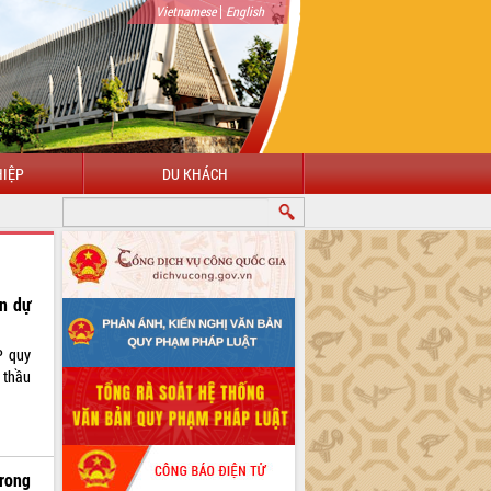
|
Vietnamese
English
IỆP
DU KHÁCH
ện dự
P quy
 thầu
trong