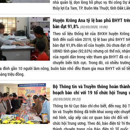
nhà quản lý, dọn lòng hồ phục vụ thi công Dự 
thủy lợi Ea Tam, TP. Buôn Ma Thuột, tỉnh Đắk Lắk
Huyện Krông Ana tỷ lệ bao phủ BHYT trê
bàn đạt 91,8%
(02/03/2020, 10:06)
Theo số liệu thống kê của BHXH huyện Krông
tính đến cuối năm 2019, tỷ lệ bao phủ BHYT trê
bàn đạt 91,8% dân số của huyện. Dù chưa đạt chỉ
UBND tỉnh giao (92,63%) nhưng có thể nói, nhận
của người dân trong việc tham gia BHYT đã có 
chuyển biến tích cực. Trong đó, có nhiều trườn
ia đình gần 10 người làm nông, buôn bán nhỏ đều tham gia mua BHYT với số tiề
hàng triệu đồng.
Bộ Thông tin và Truyền thông hoàn thàn
hoạch báo chí với 19 tổ chức hội Trung
(02/03/2020, 09:23)
Thông tin từ Cục Báo chí cho biết, đến nay, Bộ 
tin và Truyền thông đã triển khai xong việc chuy
mô hình, sắp xếp các cơ quan báo chí đối với 
chức hội Trung ương. Theo đó, báo điện tử Tri th
thành chuyên trang của Báo điện tử Tổ quốc,