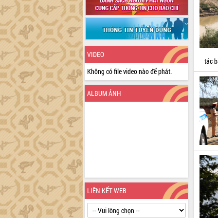
VIDEO
tác b
Không có file video nào để phát.
ALBUM ẢNH
LIÊN KẾT WEB