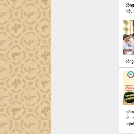
động
hiệu
công
giám
cầu 
nghi