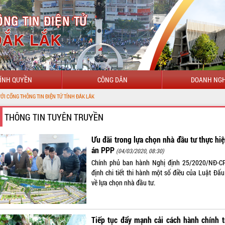
ÍNH QUYỀN
CÔNG DÂN
DOANH NGH
G TIN ĐIỆN TỬ TỈNH ĐẮK LẮK
THÔNG TIN TUYÊN TRUYỀN
Ưu đãi trong lựa chọn nhà đầu tư thực hi
án PPP
(04/03/2020, 08:30)
Chính phủ ban hành Nghị định 25/2020/NĐ-C
định chi tiết thi hành một số điều của Luật Đấu
về lựa chọn nhà đầu tư.
Tiếp tục đẩy mạnh cải cách hành chính 