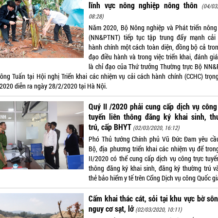
lĩnh vực nông nghiệp nông thôn
(04/03
08:28)
Năm 2020, Bộ Nông nghiệp và Phát triển nông
(NN&PTNT) tiếp tục tập trung đẩy mạnh cải
hành chính một cách toàn diện, đồng bộ cả tron
đạo điều hành và trong việc triển khai, đánh gi
là chỉ đạo của Thứ trưởng Thường trực Bộ NN
ông Tuấn tại Hội nghị Triển khai các nhiệm vụ cải cách hành chính (CCHC) trọn
2020 diễn ra ngày 28/2/2020 tại Hà Nội.
Quý II /2020 phải cung cấp dịch vụ công
tuyến liên thông đăng ký khai sinh, th
trú, cấp BHYT
(02/03/2020, 16:12)
Phó Thủ tướng Chính phủ Vũ Đức Đam yêu cầ
Bộ, địa phương triển khai các nhiệm vụ để tron
II/2020 có thể cung cấp dịch vụ công trực tuyến
thông đăng ký khai sinh, đăng ký thường trú v
thẻ bảo hiểm y tế trên Cổng Dịch vụ công Quốc gi
Cấm khai thác cát, sỏi tại khu vực bờ sô
nguy cơ sạt, lở
(02/03/2020, 10:11)