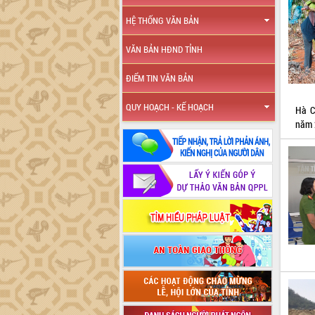
HỆ THỐNG VĂN BẢN
VĂN BẢN HĐND TỈNH
ĐIỂM TIN VĂN BẢN
QUY HOẠCH - KẾ HOẠCH
Hà C
năm 