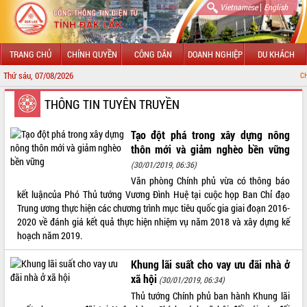
|
Vietnamese
English
TRANG CHỦ
CHÍNH QUYỀN
CÔNG DÂN
DOANH NGHIỆP
DU KHÁCH
Thứ sáu, 07/08/2026
CHÀO MỪNG ĐẾN 
GIỚI THIỆU
THÔNG TIN TUYÊN TRUYỀN
LÃNH ĐẠO UBND TỈNH
Tạo đột phá trong xây dựng nông
thôn mới và giảm nghèo bền vững
TIN TỨC SỰ KIỆN
(30/01/2019, 06:36)
Văn phòng Chính phủ vừa có thông báo
SỞ, BAN, NGÀNH
kết luậncủa Phó Thủ tướng Vương Đình Huệ tại cuộc họp Ban Chỉ đạo
Trung ương thực hiện các chương trình mục tiêu quốc gia giai đoạn 2016-
UBND CÁC XÃ, PHƯỜNG
2020 về đánh giá kết quả thực hiện nhiệm vụ năm 2018 và xây dựng kế
hoạch năm 2019.
THÔNG TIN CHỈ ĐẠO ĐIỀU HÀNH
Khung lãi suất cho vay ưu đãi nhà ở
HỆ THỐNG VĂN BẢN
xã hội
(30/01/2019, 06:34)
Thủ tướng Chính phủ ban hành Khung lãi
VĂN BẢN HĐND TỈNH