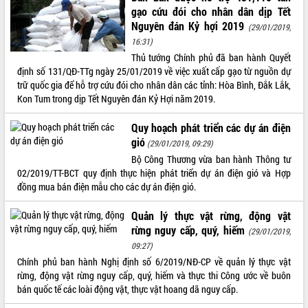
gạo cứu đói cho nhân dân dịp Tết
VIDEO
Nguyên đán Kỷ hợi 2019
(29/01/2019,
16:31)
Không có file video nào để phát.
Thủ tướng Chính phủ đã ban hành Quyết
định số 131/QĐ-TTg ngày 25/01/2019 về việc xuất cấp gạo từ nguồn dự
ALBUM ẢNH
trữ quốc gia để hỗ trợ cứu đói cho nhân dân các tỉnh: Hòa Bình, Đắk Lắk,
Kon Tum trong dịp Tết Nguyên đán Kỷ Hợi năm 2019.
Quy hoạch phát triển các dự án điện
gió
(29/01/2019, 09:29)
Bộ Công Thương vừa ban hành Thông tư
02/2019/TT-BCT quy định thực hiện phát triển dự án điện gió và Hợp
đồng mua bán điện mẫu cho các dự án điện gió.
LIÊN KẾT WEB
Quản lý thực vật rừng, động vật
rừng nguy cấp, quý, hiếm
(29/01/2019,
09:27)
Chính phủ ban hành Nghị định số 6/2019/NĐ-CP về quản lý thực vật
rừng, động vật rừng nguy cấp, quý, hiếm và thực thi Công ước về buôn
THỐNG KÊ TRUY CẬP
bán quốc tế các loài động vật, thực vật hoang dã nguy cấp.
Hôm nay:
5666