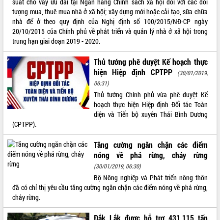
suất cho vay ưu đãi tại Ngân hàng Chính sách xã hội đối với các đối
tượng mua, thuê mua nhà ở xã hội; xây dựng mới hoặc cải tạo, sữa chữa
ĐIỂM TIN VĂN BẢN
nhà để ở theo quy định của Nghị định số 100/2015/NĐ-CP ngày
20/10/2015 của Chính phủ về phát triển và quản lý nhà ở xã hội trong
QUY HOẠCH - KẾ HOẠCH
trung hạn giai đoạn 2019 - 2020.
Thủ tướng phê duyệt Kế hoạch thực
hiện Hiệp định CPTPP
(30/01/2019,
06:31)
Thủ tướng Chính phủ vừa phê duyệt Kế
hoạch thực hiện Hiệp định Đối tác Toàn
diện và Tiến bộ xuyên Thái Bình Dương
(CPTPP).
Tăng cường ngăn chặn các điểm
nóng về phá rừng, cháy rừng
(30/01/2019, 06:30)
Bộ Nông nghiệp và Phát triển nông thôn
đã có chỉ thị yêu cầu tăng cường ngăn chặn các điểm nóng về phá rừng,
cháy rừng.
Đắk Lắk được hỗ trợ 431,115 tấn