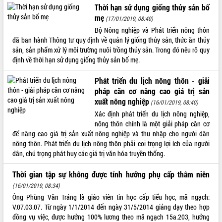
Thời hạn sử dụng giống thủy sản bố
VIDEO
mẹ
(17/01/2019, 08:40)
Bộ Nông nghiệp và Phát triển nông thôn
Không có file video nào để phát.
đã ban hành Thông tư quy định về quản lý giống thủy sản, thức ăn thủy
sản, sản phẩm xử lý môi trường nuôi trồng thủy sản. Trong đó nêu rõ quy
ALBUM ẢNH
định về thời hạn sử dụng giống thủy sản bố mẹ.
Phát triển du lịch nông thôn - giải
pháp căn cơ nâng cao giá trị sản
xuất nông nghiệp
(16/01/2019, 08:40)
Xác định phát triển du lịch nông nghiệp,
nông thôn chính là một giải pháp căn cơ
để nâng cao giá trị sản xuất nông nghiệp và thu nhập cho người dân
nông thôn. Phát triển du lịch nông thôn phải coi trọng lợi ích của người
LIÊN KẾT WEB
dân, chú trọng phát huy các giá trị văn hóa truyền thống.
Thời gian tập sự không được tính hưởng phụ cấp thâm niên
(16/01/2019, 08:34)
Ông Phùng Văn Tráng là giáo viên tin học cấp tiểu học, mã ngạch:
THỐNG KÊ TRUY CẬP
V.07.03.07. Từ ngày 1/1/2014 đến ngày 31/5/2014 giảng dạy theo hợp
đồng vụ việc, được hưởng 100% lương theo mã ngạch 15a.203, hưởng
Hôm nay:
9360