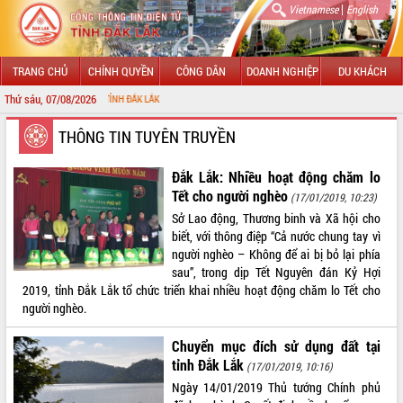
|
Vietnamese
English
TRANG CHỦ
CHÍNH QUYỀN
CÔNG DÂN
DOANH NGHIỆP
DU KHÁCH
Thứ sáu, 07/08/2026
C
GIỚI THIỆU
THÔNG TIN TUYÊN TRUYỀN
LÃNH ĐẠO UBND TỈNH
Đắk Lắk: Nhiều hoạt động chăm lo
Tết cho người nghèo
(17/01/2019, 10:23)
TIN TỨC SỰ KIỆN
Sở Lao động, Thương binh và Xã hội cho
biết, với thông điệp “Cả nước chung tay vì
SỞ, BAN, NGÀNH
người nghèo – Không để ai bị bỏ lại phía
sau”, trong dịp Tết Nguyên đán Kỷ Hợi
UBND CÁC XÃ, PHƯỜNG
2019, tỉnh Đắk Lắk tổ chức triển khai nhiều hoạt động chăm lo Tết cho
người nghèo.
THÔNG TIN CHỈ ĐẠO ĐIỀU HÀNH
Chuyển mục đích sử dụng đất tại
HỆ THỐNG VĂN BẢN
tỉnh Đắk Lắk
(17/01/2019, 10:16)
Ngày 14/01/2019 Thủ tướng Chính phủ
VĂN BẢN HĐND TỈNH