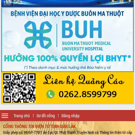
Toggle
Trang chủ
Sơ đồ cổng
Đăng nhập
navigation
CỔNG THÔNG TIN ĐIỆN TỬ TỈNH ĐẮK LẮK
Giấy phép số 99/GP-TTĐT do Cục QL Phát thanh Truyền hình và Thông tin Điện tử cấp