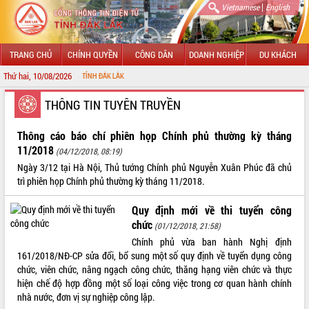
|
Vietnamese
English
TRANG CHỦ
CHÍNH QUYỀN
CÔNG DÂN
DOANH NGHIỆP
DU KHÁCH
Thứ hai, 10/08/2026
CH
GIỚI THIỆU
THÔNG TIN TUYÊN TRUYỀN
LÃNH ĐẠO UBND TỈNH
Thông cáo báo chí phiên họp Chính phủ thường kỳ tháng
11/2018
(04/12/2018, 08:19)
TIN TỨC SỰ KIỆN
Ngày 3/12 tại Hà Nội, Thủ tướng Chính phủ Nguyễn Xuân Phúc đã chủ
trì phiên họp Chính phủ thường kỳ tháng 11/2018.
SỞ, BAN, NGÀNH
Quy định mới về thi tuyển công
UBND CÁC XÃ, PHƯỜNG
chức
(01/12/2018, 21:58)
Chính phủ vừa ban hành Nghị định
THÔNG TIN CHỈ ĐẠO ĐIỀU HÀNH
161/2018/NĐ-CP sửa đổi, bổ sung một số quy định về tuyển dụng công
chức, viên chức, nâng ngạch công chức, thăng hạng viên chức và thực
HỆ THỐNG VĂN BẢN
hiện chế độ hợp đồng một số loại công việc trong cơ quan hành chính
nhà nước, đơn vị sự nghiệp công lập.
VĂN BẢN HĐND TỈNH