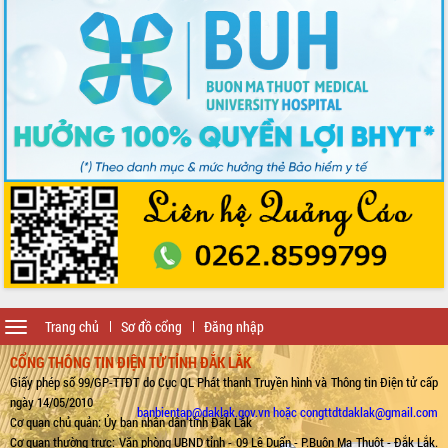
Toggle
Trang chủ
Sơ đồ cổng
Đăng nhập
navigation
CỔNG THÔNG TIN ĐIỆN TỬ TỈNH ĐẮK LẮK
Giấy phép số 99/GP-TTĐT do Cục QL Phát thanh Truyền hình và Thông tin Điện tử cấp
ngày 14/05/2010
banbientap@daklak.gov.vn hoặc congttdtdaklak@gmail.com
Cơ quan chủ quản: Ủy ban nhân dân tỉnh Đắk Lắk
Cơ quan thường trực: Văn phòng UBND tỉnh - 09 Lê Duẩn - P.Buôn Ma Thuột - Đắk Lắk.