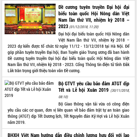
Đề cương tuyên truyền Đại hội đại
VIDEO
biểu toàn quốc Hội Nông dân Việt
Không có file video nào để phát.
Nam lần thứ VII, nhiệm kỳ 2018 –
2023
(01/12/2018, 11:20)
ALBUM ẢNH
Đại hội đại biểu toàn quốc Hội Nông dân
Việt Nam lần thứ VII, nhiệm kỳ 2018 –
2023 dự kiến được tổ chức từ ngày 11/12 - 13/12/2018 tại Hà Nội. Để
góp phần tuyên truyền Đại hội, Ban Tuyên giáo Trung ương đã ban hành
Đề cương tuyên truyền Đại hội đại biểu toàn quốc Hội Nông dân Việt
Nam lần thứ VII, nhiệm kỳ 2018 - 2023. Cổng Thông tin điện tử tỉnh Đắk
Lắk trân trọng giới thiệu toàn văn Đề cương.
Bộ GTVT yêu cầu bảo đảm ATGT dịp
Tết và Lễ hội Xuân 2019
(30/11/2018,
LIÊN KẾT WEB
08:10)
Bộ Giao thông vận tải vừa có công điện
yêu cầu các cơ quan, đơn vị liên quan về bảo đảm trật tự an toàn giao
thông (ATGT) dịp Tết Dương lịch, Tết Nguyên đán Kỷ Hợi và Lễ hội Xuân
năm 2019.
THỐNG KÊ TRUY CẬP
Hôm nay:
30891
BHXH Việt Nam hướng dẫn điều chỉnh lương hưu đối với lao