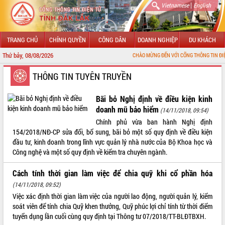
|
Vietnamese
English
TRANG CHỦ
CHÍNH QUYỀN
CÔNG DÂN
DOANH NGHIỆP
DU KHÁCH
Thứ bảy, 08/08/2026
CHÀO MỪNG ĐẾN VỚI CỔNG THÔNG TIN ĐIỆN TỬ TỈNH ĐẮ
GIỚI THIỆU
THÔNG TIN TUYÊN TRUYỀN
LÃNH ĐẠO UBND TỈNH
Bãi bỏ Nghị định về điều kiện kinh
doanh mũ bảo hiểm
(14/11/2018, 09:54)
TIN TỨC SỰ KIỆN
Chính phủ vừa ban hành Nghị định
154/2018/NĐ-CP sửa đổi, bổ sung, bãi bỏ một số quy định về điều kiện
SỞ, BAN, NGÀNH
đầu tư, kinh doanh trong lĩnh vực quản lý nhà nước của Bộ Khoa học và
Công nghệ và một số quy định về kiểm tra chuyên ngành.
UBND CÁC XÃ, PHƯỜNG
Cách tính thời gian làm việc để chia quỹ khi cổ phần hóa
THÔNG TIN CHỈ ĐẠO ĐIỀU HÀNH
(14/11/2018, 09:52)
Việc xác định thời gian làm việc của người lao động, người quản lý, kiểm
HỆ THỐNG VĂN BẢN
soát viên để tính chia Quỹ khen thưởng, Quỹ phúc lợi chỉ tính từ thời điểm
tuyển dụng lần cuối cùng quy định tại Thông tư 07/2018/TT-BLĐTBXH.
VĂN BẢN HĐND TỈNH