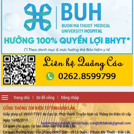
Toggle
Trang chủ
Sơ đồ cổng
Đăng nhập
navigation
CỔNG THÔNG TIN ĐIỆN TỬ TỈNH ĐẮK LẮK
Giấy phép số 99/GP-TTĐT do Cục QL Phát thanh Truyền hình và Thông tin Điện tử cấp
ngày 14/05/2010
banbientap@daklak.gov.vn hoặc congttdtdaklak@gmail.com
Cơ quan chủ quản: Ủy ban nhân dân tỉnh Đắk Lắk
Cơ quan thường trực: Văn phòng UBND tỉnh - 09 Lê Duẩn - P.Buôn Ma Thuột - Đắk Lắk.