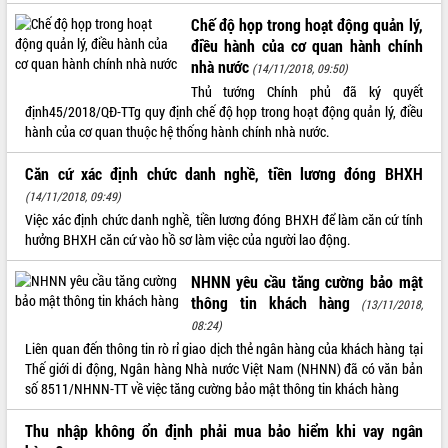
Chế độ họp trong hoạt động quản lý,
ĐIỂM TIN VĂN BẢN
điều hành của cơ quan hành chính
nhà nước
QUY HOẠCH - KẾ HOẠCH
(14/11/2018, 09:50)
Thủ tướng Chính phủ đã ký quyết
định45/2018/QĐ-TTg quy định chế độ họp trong hoạt động quản lý, điều
hành của cơ quan thuộc hệ thống hành chính nhà nước.
Căn cứ xác định chức danh nghề, tiền lương đóng BHXH
(14/11/2018, 09:49)
Việc xác định chức danh nghề, tiền lương đóng BHXH để làm căn cứ tính
hưởng BHXH căn cứ vào hồ sơ làm việc của người lao động.
NHNN yêu cầu tăng cường bảo mật
thông tin khách hàng
(13/11/2018,
08:24)
Liên quan đến thông tin rò rỉ giao dịch thẻ ngân hàng của khách hàng tại
Thế giới di động, Ngân hàng Nhà nước Việt Nam (NHNN) đã có văn bản
số 8511/NHNN-TT về việc tăng cường bảo mật thông tin khách hàng
Thu nhập không ổn định phải mua bảo hiểm khi vay ngân