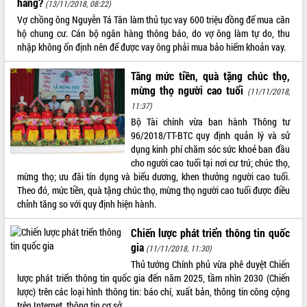
hàng?
(13/11/2018, 08:22)
VIDEO
Vợ chồng ông Nguyễn Tá Tân làm thủ tục vay 600 triệu đồng để mua căn
hộ chung cư. Cán bộ ngân hàng thông báo, do vợ ông làm tự do, thu
Không có file video nào để phát.
nhập không ổn định nên để được vay ông phải mua bảo hiểm khoản vay.
ALBUM ẢNH
Tăng mức tiền, quà tặng chúc thọ,
mừng thọ người cao tuổi
(11/11/2018,
11:37)
Bộ Tài chính vừa ban hành Thông tư
96/2018/TT-BTC quy định quản lý và sử
dụng kinh phí chăm sóc sức khoẻ ban đầu
cho người cao tuổi tại nơi cư trú; chúc thọ,
mừng thọ; ưu đãi tín dụng và biểu dương, khen thưởng người cao tuổi.
Theo đó, mức tiền, quà tặng chúc thọ, mừng thọ người cao tuổi được điều
chỉnh tăng so với quy định hiện hành.
LIÊN KẾT WEB
Chiến lược phát triển thông tin quốc
gia
(11/11/2018, 11:30)
Thủ tướng Chính phủ vừa phê duyệt Chiến
THỐNG KÊ TRUY CẬP
lược phát triển thông tin quốc gia đến năm 2025, tầm nhìn 2030 (Chiến
lược) trên các loại hình thông tin: báo chí, xuất bản, thông tin công cộng
Hôm nay:
5984
trên Internet, thông tin cơ sở.