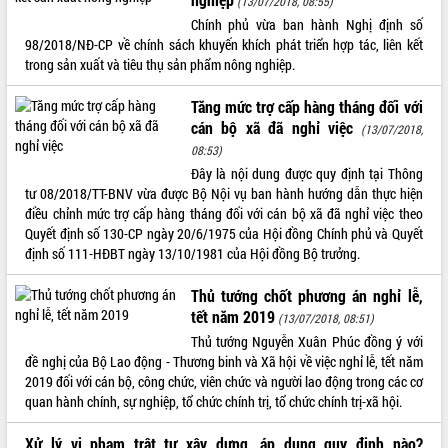
(13/07/2018, 08:55)
Chính phủ vừa ban hành Nghị định số
ĐIỂM TIN VĂN BẢN
98/2018/NĐ-CP về chính sách khuyến khích phát triển hợp tác, liên kết
trong sản xuất và tiêu thụ sản phẩm nông nghiệp.
QUY HOẠCH - KẾ HOẠCH
Tăng mức trợ cấp hàng tháng đối với
cán bộ xã đã nghỉ việc
(13/07/2018,
08:53)
Đây là nội dung được quy định tại Thông
tư 08/2018/TT-BNV vừa được Bộ Nội vụ ban hành hướng dẫn thực hiện
điều chỉnh mức trợ cấp hàng tháng đối với cán bộ xã đã nghỉ việc theo
Quyết định số 130-CP ngày 20/6/1975 của Hội đồng Chính phủ và Quyết
định số 111-HĐBT ngày 13/10/1981 của Hội đồng Bộ trưởng.
Thủ tướng chốt phương án nghỉ lễ,
tết năm 2019
(13/07/2018, 08:51)
Thủ tướng Nguyễn Xuân Phúc đồng ý với
đề nghị của Bộ Lao động - Thương binh và Xã hội về việc nghỉ lễ, tết năm
2019 đối với cán bộ, công chức, viên chức và người lao động trong các cơ
quan hành chính, sự nghiệp, tổ chức chính trị, tổ chức chính trị-xã hội.
Xử lý vi phạm trật tự xây dựng, áp dụng quy định nào?