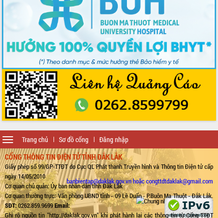
Toggle
Trang chủ
Sơ đồ cổng
Đăng nhập
navigation
CỔNG THÔNG TIN ĐIỆN TỬ TỈNH ĐẮK LẮK
Giấy phép số 99/GP-TTĐT do Cục QL Phát thanh Truyền hình và Thông tin Điện tử cấp
ngày 14/05/2010
banbientap@daklak.gov.vn hoặc congttdtdaklak@gmail.com
Cơ quan chủ quản: Ủy ban nhân dân tỉnh Đắk Lắk
Cơ quan thường trực: Văn phòng UBND tỉnh - 09 Lê Duẩn - P.Buôn Ma Thuột - Đắk Lắk.
SĐT:
0262.859.9699
Email:
Ghi rõ nguồn tin "http://daklak.gov.vn" khi phát hành lại các thông tin từ Cổng TTĐT