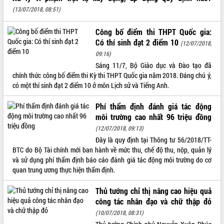
(13/07/2018, 08:51)
VIDEO
Không có file video nào để phát.
Công bố điểm thi THPT Quốc gia:
Có thí sinh đạt 2 điểm 10
(12/07/2018,
ALBUM ẢNH
09:16)
Sáng 11/7, Bộ Giáo dục và Đào tạo đã
chính thức công bố điểm thi Kỳ thi THPT Quốc gia năm 2018. Đáng chú ý,
có một thí sinh đạt 2 điểm 10 ở môn Lịch sử và Tiếng Anh.
Phí thẩm định đánh giá tác động
môi trường cao nhất 96 triệu đồng
(12/07/2018, 09:13)
Đây là quy định tại Thông tư 56/2018/TT-
BTC do Bộ Tài chính mới ban hành về mức thu, chế độ thu, nộp, quản lý
LIÊN KẾT WEB
và sử dụng phí thẩm định báo cáo đánh giá tác động môi trường do cơ
quan trung ương thực hiện thẩm định.
Thủ tướng chỉ thị nâng cao hiệu quả
công tác nhân đạo và chữ thập đỏ
THỐNG KÊ TRUY CẬP
(10/07/2018, 08:31)
Hôm nay:
40259