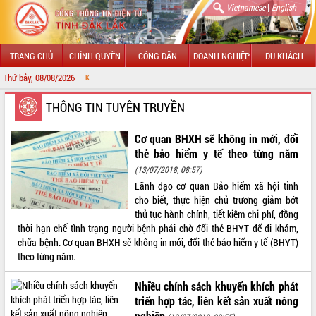
|
Vietnamese
English
TRANG CHỦ
CHÍNH QUYỀN
CÔNG DÂN
DOANH NGHIỆP
DU KHÁCH
Thứ bảy, 08/08/2026
CHÀO MỪNG ĐẾ
GIỚI THIỆU
THÔNG TIN TUYÊN TRUYỀN
LÃNH ĐẠO UBND TỈNH
Cơ quan BHXH sẽ không in mới, đổi
thẻ bảo hiểm y tế theo từng năm
TIN TỨC SỰ KIỆN
(13/07/2018, 08:57)
Lãnh đạo cơ quan Bảo hiểm xã hội tỉnh
SỞ, BAN, NGÀNH
cho biết, thực hiện chủ trương giảm bớt
thủ tục hành chính, tiết kiệm chi phí, đồng
UBND CÁC XÃ, PHƯỜNG
thời hạn chế tình trạng người bệnh phải chờ đổi thẻ BHYT để đi khám,
chữa bệnh. Cơ quan BHXH sẽ không in mới, đổi thẻ bảo hiểm y tế (BHYT)
THÔNG TIN CHỈ ĐẠO ĐIỀU HÀNH
theo từng năm.
HỆ THỐNG VĂN BẢN
Nhiều chính sách khuyến khích phát
triển hợp tác, liên kết sản xuất nông
VĂN BẢN HĐND TỈNH
nghiệp