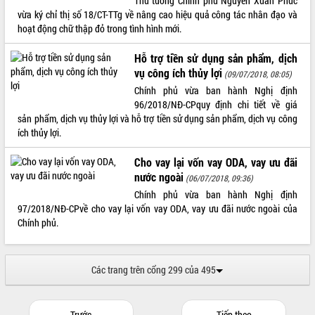
Thủ tướng Chính phủ Nguyễn Xuân Phúc
Tất cả:
66085582
vừa ký chỉ thị số 18/CT-TTg về nâng cao hiệu quả công tác nhân đạo và
hoạt động chữ thập đỏ trong tình hình mới.
Hỗ trợ tiền sử dụng sản phẩm, dịch
vụ công ích thủy lợi
(09/07/2018, 08:05)
Chính phủ vừa ban hành Nghị định
96/2018/NĐ-CPquy định chi tiết về giá
sản phẩm, dịch vụ thủy lợi và hỗ trợ tiền sử dụng sản phẩm, dịch vụ công
ích thủy lợi.
Cho vay lại vốn vay ODA, vay ưu đãi
nước ngoài
(06/07/2018, 09:36)
Chính phủ vừa ban hành Nghị định
97/2018/NĐ-CPvề cho vay lại vốn vay ODA, vay ưu đãi nước ngoài của
Chính phủ.
Các trang trên cổng 299 của 495
Trước
Tiếp theo