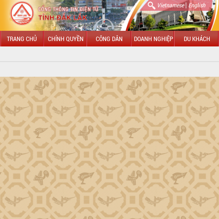
|
Vietnamese
English
TRANG CHỦ
CHÍNH QUYỀN
CÔNG DÂN
DOANH NGHIỆP
DU KHÁCH
GIỚI THIỆU
Tổng quan Đắk Lắk
HĐND tỉnh Đắk Lắk
UBND tỉnh Đắk Lắk
LÃNH ĐẠO UBND TỈNH
Chủ tịch Đỗ Hữu Huy
Phó Chủ tịch Hồ Thị Nguyên Thảo
Phó Chủ tịch Nguyễn Thiên Văn