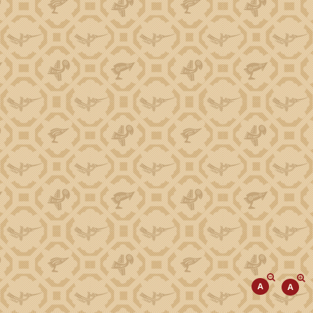
Phó Chủ tịch Trương Công Thái
Phó Chủ tịch Đào Mỹ
Phó Chủ tịch Y Nhuân Byă
TIN TỨC SỰ KIỆN
Tiếp cận thông tin
Kinh tế
Đột phá phát triển KHCN, ĐMST, CĐS
Văn hóa, Xã hội
Giảm nghèo về thông tin
Cải cách hành chính
Giáo dục, Khoa học, Công nghệ
Chương trình tái canh cây cà phê