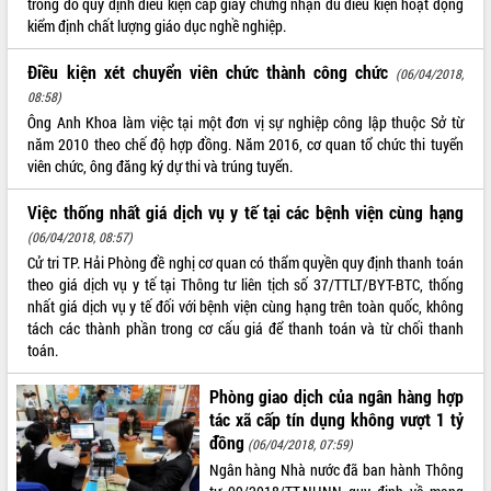
trong đó quy định điều kiện cấp giấy chứng nhận đủ điều kiện hoạt động
kiểm định chất lượng giáo dục nghề nghiệp.
ĐIỂM TIN VĂN BẢN
Điều kiện xét chuyển viên chức thành công chức
(06/04/2018,
QUY HOẠCH - KẾ HOẠCH
08:58)
Ông Anh Khoa làm việc tại một đơn vị sự nghiệp công lập thuộc Sở từ
năm 2010 theo chế độ hợp đồng. Năm 2016, cơ quan tổ chức thi tuyển
viên chức, ông đăng ký dự thi và trúng tuyển.
Việc thống nhất giá dịch vụ y tế tại các bệnh viện cùng hạng
(06/04/2018, 08:57)
Cử tri TP. Hải Phòng đề nghị cơ quan có thẩm quyền quy định thanh toán
theo giá dịch vụ y tế tại Thông tư liên tịch số 37/TTLT/BYT-BTC, thống
nhất giá dịch vụ y tế đối với bệnh viện cùng hạng trên toàn quốc, không
tách các thành phần trong cơ cấu giá để thanh toán và từ chối thanh
toán.
Phòng giao dịch của ngân hàng hợp
tác xã cấp tín dụng không vượt 1 tỷ
đồng
(06/04/2018, 07:59)
Ngân hàng Nhà nước đã ban hành Thông