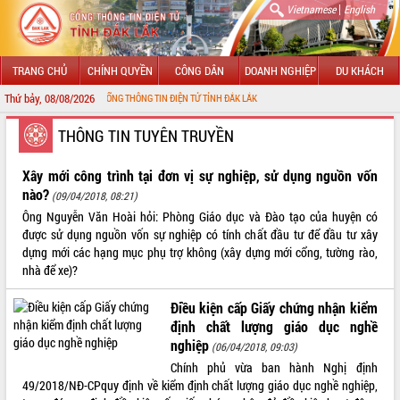
|
Vietnamese
English
TRANG CHỦ
CHÍNH QUYỀN
CÔNG DÂN
DOANH NGHIỆP
DU KHÁCH
Thứ bảy, 08/08/2026
G ĐẾN VỚI CỔNG THÔNG TIN ĐIỆN TỬ TỈNH ĐẮK LẮK
GIỚI THIỆU
THÔNG TIN TUYÊN TRUYỀN
LÃNH ĐẠO UBND TỈNH
Xây mới công trình tại đơn vị sự nghiệp, sử dụng nguồn vốn
nào?
(09/04/2018, 08:21)
TIN TỨC SỰ KIỆN
Ông Nguyễn Văn Hoài hỏi: Phòng Giáo dục và Đào tạo của huyện có
được sử dụng nguồn vốn sự nghiệp có tính chất đầu tư để đầu tư xây
SỞ, BAN, NGÀNH
dựng mới các hạng mục phụ trợ không (xây dựng mới cổng, tường rào,
nhà để xe)?
UBND CÁC XÃ, PHƯỜNG
Điều kiện cấp Giấy chứng nhận kiểm
THÔNG TIN CHỈ ĐẠO ĐIỀU HÀNH
định chất lượng giáo dục nghề
nghiệp
(06/04/2018, 09:03)
HỆ THỐNG VĂN BẢN
Chính phủ vừa ban hành Nghị định
49/2018/NĐ-CPquy định về kiểm định chất lượng giáo dục nghề nghiệp,
VĂN BẢN HĐND TỈNH