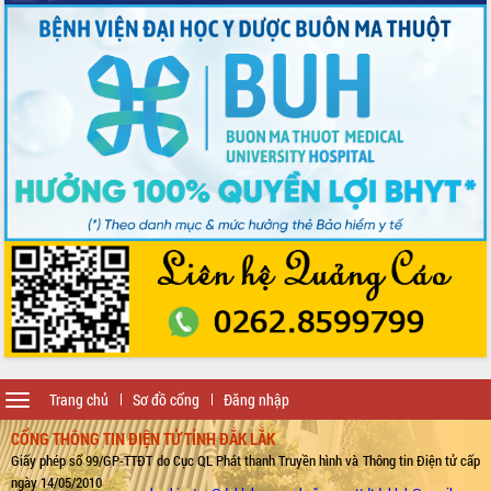
Toggle
Trang chủ
Sơ đồ cổng
Đăng nhập
navigation
CỔNG THÔNG TIN ĐIỆN TỬ TỈNH ĐẮK LẮK
Giấy phép số 99/GP-TTĐT do Cục QL Phát thanh Truyền hình và Thông tin Điện tử cấp
ngày 14/05/2010