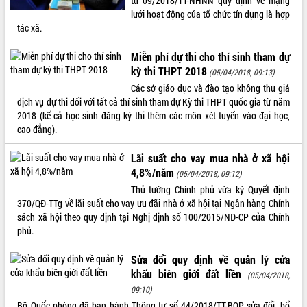
tư 09/2018/TT-NHNN quy định về mạng
lưới hoạt động của tổ chức tín dụng là hợp
VIDEO
tác xã.
Không có file video nào để phát.
Miễn phí dự thi cho thí sinh tham dự
kỳ thi THPT 2018
(05/04/2018, 09:13)
ALBUM ẢNH
Các sở giáo dục và đào tạo không thu giá
dịch vụ dự thi đối với tất cả thí sinh tham dự Kỳ thi THPT quốc gia từ năm
2018 (kể cả học sinh đăng ký thi thêm các môn xét tuyển vào đại học,
cao đẳng).
Lãi suất cho vay mua nhà ở xã hội
4,8%/năm
(05/04/2018, 09:12)
Thủ tướng Chính phủ vừa ký Quyết định
370/QĐ-TTg về lãi suất cho vay ưu đãi nhà ở xã hội tại Ngân hàng Chính
LIÊN KẾT WEB
sách xã hội theo quy định tại Nghị định số 100/2015/NĐ-CP của Chính
phủ.
Sửa đổi quy định về quản lý cửa
khẩu biên giới đất liền
(05/04/2018,
THỐNG KÊ TRUY CẬP
09:10)
Hôm nay:
18350
Bộ Quốc phòng đã ban hành Thông tư số 44/2018/TT-BQP sửa đổi, bổ