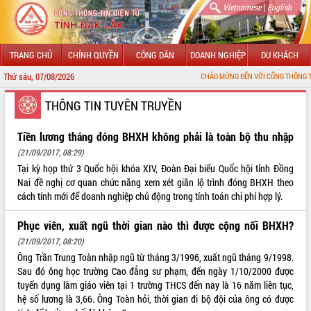
|
Vietnamese
English
TRANG CHỦ
CHÍNH QUYỀN
CÔNG DÂN
DOANH NGHIỆP
DU KHÁCH
Thứ sáu, 07/08/2026
CHÀO MỪNG ĐẾN VỚI CỔNG THÔNG TIN ĐIỆN TỬ TỈ
GIỚI THIỆU
THÔNG TIN TUYÊN TRUYỀN
LÃNH ĐẠO UBND TỈNH
Tiền lương tháng đóng BHXH không phải là toàn bộ thu nhập
(21/09/2017, 08:29)
TIN TỨC SỰ KIỆN
Tại kỳ họp thứ 3 Quốc hội khóa XIV, Đoàn Đại biểu Quốc hội tỉnh Đồng
Nai đề nghị cơ quan chức năng xem xét giãn lộ trình đóng BHXH theo
SỞ, BAN, NGÀNH
cách tính mới để doanh nghiệp chủ động trong tính toán chi phí hợp lý.
UBND CÁC XÃ, PHƯỜNG
Phục viên, xuất ngũ thời gian nào thì được cộng nối BHXH?
(21/09/2017, 08:20)
THÔNG TIN CHỈ ĐẠO ĐIỀU HÀNH
Ông Trần Trung Toàn nhập ngũ từ tháng 3/1996, xuất ngũ tháng 9/1998.
Sau đó ông học trường Cao đẳng sư phạm, đến ngày 1/10/2000 được
HỆ THỐNG VĂN BẢN
tuyển dụng làm giáo viên tại 1 trường THCS đến nay là 16 năm liên tục,
hệ số lương là 3,66. Ông Toàn hỏi, thời gian đi bộ đội của ông có được
VĂN BẢN HĐND TỈNH