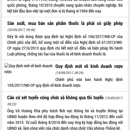
quốc phòng, tháng 10/2010 chuyển sang quân nhân chuyên nghiệp. Bà
VIDEO
Mỹ bắt đầu làm việc tại một đơn vị từ tháng 4/1994 đến nay.
Không có file video nào để phát.
Sản xuất, mua bán sản phẩm thuốc lá phải có giấy phép
(20/09/2017, 09:00)
ALBUM ẢNH
Đây là nội dung được quy định tại Nghị định số 106/2017/NĐ-CP của
Chính phủ sửa đổi, bổ sung một số điều của Nghị định số 67/2013/NĐ-
CP ngày 27/6/2013 quy định chi tiết một số điều và biện pháp thi hành
Luật phòng, chống tác hại của thuốc lá về kinh doanh thuốc lá.
Quy định mới về kinh doanh rượu
(19/09/2017, 08:24)
Chính phủ vừa ban hành Nghị định
105/2017/NĐ-CP quy định về kinh doanh rượu.
LIÊN KẾT WEB
Căn cứ xét tuyển công chức xã không qua thi tuyển
(19/09/2017,
08:23)
Ông Võ Hoàng Kha phụ trách lĩnh vực thông tin và truyền thông tại
UBND huyện theo chế độ hợp đồng lao động từ tháng 11/2012 đến cuối
THỐNG KÊ TRUY CẬP
năm 2015. Từ cuối tháng 8/2016 đến nay ông ký hợp đồng lao động với
Hôm nay:
23158
UBND xã, làm công việc của chức danh công chức Văn phòng-Thống kê.