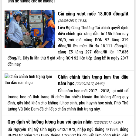
tính để hưởng chế độ không?
ĐIỂM TIN VĂN BẢN
Giá xăng vượt mốc 18.000 đồng/lít
(20/09/2017, 16:33)
QUY HOẠCH - KẾ HOẠCH
Liên Bộ Công Thương-Tài chính quyết định
điều chỉnh giá xăng dầu từ 15h hôm nay
20/9, với giá xăng RON 92 tăng 319
đồng/lít lên mức tối đa 18.111 đồng/lít;
xăng E5 tăng 297 đồng/lít lên 17.836
đồng/lít. Đây là lần thứ 5 giá xăng RON 92 liên tiếp tăng kể từ ngày 20/7
đến nay.
Chấn chỉnh tình trạng lạm thu đầu
năm học
(20/09/2017, 09:02)
Đầu năm học mới 2017 - 2018, tại một số
trường học có tình trạng tổ chức thu nhiều khoản thu không đúng quy
định, gây khó khăn cho không ít học sinh, phụ huynh học sinh. Phó Thủ
tướng Vũ Đức Đam đã chỉ đạo chấn chỉnh tình trạng này.
Quy định về hưởng lương hưu với quân nhân
(20/09/2017, 09:01)
Bà Nguyễn Thị Mỹ sinh ngày 6/12/1972, nhập ngũ tháng 4/1994, đóng
BHXH từ ngày 1/1/1995, tháng 12/2002 bà chuyển làm công nhân viên