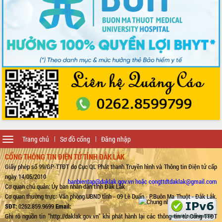
Toggle
Trang chủ
Sơ đồ cổng
Đăng nhập
navigation
CỔNG THÔNG TIN ĐIỆN TỬ TỈNH ĐẮK LẮK
Giấy phép số 99/GP-TTĐT do Cục QL Phát thanh Truyền hình và Thông tin Điện tử cấp
ngày 14/05/2010
banbientap@daklak.gov.vn hoặc congttdtdaklak@gmail.com
Cơ quan chủ quản: Ủy ban nhân dân tỉnh Đắk Lắk
Cơ quan thường trực: Văn phòng UBND tỉnh - 09 Lê Duẩn - P.Buôn Ma Thuột - Đắk Lắk.
SĐT:
0262.859.9699
Email:
Ghi rõ nguồn tin "http://daklak.gov.vn" khi phát hành lại các thông tin từ Cổng TTĐT