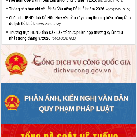
(05/08/2026, 17:18)
Thông cáo báo chí về Lễ hội Sầu riêng Đắk Lắk năm 2026
(05/08/2026, 11:17)
Chủ tịch UBND tỉnh Đỗ Hữu Huy yêu cầu xây dựng thương hiệu, nâng tầm
du lịch Đắk Lắk
(04/08/2026, 21:00)
Thường trực HĐND tỉnh Đắk Lắk tổ chức phiên họp thường kỳ lần thứ
nhất trong tháng 8/2026
(04/08/2026, 18:22)