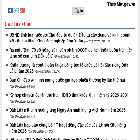
Theo Mic.gov.vn
In
Các tin khác
UBND tỉnh làm việc với Chủ đầu tư dự án Đầu tư xây dựng và kinh doanh
kết cấu hạ tầng Khu công nghiệp Phú Xuân
(07/08/2026, 19:47)
Ra mắt “Bản đồ số nông sản, sản phẩm OCOP, du lịch thôn buôn trên nền
tảng số của tỉnh Đắk Lắk”
(07/08/2026, 16:46)
Khẩn trương rà soát, hoàn thiện công tác tổ chức Lễ hội Sầu riêng Đắk
Lắk năm 2026
(06/08/2026, 18:27)
Ban Chỉ đạo An ninh mạng quốc gia họp phiên thường kỳ lần thứ hai
(06/08/2026, 14:06)
Kỳ họp chuyên đề lần thứ hai, HĐND tỉnh khóa XI, nhiệm kỳ 2026-2031
(06/08/2026, 12:02)
Đắk Lắk mít tinh hưởng ứng Ngày An ninh mạng Việt Nam năm 2026
(06/08/2026, 10:47)
Đắk Lắk họp báo công bố 17 hoạt động đặc sắc của Lễ hội Sầu riêng
năm 2026
(05/08/2026, 17:30)
Hội nghị UBND tỉnh Đắk Lắk thường kỳ tháng 7/2026