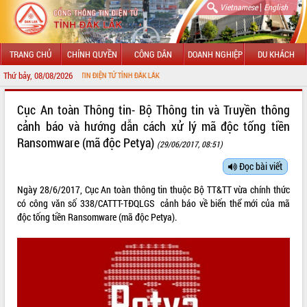
|
Vietnamese
English
TRANG CHỦ
CHÍNH QUYỀN
CÔNG DÂN
DOANH NGHIỆP
DU KHÁCH
Thứ bảy, 08/08/2026
NG THÔNG TIN ĐIỆN TỬ TỈNH ĐẮK LẮK
GIỚI THIỆU
Cục An toàn Thông tin- Bộ Thông tin và Truyền thông
cảnh báo và hướng dẫn cách xử lý mã độc tống tiền
LÃNH ĐẠO UBND TỈNH
Ransomware (mã độc Petya)
(29/06/2017, 08:51)
TIN TỨC SỰ KIỆN
Đọc bài viết
SỞ, BAN, NGÀNH
Ngày 28/6/2017, Cục An toàn thông tin thuộc Bộ TT&TT vừa chính thức
có công văn số
338/CATTT-TĐQLGS
cảnh báo về biến thể mới của mã
UBND CÁC XÃ, PHƯỜNG
độc tống tiền Ransomware (mã độc Petya).
THÔNG TIN CHỈ ĐẠO ĐIỀU HÀNH
HỆ THỐNG VĂN BẢN
VĂN BẢN HĐND TỈNH