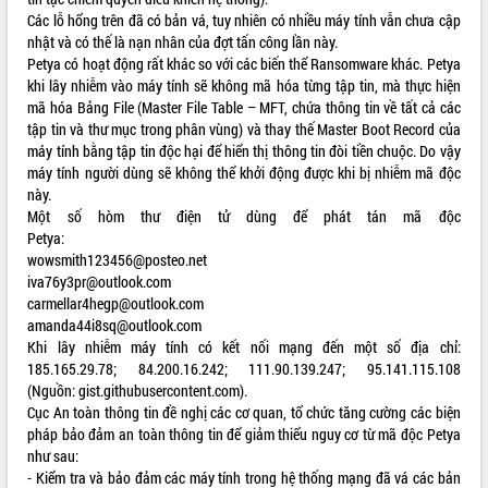
Các lỗ hổng trên đã có bản vá, tuy nhiên có nhiều máy tính vẫn chưa cập
VIDEO
nhật và có thế là nạn nhân của đợt tấn công lần này.
Petya có hoạt động rất khác so với các biến thể Ransomware khác. Petya
Không có file video nào để phát.
khi lây nhiễm vào máy tính sẽ không mã hóa từng tập tin, mà thực hiện
mã hóa Bảng File (Master File Table – MFT, chứa thông tin về tất cả các
ALBUM ẢNH
tập tin và thư mục trong phân vùng) và thay thế Master Boot Record của
máy tính bằng tập tin độc hại để hiển thị thông tin đòi tiền chuộc. Do vậy
máy tính người dùng sẽ không thể khởi động được khi bị nhiễm mã độc
này.
Một số hòm thư điện tử dùng để phát tán mã độc
Petya:
wowsmith123456@posteo.net
iva76y3pr@outlook.com
carmellar4hegp@outlook.com
amanda44i8sq@outlook.com
LIÊN KẾT WEB
Khi lây nhiễm máy tính có kết nối mạng đến một số địa chỉ:
185.165.29.78; 84.200.16.242; 111.90.139.247; 95.141.115.108
(Nguồn:
gist.githubusercontent.com
).
Cục An toàn thông tin đề nghị các cơ quan, tổ chức tăng cường các biện
pháp bảo đảm an toàn thông tin để giảm thiểu nguy cơ từ mã độc Petya
THỐNG KÊ TRUY CẬP
như sau:
- Kiểm tra và bảo đảm các máy tính trong hệ thống mạng đã vá các bản
Hôm nay:
21200