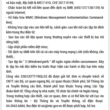
vá bảo mật, đặc biệt là MS17-010, CVE 2017-0199;
Tất cả:
66066523
- Chặn toàn bộ kết nối liên quan đến dịch vụ SMB (445/137/138/139) từ
ngoài Internet;
- Vô hiệu hóa WMIC (Windows Management Instrumentation Command-
line);
- Không truy cập vào các liên kết lạ, cảnh giác cao khi mở các tập tin đính
kèm trong thư điện tử;
- Sao lưu các dữ liệu quan trọng thường xuyên vào các thiết bị lưu trữ
riêng biệt;
- Cập nhật phần mềm diệt virus;
- Tắt dịch vụ SMB trên tất cả cả các máy trong mạng LAN (nếu không cần
thiết) ;
- Tạo tệp tin " C:\Windows\perfc " để ngăn ngừa nhiễm ransomware. Đây
là tập tin mã độc kiểm tra trước thực hiện các hành vi độc hại trên máy
tính.
Công văn
338/CATTT-TĐQLGS
đã được gửi tới: Đơn vị chuyên trách về
CNTT các Bộ, cơ quan ngang Bộ, cơ quan thuộc Chính phủ; Sở Thông tin
và Truyền thông các tỉnh, thành phố trực thuộc Trung ương; Các Tập
đoàn kinh tế; Tổng công ty nhà nước; Tổ chức tài chính và Ngân hàng.
Trong trường hợp cần thiết, các cơ quan, đơn vị có thể liên hệ với Cục An
toàn thông tin – Bộ Thông tin và Truyền thông, số điện thoại:
04.3943.6684, thư điện tử ais@mic.gov.vn để được phối hợp, hỗ trợ.