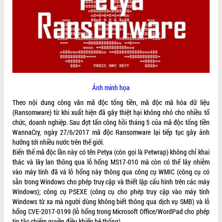
ĐIỂM TIN VĂN BẢN
QUY HOẠCH - KẾ HOẠCH
Ảnh minh họa
Theo nội dung công văn mã độc tống tiền, mã độc mã hóa dữ liệu
(Ransomware) từ khi xuất hiện đã gây thiệt hại không nhỏ cho nhiều tổ
chức, doanh nghiệp. Sau đợt tấn công hồi tháng 5 của mã độc tống tiền
WannaCry, ngày 27/6/2017 mã độc Ransomware lại tiếp tục gây ảnh
hưởng tới nhiều nước trên thế giới.
Biến thế mã độc lần này có tên Petya (còn gọi là Petwrap) không chỉ khai
thác và lây lan thông qua lỗ hổng MS17-010 mà còn có thể lây nhiễm
vào máy tính đã vá lỗ hổng này thông qua công cụ WMIC (công cụ có
sẵn trong Windows cho phép truy cập và thiết lập cấu hình trên các máy
Windows); công cụ PSEXE (công cụ cho phép truy cập vào máy tính
Windows từ xa mà người dùng không biết thông qua dịch vụ SMB) và lỗ
hổng CVE-2017-0199 (lỗ hổng trong Microsoft Office/WordPad cho phép
tin tặc chiếm quyền điều khiển hệ thống).