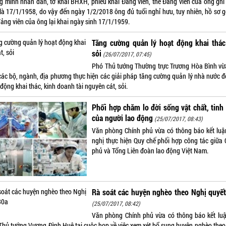
g minh nhân dân, tờ khai BHXH, phiếu khai Đảng viên, thẻ Đảng viên của ông ghi
 là 17/1/1958, do vậy đến ngày 1/2/2018 ông đủ tuổi nghỉ hưu, tuy nhiên, hồ sơ g
đảng viên của ông lại khai ngày sinh 17/1/1959.
Tăng cường quản lý hoạt động khai thác
sỏi
(26/07/2017, 07:45)
Phó Thủ tướng Thường trực Trương Hòa Bình vừ
các bộ, ngành, địa phương thực hiện các giải pháp tăng cường quản lý nhà nước đố
động khai thác, kinh doanh tài nguyên cát, sỏi.
Phối hợp chăm lo đời sống vật chất, tinh
của người lao động
(25/07/2017, 08:43)
Văn phòng Chính phủ vừa có thông báo kết luậ
nghị thực hiện Quy chế phối hợp công tác giữa 
phủ và Tổng Liên đoàn lao động Việt Nam.
Rà soát các huyện nghèo theo Nghị quyế
(25/07/2017, 08:42)
Văn phòng Chính phủ vừa có thông báo kết lu
Thủ tướng Vương Đình Huệ tại cuộc họp về việc xem xét bổ sung huyện nghèo theo