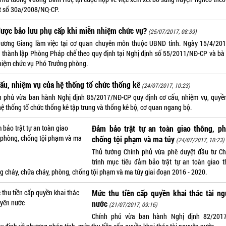
t số 30a/2008/NQ-CP.
ược bảo lưu phụ cấp khi miễn nhiệm chức vụ?
(25/07/2017, 08:39)
ương Giang làm việc tại cơ quan chuyên môn thuộc UBND tỉnh. Ngày 15/4/201
 thành lập Phòng Pháp chế theo quy định tại Nghị định số 55/2011/NĐ-CP và bà
hiệm chức vụ Phó Trưởng phòng.
ấu, nhiệm vụ của hệ thống tổ chức thống kê
(24/07/2017, 10:23)
h phủ vừa ban hành Nghị định 85/2017/NĐ-CP quy định cơ cấu, nhiệm vụ, quyề
hệ thống tổ chức thống kê tập trung và thống kê bộ, cơ quan ngang bộ.
Đảm bảo trật tự an toàn giao thông, ph
chống tội phạm và ma túy
(24/07/2017, 10:23)
Thủ tướng Chính phủ vừa phê duyệt đầu tư C
trình mục tiêu đảm bảo trật tự an toàn giao t
g cháy, chữa cháy, phòng, chống tội phạm và ma túy giai đoạn 2016 - 2020.
Mức thu tiền cấp quyền khai thác tài n
nước
(21/07/2017, 09:16)
Chính phủ vừa ban hành Nghị định 82/201