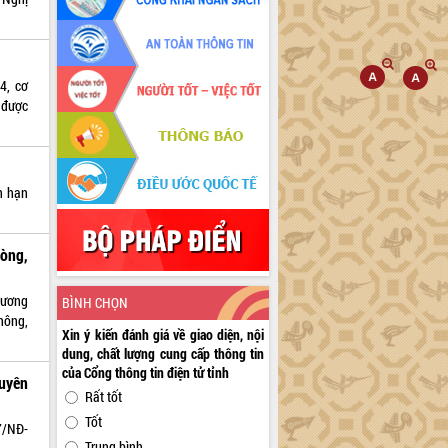
4, cơ
 được
n hạn
òng,
hương
BÌNH CHỌN
hông,
Xin ý kiến đánh giá về giao diện, nội
dung, chất lượng cung cấp thông tin
của Cổng thông tin điện tử tỉnh
guyên
Rất tốt
Tốt
7/NĐ-
Trung bình