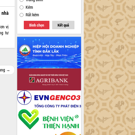
Kém
 nhà
Rất kém
Bình chọn
Kết quả
ơn vị
ng tư
cùng →