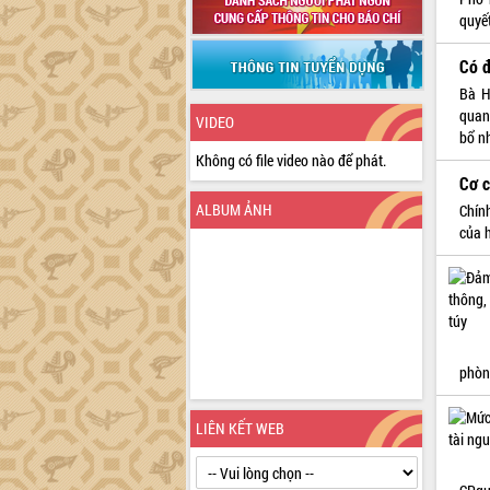
quyế
Có đ
Bà H
quan
VIDEO
bổ n
Không có file video nào để phát.
Cơ c
ALBUM ẢNH
Chín
của 
phòn
LIÊN KẾT WEB