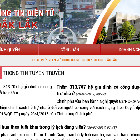
ÍNH QUYỀN
CÔNG DÂN
DOANH NGH
CHÀO MỪNG ĐẾN VỚI CỔNG THÔNG TIN ĐIỆN TỬ TỈNH ĐẮK LẮK
THÔNG TIN TUYÊN TRUYỀN
Thêm 313.707 hộ gia đình có công đượ
trợ nhà ở
(26/07/2017, 08:42)
Chính phủ vừa ban hành Nghị quyết 63/NQ-CP về
 hiện chính sách hỗ trợ nhà ở đối với người có công với cách mạng theo Quyết đị
013/QĐ-TTg ngày 26/4/2013 của Thủ tướng Chính phủ.
 hưu theo tuổi khai trong lý lịch đảng viên?
(26/07/2017, 07:48)
 phản ánh của ông Phan Thanh Giản, toàn bộ lý lịch cán bộ, các văn bằng chứng