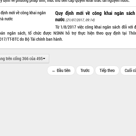
y định về phương pháp tính, mức thu tiền cấp quyền khai thác tài nguyên nước.
Quy định mới về công khai ngân sách
nước
(21/07/2017, 09:14)
Từ 1/8/2017 việc công khai ngân sách đối với đ
oán ngân sách, tổ chức được NSNN hỗ trợ thực hiện theo quy định tại Thô
017/TT-BTC do Bộ Tài chính ban hành.
ang trên cổng 366 của 495
← Đầu tiên
Trước
Tiếp theo
Cuối 