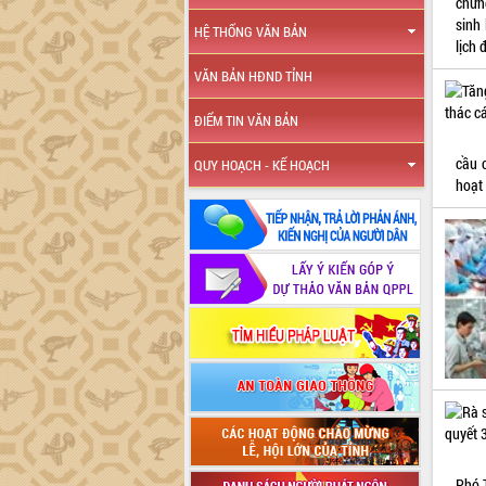
chứn
sinh
HỆ THỐNG VĂN BẢN
lịch 
VĂN BẢN HĐND TỈNH
ĐIỂM TIN VĂN BẢN
cầu 
QUY HOẠCH - KẾ HOẠCH
hoạt 
Phó 