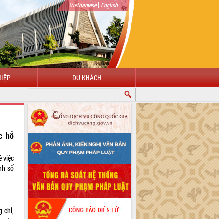
|
Vietnamese
English
IỆP
DU KHÁCH
c hỗ
 việc
nh số
 chỉ,