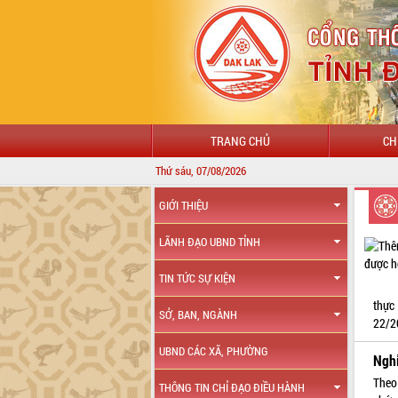
TRANG CHỦ
CH
Thứ sáu, 07/08/2026
GIỚI THIỆU
LÃNH ĐẠO UBND TỈNH
TIN TỨC SỰ KIỆN
thực
SỞ, BAN, NGÀNH
22/2
UBND CÁC XÃ, PHƯỜNG
Nghỉ
Theo
THÔNG TIN CHỈ ĐẠO ĐIỀU HÀNH