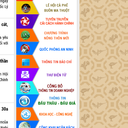
 ngày
ốc Lý
 cát,
a yêu
i với
 thần
n Hội
Chính
t 30a
ậncủa
 Nghị