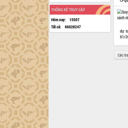
CPqu
THỐNG KÊ TRUY CẬP
Hôm nay:
15507
Tất cả:
66028247
dự t
61/2
Các tr