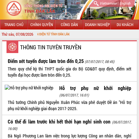
|
Vietnamese
English
TRANG CHỦ
CHÍNH QUYỀN
CÔNG DÂN
DOANH NGHIỆP
DU KHÁCH
Thứ sáu, 07/08/2026
NG THÔNG TIN ĐIỆN TỬ TỈNH ĐẮK LẮK
GIỚI THIỆU
THÔNG TIN TUYÊN TRUYỀN
LÃNH ĐẠO UBND TỈNH
Điểm xét tuyển được làm tròn đến 0,25
(07/07/2017, 08:45)
Theo quy chế kỳ thi THPT quốc gia do Bộ GD&ĐT quy định, điểm xét
TIN TỨC SỰ KIỆN
tuyển đại học được làm tròn đến 0,25.
SỞ, BAN, NGÀNH
Hỗ trợ phụ nữ khởi nghiệp
(06/07/2017, 16:01)
UBND CÁC XÃ, PHƯỜNG
Thủ tướng Chính phủ Nguyễn Xuân Phúc vừa phê duyệt Đề án "Hỗ trợ
phụ nữ khởi nghiệp giai đoạn 2017-2025.
THÔNG TIN CHỈ ĐẠO ĐIỀU HÀNH
Có thể đi làm trước khi hết thời hạn nghỉ sinh con
HỆ THỐNG VĂN BẢN
(06/07/2017,
16:00)
VĂN BẢN HĐND TỈNH
Bà Ngô Phương Lan làm việc trong lực lượng Công an nhân dân, nghỉ