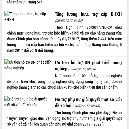
tác chấm thi, sáng 5/7.
VIDEO
Tăng lương hưu, trợ cấp BHXH
Không có file video nào để phát.
(05/07/2017, 09:02)
Theo Nghị định 76/2017/NĐ-CP điều
ALBUM ẢNH
chỉnh mức lương hưu, trợ cấp bảo hiểm xã hội và trợ cấp hàng tháng vừa
được Chính phủ ban hành, từ ngày 01/7/2017, tăng thêm 7,44% trên mức
lương hưu, trợ cấp bảo hiểm xã hội và trợ cấp hàng tháng của tháng 6
năm 2017 đối với 8 đối tượng.
Ưu tiên hỗ trợ DN phát triển nông
nghiệp
(05/07/2017, 09:00)
Nhà nước sẽ ưu tiên hỗ trợ doanh nghiệp
để phát triển khu, vùng nông nghiệp ứng dụng công nghệ cao, doanh
nghiệp tham gia theo các chuỗi sản xuất - chế biến - tiêu thụ sản phẩm.
LIÊN KẾT WEB
Hỗ trợ phụ nữ giải quyết một số vấn
đề xã hội
(04/07/2017, 08:46)
Thủ tướng Chính phủ vừa phê duyệt Đề án
THỐNG KÊ TRUY CẬP
“Tuyên truyền, giáo dục, vận động, hỗ trợ phụ nữ tham gia giải quyết một
số vấn đề xã hội liên quan đến phụ nữ giai đoạn 2017 - 2027”.
Hôm nay:
1664