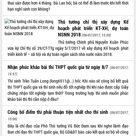
thai sản được hơn 4 tháng. Bà Lan hỏi, bà có thể đi làm trước khi hết thời
ĐIỂM TIN VĂN BẢN
hạn nghỉ sinh con không?
QUY HOẠCH - KẾ HOẠCH
Thủ tướng chỉ thị xây dựng Kế
hoạch phát triển KT-XH, dự toán
NSNN 2018
(06/07/2017, 15:59)
Thủ tướng Chính phủ Nguyễn Xuân Phúc
vừa ký Chỉ thị số 29/CT-TTg ngày 5/7/2017 về xây dựng Kế hoạch phát
triển kinh tế – xã hội và dự toán ngân sách nhà nước năm 2018.
Nhận phúc khảo bài thi THPT quốc gia từ ngày 8/7
(06/07/2017,
15:57)
Thí sinh Trần Tuấn Long (long6511@...) hỏi: Khi nào sẽ công bố kết quả
thi THPT quốc gia và thí sinh nếu đỗ tốt nghiệp thì khi nào được cấp Giấy
chứng nhận tốt nghiệp tạm thời? Trong trường hợp thí sinh muốn phúc
khảo bài thi thì cần nộp ở đâu?
Công bố điểm thi phải thuận tiện nhất cho thí sinh
(06/07/2017,
15:56)
Đây là chỉ đạo của Phó Thủ tướng Vũ Đức Đam sau khi nghe lãnh đạo
Ban chỉ đạo thi THPT quốc gia, Bộ GD&ĐT báo cáo kết quả sơ bộ về công