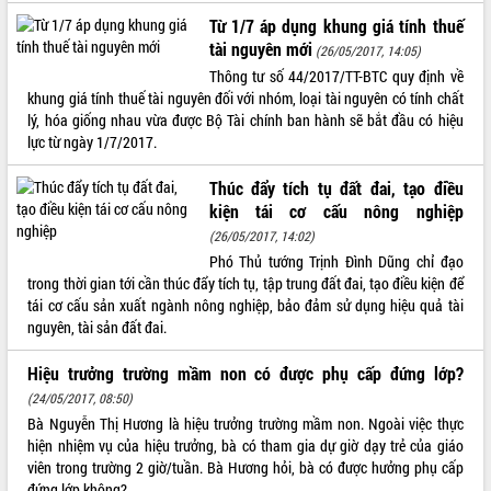
Từ 1/7 áp dụng khung giá tính thuế
ĐIỂM TIN VĂN BẢN
tài nguyên mới
(26/05/2017, 14:05)
QUY HOẠCH - KẾ HOẠCH
Thông tư số 44/2017/TT-BTC quy định về
khung giá tính thuế tài nguyên đối với nhóm, loại tài nguyên có tính chất
lý, hóa giống nhau vừa được Bộ Tài chính ban hành sẽ bắt đầu có hiệu
lực từ ngày 1/7/2017.
Thúc đẩy tích tụ đất đai, tạo điều
kiện tái cơ cấu nông nghiệp
(26/05/2017, 14:02)
Phó Thủ tướng Trịnh Đình Dũng chỉ đạo
trong thời gian tới cần thúc đẩy tích tụ, tập trung đất đai, tạo điều kiện để
tái cơ cấu sản xuất ngành nông nghiệp, bảo đảm sử dụng hiệu quả tài
nguyên, tài sản đất đai.
Hiệu trưởng trường mầm non có được phụ cấp đứng lớp?
(24/05/2017, 08:50)
Bà Nguyễn Thị Hương là hiệu trưởng trường mầm non. Ngoài việc thực
hiện nhiệm vụ của hiệu trưởng, bà có tham gia dự giờ dạy trẻ của giáo
viên trong trường 2 giờ/tuần. Bà Hương hỏi, bà có được hưởng phụ cấp
đứng lớp không?