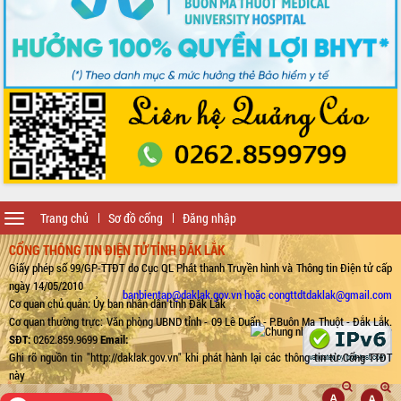
Toggle
Trang chủ
Sơ đồ cổng
Đăng nhập
navigation
CỔNG THÔNG TIN ĐIỆN TỬ TỈNH ĐẮK LẮK
Giấy phép số 99/GP-TTĐT do Cục QL Phát thanh Truyền hình và Thông tin Điện tử cấp
ngày 14/05/2010
banbientap@daklak.gov.vn hoặc congttdtdaklak@gmail.com
Cơ quan chủ quản: Ủy ban nhân dân tỉnh Đắk Lắk
Cơ quan thường trực: Văn phòng UBND tỉnh - 09 Lê Duẩn - P.Buôn Ma Thuột - Đắk Lắk.
SĐT:
0262.859.9699
Email:
Ghi rõ nguồn tin "http://daklak.gov.vn" khi phát hành lại các thông tin từ Cổng TTĐT
này