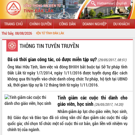
|
Vietnamese
English
TRANG CHỦ
CHÍNH QUYỀN
CÔNG DÂN
DOANH NGHIỆP
DU KHÁCH
Thứ bảy, 08/08/2026
THÔNG TIN ĐIỆN TỬ TỈNH ĐẮK LẮK
GIỚI THIỆU
THÔNG TIN TUYÊN TRUYỀN
LÃNH ĐẠO UBND TỈNH
Đã có thời gian công tác, có được miễn tập sự?
(29/05/2017, 08:51)
Ông Mai Hữu Tịnh, làm việc và đóng BHXH bắt buộc tại Sở Tư pháp tỉnh
TIN TỨC SỰ KIỆN
Đắk Lắk từ ngày 1/7/2014, ngày 1/11/2016 được tuyển dụng đặc cách
không qua thi tuyển vào chức danh công chức Tư pháp, hộ tịch tại UBND
SỞ, BAN, NGÀNH
xã, thời gian tập sự là 12 tháng tính từ ngày 1/11/2016.
UBND CÁC XÃ, PHƯỜNG
Tinh giảm các cuộc thi dành cho
giáo viên, học sinh
(26/05/2017, 14:20)
THÔNG TIN CHỈ ĐẠO ĐIỀU HÀNH
Nhằm giảm áp lực cho giáo viên, học sinh,
Bộ Giáo dục và Đào tạo đã có công văn chỉ đạo giảm các cuộc thi cấp
HỆ THỐNG VĂN BẢN
quốc gia; chỉ chọn tổ chức một số cuộc thi cơ bản, gắn liền với nhiệm vụ
chính trị của ngành.
VĂN BẢN HĐND TỈNH