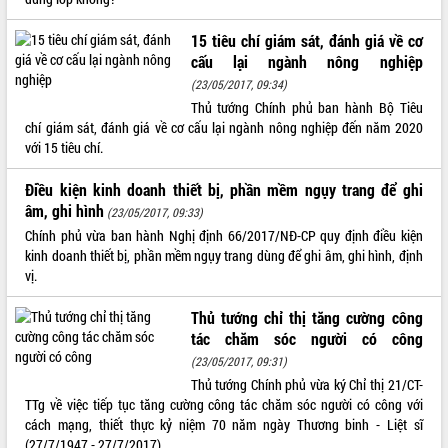
VIDEO
15 tiêu chí giám sát, đánh giá về cơ
cấu lại ngành nông nghiệp
Không có file video nào để phát.
(23/05/2017, 09:34)
ALBUM ẢNH
Thủ tướng Chính phủ ban hành Bộ Tiêu
chí giám sát, đánh giá về cơ cấu lại ngành nông nghiệp đến năm 2020
với 15 tiêu chí.
Điều kiện kinh doanh thiết bị, phần mềm ngụy trang để ghi
âm, ghi hình
(23/05/2017, 09:33)
Chính phủ vừa ban hành Nghị định 66/2017/NĐ-CP quy định điều kiện
kinh doanh thiết bị, phần mềm ngụy trang dùng để ghi âm, ghi hình, định
vị.
LIÊN KẾT WEB
Thủ tướng chỉ thị tăng cường công
tác chăm sóc người có công
(23/05/2017, 09:31)
Thủ tướng Chính phủ vừa ký Chỉ thị 21/CT-
THỐNG KÊ TRUY CẬP
TTg về việc tiếp tục tăng cường công tác chăm sóc người có công với
cách mạng, thiết thực kỷ niệm 70 năm ngày Thương binh - Liệt sĩ
Hôm nay:
3407
(27/7/1947 - 27/7/2017).