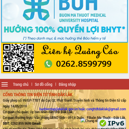
Toggle
Trang chủ
Sơ đồ cổng
Đăng nhập
navigation
CỔNG THÔNG TIN ĐIỆN TỬ TỈNH ĐẮK LẮK
Giấy phép số 99/GP-TTĐT do Cục QL Phát thanh Truyền hình và Thông tin Điện tử cấp
ngày 14/05/2010
banbientap@daklak.gov.vn hoặc congttdtdaklak@gmail.com
Cơ quan chủ quản: Ủy ban nhân dân tỉnh Đắk Lắk
Cơ quan thường trực: Văn phòng UBND tỉnh - 09 Lê Duẩn - P.Buôn Ma Thuột - Đắk Lắk.
SĐT:
0262.859.9699
Email:
Ghi rõ nguồn tin "http://daklak.gov.vn" khi phát hành lại các thông tin từ Cổng TTĐT