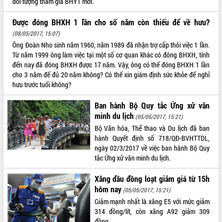
đối tượng tham gia BHYT mới.
ĐIỂM TIN VĂN BẢN
Được đóng BHXH 1 lần cho số năm còn thiếu để về hưu?
(08/05/2017, 15:07)
QUY HOẠCH - KẾ HOẠCH
Ông Đoàn Nho sinh năm 1960, năm 1989 đã nhận trợ cấp thôi việc 1 lần.
Từ năm 1999 ông làm việc tại một số cơ quan khác có đóng BHXH, tính
đến nay đã đóng BHXH được 17 năm. Vậy, ông có thể đóng BHXH 1 lần
cho 3 năm để đủ 20 năm không? Có thể xin giám định sức khỏe để nghỉ
hưu trước tuổi không?
Ban hành Bộ Quy tắc Ứng xử văn
minh du lịch
(05/05/2017, 15:21)
Bộ Văn hóa, Thể thao và Du lịch đã ban
hành Quyết định số 718/QĐ-BVHTTDL,
ngày 02/3/2017 về việc ban hành Bộ Quy
tắc Ứng xử văn minh du lịch.
Xăng dầu đồng loạt giảm giá từ 15h
hôm nay
(05/05/2017, 15:21)
Giảm mạnh nhất là xăng E5 với mức giảm
314 đồng/lít, còn xăng A92 giảm 309
đồng.