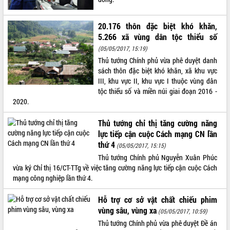
VIDEO
20.176 thôn đặc biệt khó khăn,
Không có file video nào để phát.
5.266 xã vùng dân tộc thiểu số
(05/05/2017, 15:19)
ALBUM ẢNH
Thủ tướng Chính phủ vừa phê duyệt danh
sách thôn đặc biệt khó khăn, xã khu vực
III, khu vực II, khu vực I thuộc vùng dân
tộc thiểu số và miền núi giai đoạn 2016 -
2020.
Thủ tướng chỉ thị tăng cường năng
lực tiếp cận cuộc Cách mạng CN lần
thứ 4
(05/05/2017, 15:15)
Thủ tướng Chính phủ Nguyễn Xuân Phúc
LIÊN KẾT WEB
vừa ký Chỉ thị 16/CT-TTg về việc tăng cường năng lực tiếp cận cuộc Cách
mạng công nghiệp lần thứ 4.
Hỗ trợ cơ sở vật chất chiếu phim
THỐNG KÊ TRUY CẬP
vùng sâu, vùng xa
(05/05/2017, 10:59)
Thủ tướng Chính phủ vừa phê duyệt Đề án
Hôm nay:
18860