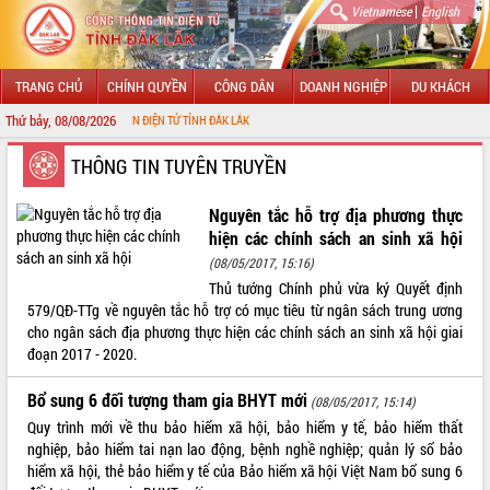
|
Vietnamese
English
TRANG CHỦ
CHÍNH QUYỀN
CÔNG DÂN
DOANH NGHIỆP
DU KHÁCH
Thứ bảy, 08/08/2026
NG THÔNG TIN ĐIỆN TỬ TỈNH ĐẮK LẮK
GIỚI THIỆU
THÔNG TIN TUYÊN TRUYỀN
LÃNH ĐẠO UBND TỈNH
Nguyên tắc hỗ trợ địa phương thực
hiện các chính sách an sinh xã hội
TIN TỨC SỰ KIỆN
(08/05/2017, 15:16)
Thủ tướng Chính phủ vừa ký Quyết định
SỞ, BAN, NGÀNH
579/QĐ-TTg về nguyên tắc hỗ trợ có mục tiêu từ ngân sách trung ương
cho ngân sách địa phương thực hiện các chính sách an sinh xã hội giai
UBND CÁC XÃ, PHƯỜNG
đoạn 2017 - 2020.
THÔNG TIN CHỈ ĐẠO ĐIỀU HÀNH
Bổ sung 6 đối tượng tham gia BHYT mới
(08/05/2017, 15:14)
Quy trình mới về thu bảo hiểm xã hội, bảo hiểm y tế, bảo hiểm thất
HỆ THỐNG VĂN BẢN
nghiệp, bảo hiểm tai nạn lao động, bệnh nghề nghiệp; quản lý sổ bảo
hiểm xã hội, thẻ bảo hiểm y tế của Bảo hiểm xã hội Việt Nam bổ sung 6
VĂN BẢN HĐND TỈNH