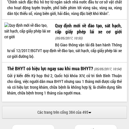
"Chính sách đặc thù hỗ trợ từ ngân sách nhà nước đầu tư cơ sở vật chất
Tất cả:
66064183
cho hoạt động tuyên truyền, phổ biến phim tới vùng sâu, vùng xa, vùng
dân tộc thiểu số, vùng biên giới, hải đảo, vùng đặc biệt khó khăn".
Quy định mới về đào tạo, sát hạch,
cấp giấy phép lái xe cơ giới
(05/05/2017, 10:55)
Bộ Giao thông vận tải đã ban hành Thông
tư số 12/2017/BGTVT quy định về đào tạo, sát hạch, cấp giấy phép lái xe
cơ giới đường bộ.
Thẻ BHYT có hiệu lực ngay sau khi mua BHYT?
(05/05/2017, 10:54)
Gửi ý kiến đến Kỳ họp thứ 2, Quốc hội khóa XIV, cử tri tỉnh Bình Thuận
cho rằng, việc người dân mua BHYT nhưng sau 1 tháng mới được cấp thẻ
và có hiệu lực trong khám, chữa bệnh là không hợp lý, là chiếm dụng tiền
khám, chữa bệnh trong 1 tháng của người mua.
Các trang trên cổng 384 của 495