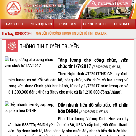
|
Vietnamese
English
TRANG CHỦ
CHÍNH QUYỀN
CÔNG DÂN
DOANH NGHIỆP
DU KHÁCH
Thứ bảy, 08/08/2026
CHÀO MỪNG ĐẾN VỚI CỔNG THÔNG TIN ĐIỆN TỬ TỈNH ĐẮK LẮK
GIỚI THIỆU
THÔNG TIN TUYÊN TRUYỀN
LÃNH ĐẠO UBND TỈNH
Tăng lương cho công chức, viên
chức từ 1/7/2017
(27/04/2017, 08:33)
TIN TỨC SỰ KIỆN
Theo Nghị định 47/2017/NĐ-CP quy định
mức lương cơ sở đối với cán bộ, công chức, viên chức và lực lượng vũ
SỞ, BAN, NGÀNH
trang vừa được Chính phủ ban hành, từ ngày 1/7/2017 mức lương cơ sở
là 1.300.000 đồng/tháng (thay cho mức cũ là 1.210.000 đồng/tháng).
UBND CÁC XÃ, PHƯỜNG
Đẩy nhanh tiến độ sắp xếp, cổ phần
THÔNG TIN CHỈ ĐẠO ĐIỀU HÀNH
hóa DNNN
(27/04/2017, 08:32)
Phó Thủ tướng Vương Đình Huệ vừa ký
HỆ THỐNG VĂN BẢN
văn bản 588/TTg-ĐMDN yêu cầu các Bộ, UBND cấp tỉnh, Hội đồng thành
viên tập đoàn kinh tế, tổng công ty nhà nước đẩy nhanh tiến độ triển khai
VĂN BẢN HĐND TỈNH