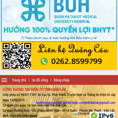
Toggle
Trang chủ
Sơ đồ cổng
Đăng nhập
navigation
CỔNG THÔNG TIN ĐIỆN TỬ TỈNH ĐẮK LẮK
Giấy phép số 99/GP-TTĐT do Cục QL Phát thanh Truyền hình và Thông tin Điện tử cấp
ngày 14/05/2010
banbientap@daklak.gov.vn hoặc congttdtdaklak@gmail.com
Cơ quan chủ quản: Ủy ban nhân dân tỉnh Đắk Lắk
Cơ quan thường trực: Văn phòng UBND tỉnh - 09 Lê Duẩn - P.Buôn Ma Thuột - Đắk Lắk.
SĐT:
0262.859.9699
Email: