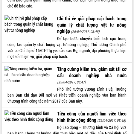
chế độ báo cáo.
VIDEO
Chỉ thị về giải pháp cấp bách trong
Không có file video nào để phát.
quản lý chất lượng vật tư nông
nghiệp
(25/04/2017, 08:48)
ALBUM ẢNH
Để tạo bước chuyển biến tích cực trong
công tác quản lý chất lượng vật tư nông nghiệp, Thủ tướng Chính phủ
vừa có Chỉ thị số 15/CT-TTg yêu cầu các Bộ, ngành, địa phương thực hiện
một số nhiệm vụ, giải pháp cấp bách.
Tăng cường kiểm tra, giám sát tái cơ
cấu doanh nghiệp nhà nước
(25/04/2017, 08:47)
Phó Thủ tướng Vương Đình Huệ, Trưởng
LIÊN KẾT WEB
ban Ban Chỉ đạo Đổi mới và Phát triển doanh nghiệp vừa ban hành
Chương trình công tác năm 2017 của Ban này.
Tiền công của người làm việc theo
hình thức cộng đồng
THỐNG KÊ TRUY CẬP
(25/04/2017, 08:45)
Bộ Lao động – Thương binh và Xã hội vừa
Hôm nay:
3630
ban hành Thông tư hướng dẫn thực hiện một số điều của Nghị định số