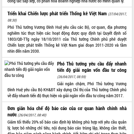
công tác sắp xếp, cổ phần hóa doanh nghiệp nhà nước do mình quản lý.
ĐIỂM TIN VĂN BẢN
Triển khai Chiến lược phát triển Thống kê Việt Nam
(27/04/2017,
08:30)
QUY HOẠCH - KẾ HOẠCH
Phó Thủ tướng Vương Đình Huệ yêu cầu các Bộ, cơ quan, địa phương
nghiêm túc thực hiện các hoạt động được quy định tại Quyết định số
1803/QĐ-TTg ngày 18/10/2011 của Thủ tướng Chính phủ phê duyệt
Chiến lược phát triển Thống kê Việt Nam giai đoạn 2011-2020 và tầm
nhìn đến năm 2030.
Phó Thủ tướng yêu cầu đẩy nhanh
tiến độ giải ngân vốn đầu tư công
(26/04/2017, 08:59)
Giải ngân chậm, Phó Thủ tướng Vương
Đình Huệ yêu cầu Bộ KH&ĐT xây dựng Chỉ thị của Thủ tướng Chính phủ
về đẩy nhanh tiến độ thực hiện và giải ngân vốn đầu tư công năm 2017.
Đơn giản hóa chế độ báo cáo của cơ quan hành chính nhà
nước
(26/04/2017, 08:40)
Giảm tối thiểu 20% số báo cáo định kỳ không phù hợp với yêu cầu quản
lý, lược bỏ những chỉ tiêu, nội dung báo cáo trùng lặp, không cần thiết,
đảm bảo giảm gánh nặng hành chính, tiết kiệm chi phí trong thực hiện