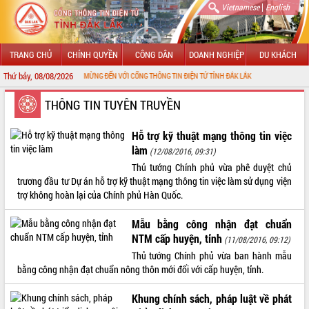
|
Vietnamese
English
TRANG CHỦ
CHÍNH QUYỀN
CÔNG DÂN
DOANH NGHIỆP
DU KHÁCH
Thứ bảy, 08/08/2026
CHÀO MỪNG ĐẾN VỚI CỔNG THÔNG TIN ĐIỆN TỬ TỈNH ĐẮK LẮK
GIỚI THIỆU
THÔNG TIN TUYÊN TRUYỀN
LÃNH ĐẠO UBND TỈNH
Hỗ trợ kỹ thuật mạng thông tin việc
làm
(12/08/2016, 09:31)
TIN TỨC SỰ KIỆN
Thủ tướng Chính phủ vừa phê duyệt chủ
trương đầu tư Dự án hỗ trợ kỹ thuật mạng thông tin việc làm sử dụng viện
SỞ, BAN, NGÀNH
trợ không hoàn lại của Chính phủ Hàn Quốc.
UBND CÁC XÃ, PHƯỜNG
Mẫu bằng công nhận đạt chuẩn
NTM cấp huyện, tỉnh
(11/08/2016, 09:12)
THÔNG TIN CHỈ ĐẠO ĐIỀU HÀNH
Thủ tướng Chính phủ vừa ban hành mẫu
bằng công nhận đạt chuẩn nông thôn mới đối với cấp huyện, tỉnh.
HỆ THỐNG VĂN BẢN
Khung chính sách, pháp luật về phát
VĂN BẢN HĐND TỈNH