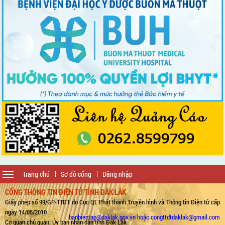
Toggle
Trang chủ
Sơ đồ cổng
Đăng nhập
navigation
CỔNG THÔNG TIN ĐIỆN TỬ TỈNH ĐẮK LẮK
Giấy phép số 99/GP-TTĐT do Cục QL Phát thanh Truyền hình và Thông tin Điện tử cấp
ngày 14/05/2010
banbientap@daklak.gov.vn hoặc congttdtdaklak@gmail.com
Cơ quan chủ quản: Ủy ban nhân dân tỉnh Đắk Lắk