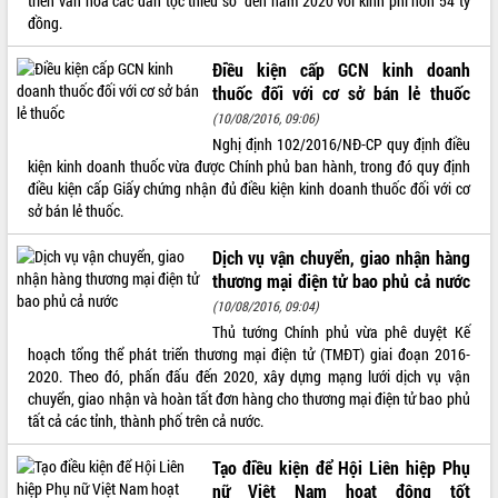
triển văn hóa các dân tộc thiểu số” đến năm 2020 với kinh phí hơn 54 tỷ
đồng.
VIDEO
Điều kiện cấp GCN kinh doanh
Không có file video nào để phát.
thuốc đối với cơ sở bán lẻ thuốc
ALBUM ẢNH
(10/08/2016, 09:06)
Nghị định 102/2016/NĐ-CP quy định điều
kiện kinh doanh thuốc vừa được Chính phủ ban hành, trong đó quy định
điều kiện cấp Giấy chứng nhận đủ điều kiện kinh doanh thuốc đối với cơ
sở bán lẻ thuốc.
Dịch vụ vận chuyển, giao nhận hàng
thương mại điện tử bao phủ cả nước
(10/08/2016, 09:04)
Thủ tướng Chính phủ vừa phê duyệt Kế
LIÊN KẾT WEB
hoạch tổng thể phát triển thương mại điện tử (TMĐT) giai đoạn 2016-
2020. Theo đó, phấn đấu đến 2020, xây dựng mạng lưới dịch vụ vận
chuyển, giao nhận và hoàn tất đơn hàng cho thương mại điện tử bao phủ
tất cả các tỉnh, thành phố trên cả nước.
THỐNG KÊ TRUY CẬP
Tạo điều kiện để Hội Liên hiệp Phụ
Hôm nay:
3024
nữ Việt Nam hoạt động tốt