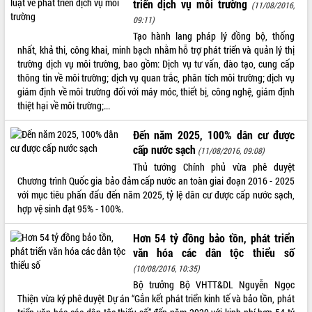
triển dịch vụ môi trường
(11/08/2016,
ĐIỂM TIN VĂN BẢN
09:11)
Tạo hành lang pháp lý đồng bộ, thống
QUY HOẠCH - KẾ HOẠCH
nhất, khả thi, công khai, minh bạch nhằm hỗ trợ phát triển và quản lý thị
trường dịch vụ môi trường, bao gồm: Dịch vụ tư vấn, đào tạo, cung cấp
thông tin về môi trường; dịch vụ quan trắc, phân tích môi trường; dịch vụ
giám định về môi trường đối với máy móc, thiết bị, công nghệ, giám định
thiệt hại về môi trường;...
Đến năm 2025, 100% dân cư được
cấp nước sạch
(11/08/2016, 09:08)
Thủ tướng Chính phủ vừa phê duyệt
Chương trình Quốc gia bảo đảm cấp nước an toàn giai đoạn 2016 - 2025
với mục tiêu phấn đấu đến năm 2025, tỷ lệ dân cư được cấp nước sạch,
hợp vệ sinh đạt 95% - 100%.
Hơn 54 tỷ đồng bảo tồn, phát triển
văn hóa các dân tộc thiểu số
(10/08/2016, 10:35)
Bộ trưởng Bộ VHTT&DL Nguyễn Ngọc
Thiện vừa ký phê duyệt Dự án “Gắn kết phát triển kinh tế và bảo tồn, phát