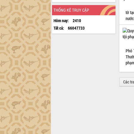
THỐNG KÊ TRUY CẬP
tờ t
nước
Hôm nay:
2410
Tất cả:
66047733
Phó 
Thườ
phạm
Các tr