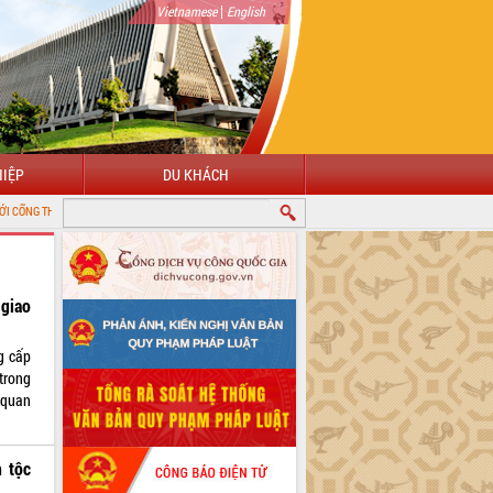
|
Vietnamese
English
IỆP
DU KHÁCH
 TIN ĐIỆN TỬ TỈNH ĐẮK LẮK
 giao
ng cấp
trong
 quan
 tộc