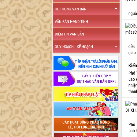
HỆ THỐNG VĂN BẢN
nguồ
VĂN BẢN HĐND TỈNH
ĐIỂM TIN VĂN BẢN
điều
QUY HOẠCH - KẾ HOẠCH
giáo
Kiểm
Phó 
Lao 
nhiệ
thanh
Phó 
tình 