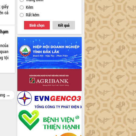
 giấy
Kém
ên cả
Rất kém
Bình chọn
Kết quả
phạm
ậncủa
 quan
g tội
cùng →