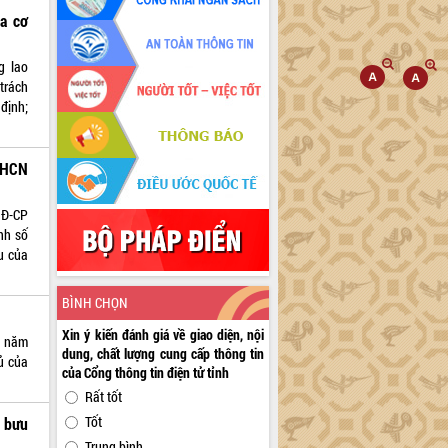
a cơ
g lao
trách
 định;
KHCN
NĐ-CP
nh số
u của
BÌNH CHỌN
Xin ý kiến đánh giá về giao diện, nội
5 năm
dung, chất lượng cung cấp thông tin
ủ của
của Cổng thông tin điện tử tỉnh
Rất tốt
Tốt
 bưu
Trung bình