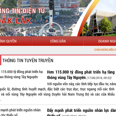
ÍNH QUYỀN
CÔNG DÂN
DOANH NGH
CHÀO MỪNG ĐẾN VỚI CỔNG THÔNG
THÔNG TIN TUYÊN TRUYỀN
Hơn 115.000 tỷ đồng phát triển hạ tầng
thông vùng Tây Nguyên
(17/06/2016, 09:53)
Với nguồn vốn này, các tỉnh tiếp tục đầu tư, nâ
quốc lộ, đường tỉnh huyết mạch, đặc biệt các trục dọc, trục ngang nối các tỉnh 
 và nối vùng Tây Nguyên với vùng Duyên hải Nam Trung Bộ và các cửa khẩu
.
Đẩy mạnh phát triển nguồn nhân lực dân
thiểu số