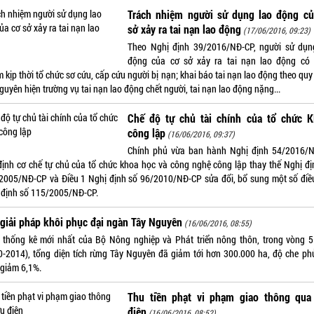
Trách nhiệm người sử dụng lao động củ
sở xảy ra tai nạn lao động
(17/06/2016, 09:23)
Theo Nghị định 39/2016/NĐ-CP, người sử dụn
động của cơ sở xảy ra tai nạn lao động có 
 kịp thời tổ chức sơ cứu, cấp cứu người bị nạn; khai báo tai nạn lao động theo quy
guyên hiện trường vụ tai nạn lao động chết người, tai nạn lao động nặng...
Chế độ tự chủ tài chính của tổ chức 
công lập
(16/06/2016, 09:37)
Chính phủ vừa ban hành Nghị định 54/2016/
định cơ chế tự chủ của tổ chức khoa học và công nghệ công lập thay thế Nghị đị
2005/NĐ-CP và Điều 1 Nghị định số 96/2010/NĐ-CP sửa đổi, bổ sung một số điề
 định số 115/2005/NĐ-CP.
giải pháp khôi phục đại ngàn Tây Nguyên
(16/06/2016, 08:55)
 thống kê mới nhất của Bộ Nông nghiệp và Phát triển nông thôn, trong vòng 
0-2014), tổng diện tích rừng Tây Nguyên đã giảm tới hơn 300.000 ha, độ che ph
 giảm 6,1%.
Thu tiền phạt vi phạm giao thông qua
điện
(16/06/2016, 08:52)