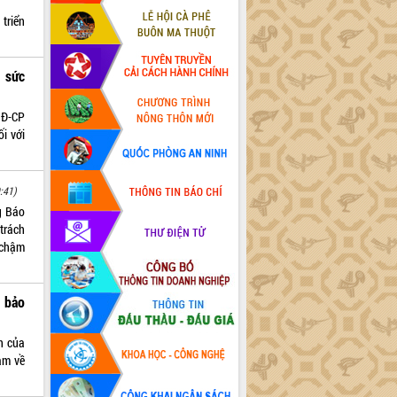
triển
 sức
NĐ-CP
i với
:41)
g Báo
trách
 chậm
 bảo
n của
am về