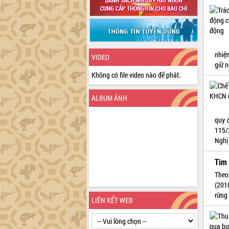
nhiệm
VIDEO
giữ n
Không có file video nào để phát.
ALBUM ẢNH
quy 
115/
Nghị
Tìm 
Theo
(201
rừng
LIÊN KẾT WEB