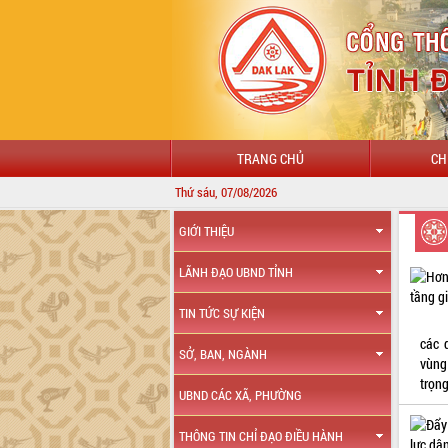
TRANG CHỦ
CH
Thứ sáu, 07/08/2026
GIỚI THIỆU
LÃNH ĐẠO UBND TỈNH
TIN TỨC SỰ KIỆN
các 
SỞ, BAN, NGÀNH
vùng
trọng
UBND CÁC XÃ, PHƯỜNG
THÔNG TIN CHỈ ĐẠO ĐIỀU HÀNH