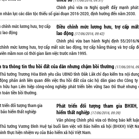
(17/06/2016, 09:51)
Chính phủ vừa ra Nghị quyết đẩy mạnh phát 
n nhân lực các dân tộc thiểu số giai đoạn 2016-2020, định hướng đến năm 2030.
Điều chỉnh mức lương hưu, trợ cấp mất
lao động
(17/06/2016, 09:42)
Chính phủ vừa ban hành Nghị định 55/2016/
 chỉnh mức lương hưu, trợ cấp mất sức lao động, trợ cấp hằng tháng và trợ cấp đố
 viên mầm non có thời gian làm việc trước năm 1995.
 tra thông tin thu hồi đất của dân nhưng chậm bồi thường
(17/06/2016, 09
Thủ tướng Trương Hòa Bình yêu cầu UBND tỉnh Đắk Lắk chỉ đạo kiểm tra nội dun
động phản ánh liên quan đến việc thu hồi đất của các hộ dân giao cho Công ty 
m hữu hạn Liên hiệp công-nông nghiệp phát triển bền vững Sao Đỏ thuê nhưng
 toán tiền bồi thường.
Phát triển đối tượng tham gia BHXH,
hiểm thất nghiệp
(17/06/2016, 09:39)
Văn phòng Chính phủ vừa có thông báo kết luậ
Thủ tướng Vương Đình Huệ tại buổi làm việc với Bảo hiểm xã hội (BHXH) Việt N
hình thực hiện nhiệm vụ của Bảo hiểm xã hội Việt Nam.