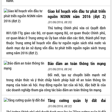
hành.
VIDEO
Giao kế hoạch vốn đầu tư phát triển
Không có file video nào để phát.
nguồn NSNN năm 2016 (đợt 2)
(01/06/2016, 08:35)
ALBUM ẢNH
Thủ tướng Chính phủ vừa có Quyết định
801/QĐ-TTg giao các Bộ, cơ quan ngang Bộ, cơ quan thuộc Chính phủ,
cơ quan khác ở Trung ương và Ủy ban nhân dân các tỉnh, thành phố trực
thuộc Trung ương kế hoạch vốn đầu tư nguồn ngân sách nhà nước và
danh mục dự án sử dụng vốn đầu tư phát triển nguồn ngân sách trung
ương năm 2016 (đợt 2).
Bảo đảm an toàn thông tin mạng
(01/06/2016, 08:34)
Đổi mới, tạo sự chuyển biến mạnh mẽ
LIÊN KẾT WEB
trong nhận thức và ý thức chấp hành pháp luật về an toàn thông tin
mạng của toàn xã hội. Huy động nguồn lực của xã hội, đặc biệt là của
các doanh nghiệp tham gia công tác bảo đảm an toàn thông tin mạng.
Tăng cường quản lý đất đai
THỐNG KÊ TRUY CẬP
(01/06/2016, 08:32)
Hôm nay:
14346
Thủ tướng Chính phủ phê duyệt danh mục Dự án “Tăng cường quản lý đất