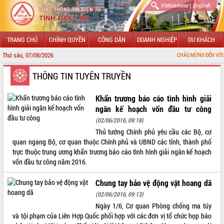
|
Vietnamese
English
TRANG CHỦ
CHÍNH QUYỀN
CÔNG DÂN
DOANH NGHIỆP
DU KHÁCH
Thứ sáu, 07/08/2026
CHÀO MỪNG ĐẾN VỚI CỔNG THÔNG T
GIỚI THIỆU
THÔNG TIN TUYÊN TRUYỀN
LÃNH ĐẠO UBND TỈNH
Khẩn trương báo cáo tình hình giải
ngân kế hoạch vốn đầu tư công
TIN TỨC SỰ KIỆN
(02/06/2016, 09:18)
Thủ tướng Chính phủ yêu cầu các Bộ, cơ
SỞ, BAN, NGÀNH
quan ngang Bộ, cơ quan thuộc Chính phủ và UBND các tỉnh, thành phố
trực thuộc trung ương khẩn trương báo cáo tình hình giải ngân kế hoạch
UBND CÁC XÃ, PHƯỜNG
vốn đầu tư công năm 2016.
THÔNG TIN CHỈ ĐẠO ĐIỀU HÀNH
Chung tay bảo vệ động vật hoang dã
(02/06/2016, 09:13)
HỆ THỐNG VĂN BẢN
Ngày 1/6, Cơ quan Phòng chống ma túy
và tội phạm của Liên Hợp Quốc phối hợp với các đơn vị tổ chức họp báo
VĂN BẢN HĐND TỈNH