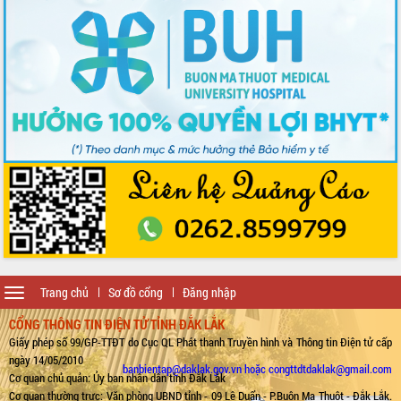
Toggle
Trang chủ
Sơ đồ cổng
Đăng nhập
navigation
CỔNG THÔNG TIN ĐIỆN TỬ TỈNH ĐẮK LẮK
Giấy phép số 99/GP-TTĐT do Cục QL Phát thanh Truyền hình và Thông tin Điện tử cấp
ngày 14/05/2010
banbientap@daklak.gov.vn hoặc congttdtdaklak@gmail.com
Cơ quan chủ quản: Ủy ban nhân dân tỉnh Đắk Lắk
Cơ quan thường trực: Văn phòng UBND tỉnh - 09 Lê Duẩn - P.Buôn Ma Thuột - Đắk Lắk.