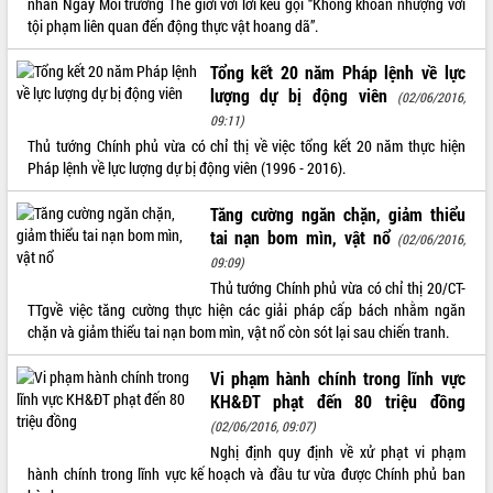
nhân Ngày Môi trường Thế giới với lời kêu gọi “Không khoan nhượng với
tội phạm liên quan đến động thực vật hoang dã”.
ĐIỂM TIN VĂN BẢN
Tổng kết 20 năm Pháp lệnh về lực
QUY HOẠCH - KẾ HOẠCH
lượng dự bị động viên
(02/06/2016,
09:11)
Thủ tướng Chính phủ vừa có chỉ thị về việc tổng kết 20 năm thực hiện
Pháp lệnh về lực lượng dự bị động viên (1996 - 2016).
Tăng cường ngăn chặn, giảm thiểu
tai nạn bom mìn, vật nổ
(02/06/2016,
09:09)
Thủ tướng Chính phủ vừa có chỉ thị 20/CT-
TTgvề việc tăng cường thực hiện các giải pháp cấp bách nhằm ngăn
chặn và giảm thiểu tai nạn bom mìn, vật nổ còn sót lại sau chiến tranh.
Vi phạm hành chính trong lĩnh vực
KH&ĐT phạt đến 80 triệu đồng
(02/06/2016, 09:07)
Nghị định quy định về xử phạt vi phạm
hành chính trong lĩnh vực kế hoạch và đầu tư vừa được Chính phủ ban