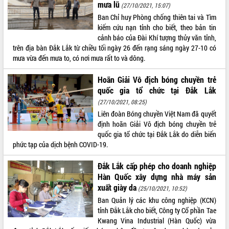
mưa lũ
(27/10/2021, 15:07)
Tất cả:
66112879
Ban Chỉ huy Phòng chống thiên tai và Tìm
kiếm cứu nạn tỉnh cho biết, theo bản tin
cảnh báo của Đài Khí tượng thủy văn tỉnh,
trên địa bàn Đắk Lắk từ chiều tối ngày 26 đến rạng sáng ngày 27-10 có
mưa vừa đến mưa to, có nơi mưa rất to và dông.
Hoãn Giải Vô địch bóng chuyền trẻ
quốc gia tổ chức tại Đắk Lắk
(27/10/2021, 08:25)
Liên đoàn Bóng chuyền Việt Nam đã quyết
định hoãn Giải Vô địch bóng chuyền trẻ
quốc gia tổ chức tại Đắk Lắk do diễn biến
phức tạp của dịch bệnh COVID-19.
Đắk Lắk cấp phép cho doanh nghiệp
Hàn Quốc xây dựng nhà máy sản
xuất giày da
(25/10/2021, 10:52)
Ban Quản lý các khu công nghiệp (KCN)
tỉnh Đắk Lắk cho biết, Công ty Cổ phần Tae
Kwang Vina Industrial (Hàn Quốc) vừa