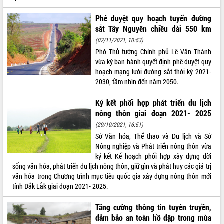
VIDEO
Phê duyệt quy hoạch tuyến đường
sắt Tây Nguyên chiều dài 550 km
Không có file video nào để phát.
(02/11/2021, 10:53)
Phó Thủ tướng Chính phủ Lê Văn Thành
ALBUM ẢNH
vừa ký ban hành quyết định phê duyệt quy
hoạch mạng lưới đường sắt thời kỳ 2021-
2030, tầm nhìn đến năm 2050.
Ký kết phối hợp phát triển du lịch
nông thôn giai đoạn 2021- 2025
(29/10/2021, 16:51)
Sở Văn hóa, Thể thao và Du lịch và Sở
Nông nghiệp và Phát triển nông thôn vừa
LIÊN KẾT WEB
ký kết Kế hoạch phối hợp xây dựng đời
sống văn hóa, phát triển du lịch nông thôn, giữ gìn và phát huy các giá trị
văn hóa trong Chương trình mục tiêu quốc gia xây dựng nông thôn mới
tỉnh Đắk Lắk giai đoạn 2021- 2025.
THỐNG KÊ TRUY CẬP
Tăng cường thông tin tuyên truyền,
đảm bảo an toàn hồ đập trong mùa
Hôm nay:
27211