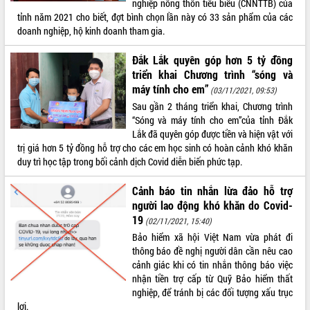
nghiệp nông thôn tiêu biểu (CNNTTB) của
tỉnh năm 2021 cho biết, đợt bình chọn lần này có 33 sản phẩm của các
ĐIỂM TIN VĂN BẢN
doanh nghiệp, hộ kinh doanh tham gia.
QUY HOẠCH - KẾ HOẠCH
Đắk Lắk quyên góp hơn 5 tỷ đồng
triển khai Chương trình “sóng và
máy tính cho em”
(03/11/2021, 09:53)
Sau gần 2 tháng triển khai, Chương trình
“Sóng và máy tính cho em”của tỉnh Đắk
Lắk đã quyên góp được tiền và hiện vật với
trị giá hơn 5 tỷ đồng hỗ trợ cho các em học sinh có hoàn cảnh khó khăn
duy trì học tập trong bối cảnh dịch Covid diễn biến phức tạp.
Cảnh báo tin nhắn lừa đảo hỗ trợ
người lao động khó khăn do Covid-
19
(02/11/2021, 15:40)
Bảo hiểm xã hội Việt Nam vừa phát đi
thông báo đề nghị người dân cần nêu cao
cảnh giác khi có tin nhắn thông báo việc
nhận tiền trợ cấp từ Quỹ Bảo hiểm thất
nghiệp, để tránh bị các đối tượng xấu trục
lợi.