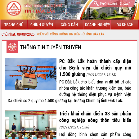
|
Vietnamese
English
TRANG CHỦ
CHÍNH QUYỀN
CÔNG DÂN
DOANH NGHIỆP
DU KHÁCH
Chủ nhật, 09/08/2026
CHÀO MỪNG ĐẾN VỚI CỔNG THÔNG TIN ĐIỆN TỬ TỈNH ĐẮK LẮK
GIỚI THIỆU
THÔNG TIN TUYÊN TRUYỀN
LÃNH ĐẠO UBND TỈNH
PC Đắk Lắk hoàn thành cấp điện
cho Bệnh viện dã chiến quy mô
TIN TỨC SỰ KIỆN
1.500 giường
(04/11/2021, 16:13)
PC Đắk Lắk cho biết, đơn vị đã bố trí các
SỞ, BAN, NGÀNH
nhóm công tác khẩn trương kiểm tra, bảo
dưỡng hệ thống điện phục vụ Bệnh viện
UBND CÁC XÃ, PHƯỜNG
Dã chiến số 2 quy mô 1.500 giường tại Trường Chính trị tỉnh Đắk Lắk.
THÔNG TIN CHỈ ĐẠO ĐIỀU HÀNH
Triển khai chấm điểm 33 sản phẩm
công nghiệp nông thôn tiêu biểu
HỆ THỐNG VĂN BẢN
(04/11/2021, 15:56)
Hội đồng bình chọn sản phẩm công
VĂN BẢN HĐND TỈNH