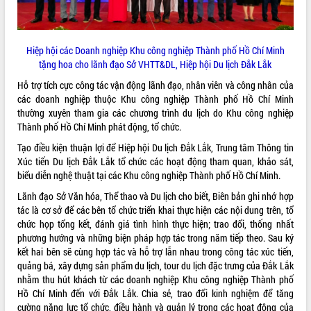
Hiệp hội các Doanh nghiệp Khu công nghiệp Thành phố Hồ Chí Minh
tặng hoa cho lãnh đạo Sở VHTT&DL, Hiệp hội Du lịch Đắk Lắk
Hỗ trợ tích cực công tác vận động lãnh đạo, nhân viên và công nhân của
các doanh nghiệp thuộc Khu công nghiệp Thành phố Hồ Chí Minh
thường xuyên tham gia các chương trình du lịch do Khu công nghiệp
Thành phố Hồ Chí Minh phát động, tổ chức.
Tạo điều kiện thuận lợi để Hiệp hội Du lịch Đắk Lắk, Trung tâm Thông tin
Xúc tiến Du lịch Đắk Lắk tổ chức các hoạt động tham quan, khảo sát,
biểu diễn nghệ thuật tại các Khu công nghiệp Thành phố Hồ Chí Minh.
Lãnh đạo Sở Văn hóa, Thể thao và Du lịch cho biết, Biên bản ghi nhớ hợp
tác là cơ sở để các bên tổ chức triển khai thực hiện các nội dung trên, tổ
chức họp tổng kết, đánh giá tình hình thực hiện; trao đổi, thống nhất
phương hướng và những biện pháp hợp tác trong năm tiếp theo. Sau ký
kết hai bên sẽ cùng hợp tác và hỗ trợ lẫn nhau trong công tác xúc tiến,
quảng bá, xây dựng sản phẩm du lịch, tour du lịch đặc trưng của Đắk Lắk
nhằm thu hút khách từ các doanh nghiệp Khu công nghiệp Thành phố
Hồ Chí Minh đến với Đắk Lắk. Chia sẻ, trao đổi kinh nghiệm để tăng
cường năng lực tổ chức, điều hành và quản lý trong các hoạt động của