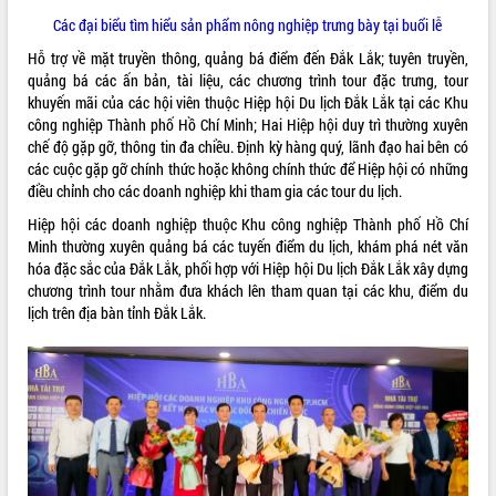
Tất cả:
65994840
Các đại biểu tìm hiểu sản phẩm nông nghiệp trưng bày tại buổi lễ
Hỗ trợ về mặt truyền thông, quảng bá điểm đến Đắk Lắk; tuyên truyền,
quảng bá các ấn bản, tài liệu, các chương trình tour đặc trưng, tour
khuyến mãi của các hội viên thuộc Hiệp hội Du lịch Đắk Lắk tại các Khu
công nghiệp Thành phố Hồ Chí Minh; Hai Hiệp hội duy trì thường xuyên
chế độ gặp gỡ, thông tin đa chiều. Định kỳ hàng quý, lãnh đạo hai bên có
các cuộc gặp gỡ chính thức hoặc không chính thức để Hiệp hội có những
điều chỉnh cho các doanh nghiệp khi tham gia các tour du lịch.
Hiệp hội các doanh nghiệp thuộc Khu công nghiệp Thành phố Hồ Chí
Minh thường xuyên quảng bá các tuyến điểm du lịch, khám phá nét văn
hóa đặc sắc của Đắk Lắk, phối hợp với Hiệp hội Du lịch Đắk Lắk xây dựng
chương trình tour nhằm đưa khách lên tham quan tại các khu, điểm du
lịch trên địa bàn tỉnh Đắk Lắk.