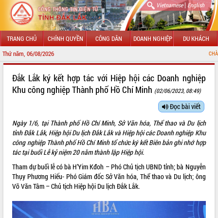
|
Vietnamese
English
TRANG CHỦ
CHÍNH QUYỀN
CÔNG DÂN
DOANH NGHIỆP
DU KHÁCH
Thứ năm, 06/08/2026
CHÀO MỪNG ĐẾN VỚI 
GIỚI THIỆU
Đắk Lắk ký kết hợp tác với Hiệp hội các Doanh nghiệp
Khu công nghiệp Thành phố Hồ Chí Minh
(02/06/2023, 08:49)
LÃNH ĐẠO UBND TỈNH
Đọc bài viết
TIN TỨC SỰ KIỆN
Ngày 1/6, tại Thành phố Hồ Chí Minh, Sở Văn hóa, Thể thao và Du lịch
SỞ, BAN, NGÀNH
tỉnh Đắk Lắk, Hiệp hội Du lịch Đắk Lắk và Hiệp hội các Doanh nghiệp Khu
công nghiệp Thành phố Hồ Chí Minh tổ chức ký kết Biên bản ghi nhớ hợp
UBND CÁC XÃ, PHƯỜNG
tác tại buổi Lễ kỷ niệm 20 năm thành lập Hiệp hội.
Tham dự buổi lễ có bà H’Yim Kđoh – Phó Chủ tịch UBND tỉnh; bà Nguyễn
THÔNG TIN CHỈ ĐẠO ĐIỀU HÀNH
Thụy Phương Hiếu- Phó Giám đốc Sở Văn hóa, Thể thao và Du lịch; ông
Võ Văn Tâm – Chủ tịch Hiệp hội Du lịch Đắk Lắk.
HỆ THỐNG VĂN BẢN
VĂN BẢN HĐND TỈNH