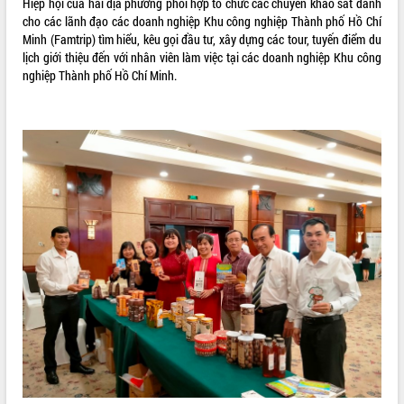
Hiệp hội của hai địa phương phối hợp tổ chức các chuyến khảo sát dành
cho các lãnh đạo các doanh nghiệp Khu công nghiệp Thành phố Hồ Chí
VIDEO
Minh (Famtrip) tìm hiểu, kêu gọi đầu tư, xây dựng các tour, tuyến điểm du
Không có file video nào để phát.
lịch giới thiệu đến với nhân viên làm việc tại các doanh nghiệp Khu công
nghiệp Thành phố Hồ Chí Minh.
ALBUM ẢNH
LIÊN KẾT WEB
THỐNG KÊ TRUY CẬP
Hôm nay:
18698