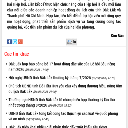
hai Hiệp hội. Liên kết để thực hiện chức năng của Hiệp hội là đầu mối làm
cầu nối giữa các doanh nghiệp hoạt động du lịch của tỉnh Đắk Lắk và
Thành phố Hồ Chí Minh. Hợp tác, liên kết để hỗ trợ hội viên mở rộng quy
mô hoạt động, phát triển sản phẩm, dịch vụ và tăng cường công tác
quảng bá, xúc tiến sản phẩm du lịch của hai địa phương.
Kim Bảo
In
Các tin khác
Đắk Lắk họp báo công bố 17 hoạt động đặc sắc của Lễ hội Sầu riêng
năm 2026
(05/08/2026, 17:30)
Hội nghị UBND tỉnh Đắk Lắk thường kỳ tháng 7/2026
(05/08/2026, 17:18)
Chủ tịch UBND tỉnh Đỗ Hữu Huy yêu cầu xây dựng thương hiệu, nâng tầm
du lịch Đắk Lắk
(04/08/2026, 21:00)
Thường trực HĐND tỉnh Đắk Lắk tổ chức phiên họp thường kỳ lần thứ
nhất trong tháng 8/2026
(04/08/2026, 18:22)
UBND tỉnh Đắk Lắk tổng kết công tác thực hiện các luật về quốc phòng
và an ninh
(04/08/2026, 17:46)
Đắk Lắk triển khai nhiều giải pháp thúc đẩy xuất khẩu sầu riêng