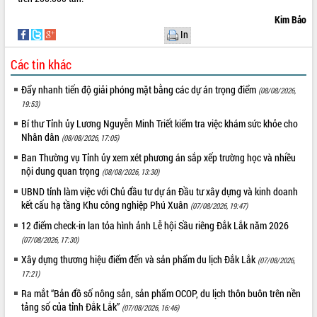
Tất cả:
66099945
Kim Bảo
In
Các tin khác
Đẩy nhanh tiến độ giải phóng mặt bằng các dự án trọng điểm
(08/08/2026,
19:53)
Bí thư Tỉnh ủy Lương Nguyễn Minh Triết kiểm tra việc khám sức khỏe cho
Nhân dân
(08/08/2026, 17:05)
Ban Thường vụ Tỉnh ủy xem xét phương án sắp xếp trường học và nhiều
nội dung quan trọng
(08/08/2026, 13:30)
UBND tỉnh làm việc với Chủ đầu tư dự án Đầu tư xây dựng và kinh doanh
kết cấu hạ tầng Khu công nghiệp Phú Xuân
(07/08/2026, 19:47)
12 điểm check-in lan tỏa hình ảnh Lễ hội Sầu riêng Đắk Lắk năm 2026
(07/08/2026, 17:30)
Xây dựng thương hiệu điểm đến và sản phẩm du lịch Đắk Lắk
(07/08/2026,
17:21)
Ra mắt “Bản đồ số nông sản, sản phẩm OCOP, du lịch thôn buôn trên nền
tảng số của tỉnh Đắk Lắk”
(07/08/2026, 16:46)