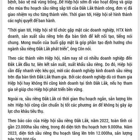
bệnh, bảo vệ mã vùng trồng…Để Hiệp hội sớm đi vào hoạt động và giúp
cho mùa thu hoạch sầu riêng sắp tới của Đắk Lắk thành công, đơn vị đã
VIDEO
giao nhiệm vụ cho từng thành viên. Thời gian tới, Hiệp hội sẽ hình thành
Không có file video nào để phát.
các nghị quyết để ban hành.
“Thời gian tới, Hiệp hội sẽ tổ chức gặp mặt các doanh nghiệp, HTX kinh
ALBUM ẢNH
doanh, sản xuất sầu riêng trên địa bàn tỉnh để kết nối tạo, tiếng nói
chung. Mong muốn của buổi gặp mặt là góp phần tạo định hướng cho
ngành sầu riêng Đắk Lắk phát triển”, ông Côn nói.
Theo các thành viên Hiệp hội, năm nay sẽ có nhiều doanh nghiệp đến
Đắk Lắk đầu tư, liên kết sản xuất, xuất khẩu sầu riêng. Do đó, Hiệp hội
cần đẩy nhanh việc kêu gọi, mời các doanh nghiệp kinh doanh sầu riêng
trên địa bàn tỉnh Đắk Lắk tham gia. Bởi các doanh nghiệp dù có tham gia
Hiệp hội hay không thì cũng kinh doanh tại tỉnh Đắk Lắk, nếu họ tham
gia sẽ giúp cho Hiệp hội phát triển bền vững.
LIÊN KẾT WEB
Ngoài ra, sầu riêng Đắk Lắk có thời gian thu hoạch ngắn, sản lượng lớn
nên Hiệp hội cũng cần chuẩn bị tốt các phương án để không bị gây áp
lực cho khâu tiêu thụ.
Theo báo cáo của Hiệp hội sầu riêng Đắk Lắk, năm 2022, toàn tỉnh có
THỐNG KÊ TRUY CẬP
gần 23.000ha sầu riêng, trong đó diện tích thu hoạch hơn 9.000ha. Năm
2023, diện tích sầu riêng thu hoạch tăng lên trên 12.000ha, sản lượng
Hôm nay:
14277
trên 200.000 tấn.