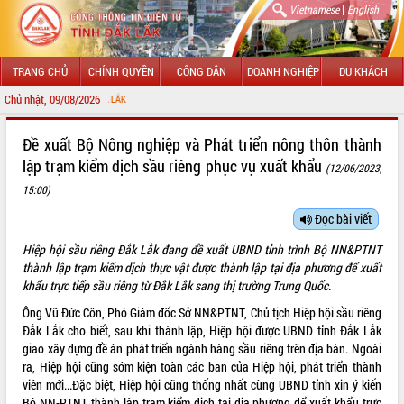
|
Vietnamese
English
TRANG CHỦ
CHÍNH QUYỀN
CÔNG DÂN
DOANH NGHIỆP
DU KHÁCH
Chủ nhật, 09/08/2026
CHÀO MỪNG Đ
GIỚI THIỆU
Đề xuất Bộ Nông nghiệp và Phát triển nông thôn thành
lập trạm kiểm dịch sầu riêng phục vụ xuất khẩu
(12/06/2023,
LÃNH ĐẠO UBND TỈNH
15:00)
TIN TỨC SỰ KIỆN
Đọc bài viết
SỞ, BAN, NGÀNH
Hiệp hội sầu riêng Đắk Lắk đang đề xuất UBND tỉnh trình Bộ NN&PTNT
thành lập trạm kiểm dịch thực vật được thành lập tại địa phương để xuất
UBND CÁC XÃ, PHƯỜNG
khẩu trực tiếp sầu riêng từ Đắk Lắk sang thị trường Trung Quốc.
Ông Vũ Đức Côn, Phó Giám đốc Sở NN&PTNT, Chủ tịch Hiệp hội sầu riêng
THÔNG TIN CHỈ ĐẠO ĐIỀU HÀNH
Đắk Lắk cho biết, sau khi thành lập, Hiệp hội được UBND tỉnh Đắk Lắk
giao xây dựng đề án phát triển ngành hàng sầu riêng trên địa bàn. Ngoài
HỆ THỐNG VĂN BẢN
ra, Hiệp hội cũng sớm kiện toàn các ban của Hiệp hội, phát triển thành
viên mới...Đặc biệt, Hiệp hội cũng thống nhất cùng UBND tỉnh xin ý kiến
VĂN BẢN HĐND TỈNH
Bộ NN-PTNT thành lập trạm kiểm dịch tại địa phương để xuất khẩu trực