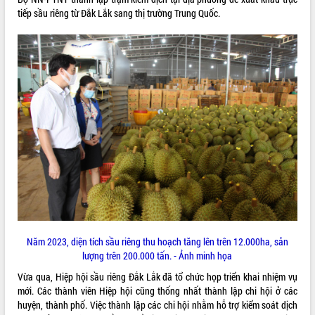
tiếp sầu riêng từ Đắk Lắk sang thị trường Trung Quốc.
ĐIỂM TIN VĂN BẢN
QUY HOẠCH - KẾ HOẠCH
Năm 2023, diện tích sầu riêng thu hoạch tăng lên trên 12.000ha, sản
lượng trên 200.00
0 t
ấn. - Ảnh minh họa
Vừa qua, Hiệp hội sầu riêng Đắk Lắk đã tổ chức họp triển khai nhiệm vụ
mới. Các thành viên Hiệp hội cũng thống nhất thành lập chi hội ở các
huyện, thành phố. Việc thành lập các chi hội nhằm hỗ trợ kiểm soát dịch