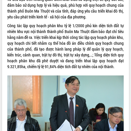
đảm bảo sử dụng hợp lý và hiệu quả, phù hợp với quy hoạch chung của
VIDEO
thành phố Buôn Ma Thuột và của tỉnh, đáp ứng yêu cầu triển khai đô thị,
yêu cầu phát triển kinh tế - xã hội của địa phương.
Không có file video nào để phát.
Công tác lập quy hoạch phân khu tỷ lệ 1/2000 phủ kín diện tích đất tự
ALBUM ẢNH
nhiên khu vực nội thành thành phố Buôn Ma Thuột đảm bảo đạt chỉ tiêu
hằng năm đề ra. Việc triển khai kịp thời công tác lập quy hoạch phân khu,
quy hoạch chi tiết nhằm cụ thể hóa đồ án điều chỉnh quy hoạch chung
của thành phố, đã tạo được hành lang pháp lý để quản lý quy hoạch,
kiến trúc, cảnh quan, trật tự đô thị, trật tự xây dựng,…; Tổng diện tích quy
hoạch phân khu đã phê duyệt và đang triển khai lập quy hoạch đạt
9.321,85ha, chiếm tỷ lệ 91,84% diện tích đất tự nhiên của nội thành.
LIÊN KẾT WEB
THỐNG KÊ TRUY CẬP
Hôm nay:
17173