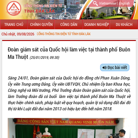
|
Vietnamese
English
TRANG CHỦ
CHÍNH QUYỀN
CÔNG DÂN
DOANH NGHIỆP
DU KHÁCH
Chủ nhật, 09/08/2026
 ĐẾN VỚI CỔNG THÔNG TIN ĐIỆN TỬ TỈNH ĐẮK LẮK
GIỚI THIỆU
Đoàn giám sát của Quốc hội làm việc tại thành phố Buôn
Ma Thuột
(25/01/2019, 09:30)
LÃNH ĐẠO UBND TỈNH
Đọc bài viết
TIN TỨC SỰ KIỆN
Sáng 24/01, Đoàn giám sát của Quốc hội do đồng chí Phan Xuân Dũng,
SỞ, BAN, NGÀNH
Ủy viên Trung ương Đảng, Ủy viên UBTVQH, Chủ nhiệm Ủy ban Khoa học,
Công nghệ và Môi trường, Phó Trưởng đoàn Đoàn giám sát của Quốc hội,
UBND CÁC XÃ, PHƯỜNG
làm Trưởng đoàn đã có buổi làm việc tại thành phố Buôn Ma Thuột về
thực hiện chính sách, pháp luật về quy hoạch, quản lý sử dụng đất đai đô
thị từ khi Luật đất đai năm 2013 có hiệu lực đến hết năm 2018.
THÔNG TIN CHỈ ĐẠO ĐIỀU HÀNH
HỆ THỐNG VĂN BẢN
VĂN BẢN HĐND TỈNH