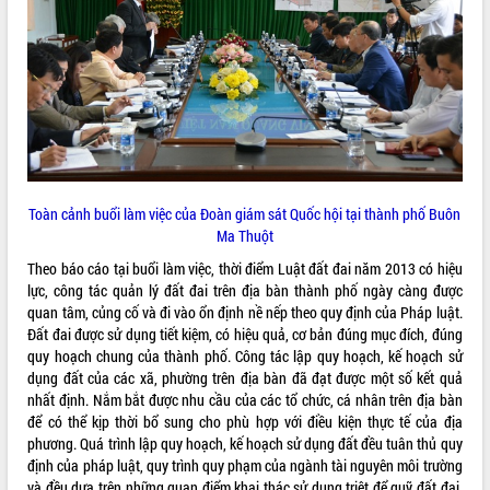
ĐIỂM TIN VĂN BẢN
QUY HOẠCH - KẾ HOẠCH
Toàn cảnh buổi làm việc của Đoàn giám sát Quốc hội tại thành phố Buôn
Ma Thuột
Theo báo cáo tại buổi làm việc, thời điểm Luật đất đai năm 2013 có hiệu
lực, công tác quản lý đất đai trên địa bàn thành phố ngày càng được
quan tâm, củng cố và đi vào ổn định nề nếp theo quy định của Pháp luật.
Đất đai được sử dụng tiết kiệm, có hiệu quả, cơ bản đúng mục đích, đúng
quy hoạch chung của thành phố. Công tác lập quy hoạch, kế hoạch sử
dụng đất của các xã, phường trên địa bàn đã đạt được một số kết quả
nhất định. Nắm bắt được nhu cầu của các tổ chức, cá nhân trên địa bàn
để có thể kịp thời bổ sung cho phù hợp với điều kiện thực tế của địa
phương. Quá trình lập quy hoạch, kế hoạch sử dụng đất đều tuân thủ quy
định của pháp luật, quy trình quy phạm của ngành tài nguyên môi trường
và đều dựa trên những quan điểm khai thác sử dụng triệt để quỹ đất đai,