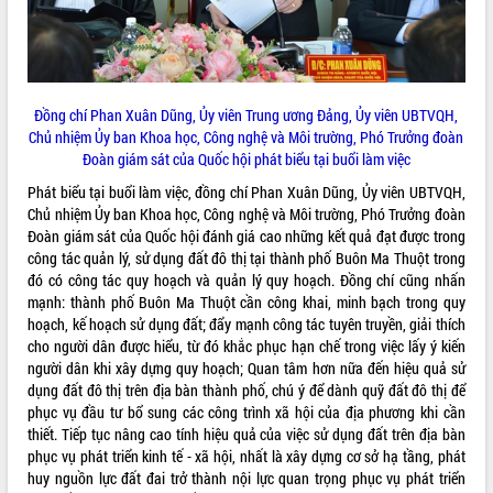
Tất cả:
66102841
Đồng chí Phan Xuân Dũng, Ủy viên Trung ương Đảng, Ủy viên UBTVQH,
Chủ nhiệm Ủy ban Khoa học, Công nghệ và Môi trường, Phó Trưởng đoàn
Đoàn giám sát của Quốc hội phát biểu tại buổi làm việc
Phát biểu tại buổi làm việc, đồng chí Phan Xuân Dũng, Ủy viên UBTVQH,
Chủ nhiệm Ủy ban Khoa học, Công nghệ và Môi trường, Phó Trưởng đoàn
Đoàn giám sát của Quốc hội đánh giá cao những kết quả đạt được trong
công tác quản lý, sử dụng đất đô thị tại thành phố Buôn Ma Thuột trong
đó có công tác quy hoạch và quản lý quy hoạch. Đồng chí cũng nhấn
mạnh: thành phố Buôn Ma Thuột cần công khai, minh bạch trong quy
hoạch, kế hoạch sử dụng đất; đẩy mạnh công tác tuyên truyền, giải thích
cho người dân được hiểu, từ đó khắc phục hạn chế trong việc lấy ý kiến
người dân khi xây dựng quy hoạch; Quan tâm hơn nữa đến hiệu quả sử
dụng đất đô thị trên địa bàn thành phố, chú ý để dành quỹ đất đô thị để
phục vụ đầu tư bổ sung các công trình xã hội của địa phương khi cần
thiết. Tiếp tục nâng cao tính hiệu quả của việc sử dụng đất trên địa bàn
phục vụ phát triển kinh tế - xã hội, nhất là xây dựng cơ sở hạ tầng, phát
huy nguồn lực đất đai trở thành nội lực quan trọng phục vụ phát triển