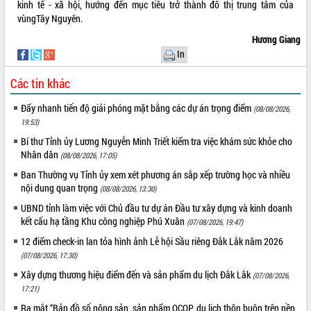
kinh tế - xã hội, hướng đến mục tiêu trở thành đô thị trung tâm của
vùngTây Nguyên.
Hương Giang
In
Các tin khác
Đẩy nhanh tiến độ giải phóng mặt bằng các dự án trọng điểm
(08/08/2026,
19:53)
Bí thư Tỉnh ủy Lương Nguyễn Minh Triết kiểm tra việc khám sức khỏe cho
Nhân dân
(08/08/2026, 17:05)
Ban Thường vụ Tỉnh ủy xem xét phương án sắp xếp trường học và nhiều
nội dung quan trọng
(08/08/2026, 13:30)
UBND tỉnh làm việc với Chủ đầu tư dự án Đầu tư xây dựng và kinh doanh
kết cấu hạ tầng Khu công nghiệp Phú Xuân
(07/08/2026, 19:47)
12 điểm check-in lan tỏa hình ảnh Lễ hội Sầu riêng Đắk Lắk năm 2026
(07/08/2026, 17:30)
Xây dựng thương hiệu điểm đến và sản phẩm du lịch Đắk Lắk
(07/08/2026,
17:21)
Ra mắt “Bản đồ số nông sản, sản phẩm OCOP, du lịch thôn buôn trên nền