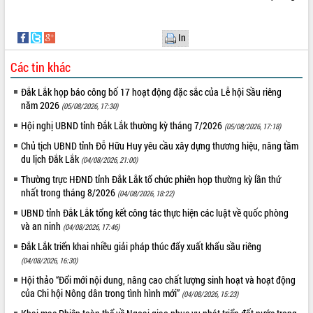
Tất cả:
65984525
In
Các tin khác
Đắk Lắk họp báo công bố 17 hoạt động đặc sắc của Lễ hội Sầu riêng
năm 2026
(05/08/2026, 17:30)
Hội nghị UBND tỉnh Đắk Lắk thường kỳ tháng 7/2026
(05/08/2026, 17:18)
Chủ tịch UBND tỉnh Đỗ Hữu Huy yêu cầu xây dựng thương hiệu, nâng tầm
du lịch Đắk Lắk
(04/08/2026, 21:00)
Thường trực HĐND tỉnh Đắk Lắk tổ chức phiên họp thường kỳ lần thứ
nhất trong tháng 8/2026
(04/08/2026, 18:22)
UBND tỉnh Đắk Lắk tổng kết công tác thực hiện các luật về quốc phòng
và an ninh
(04/08/2026, 17:46)
Đắk Lắk triển khai nhiều giải pháp thúc đẩy xuất khẩu sầu riêng
(04/08/2026, 16:30)
Hội thảo “Đổi mới nội dung, nâng cao chất lượng sinh hoạt và hoạt động
của Chi hội Nông dân trong tình hình mới”
(04/08/2026, 15:23)