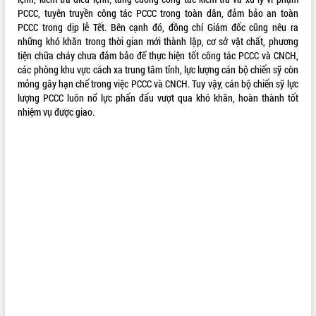
PCCC, tuyên truyền công tác PCCC trong toàn dân, đảm bảo an toàn
ĐIỂM TIN VĂN BẢN
PCCC trong dịp lễ Tết. Bên cạnh đó, đồng chí Giám đốc cũng nêu ra
những khó khăn trong thời gian mới thành lập, cơ sở vật chất, phương
QUY HOẠCH - KẾ HOẠCH
tiện chữa cháy chưa đảm bảo để thực hiện tốt công tác PCCC và CNCH,
các phòng khu vực cách xa trung tâm tỉnh, lực lượng cán bộ chiến sỹ còn
mỏng gây hạn chế trong việc PCCC và CNCH. Tuy vậy, cán bộ chiến sỹ lực
lượng PCCC luôn nổ lực phấn đấu vượt qua khó khăn, hoàn thành tốt
nhiệm vụ được giao.