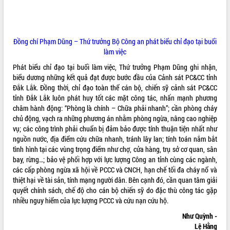
VIDEO
Không có file video nào để phát.
Đồng chí Phạm Dũng – Thứ trưởng Bộ Công an phát biểu chỉ đạo tại buổi
làm việc
ALBUM ẢNH
Phát biểu chỉ đạo tại buổi làm việc, Thứ trưởng Phạm Dũng ghi nhận,
biểu dương những kết quả đạt được bước đầu của Cảnh sát PC&CC tỉnh
Đắk Lắk. Đồng thời, chỉ đạo toàn thể cán bộ, chiến sỹ cảnh sát PC&CC
tỉnh Đắk Lắk luôn phát huy tốt các mặt công tác, nhấn mạnh phương
châm hành động: “Phòng là chính – Chữa phải nhanh”; cần phòng cháy
chủ động, vạch ra những phương án nhằm phòng ngừa, nâng cao nghiệp
vụ; các công trình phải chuẩn bị đảm bảo được tính thuận tiện nhất như
nguồn nước, địa điểm cứu chữa nhanh, tránh lây lan; tính toán nắm bắt
tình hình tại các vùng trọng điểm như chợ, cửa hàng, trụ sở cơ quan, sân
LIÊN KẾT WEB
bay, rừng…; bảo vệ phối hợp với lực lượng Công an tỉnh cùng các ngành,
các cấp phòng ngừa xã hội về PCCC và CNCH, hạn chế tối đa cháy nổ và
thiệt hại về tài sản, tính mạng người dân. Bên cạnh đó, cần quan tâm giải
quyết chính sách, chế độ cho cán bộ chiến sỹ do đặc thù công tác gặp
nhiều nguy hiểm của lực lượng PCCC và cứu nạn cứu hộ.
THỐNG KÊ TRUY CẬP
Như Quỳnh -
Hôm nay:
8383
Lệ Hằng