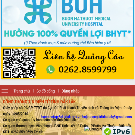
Toggle
Trang chủ
Sơ đồ cổng
Đăng nhập
navigation
CỔNG THÔNG TIN ĐIỆN TỬ TỈNH ĐẮK LẮK
Giấy phép số 99/GP-TTĐT do Cục QL Phát thanh Truyền hình và Thông tin Điện tử cấp
ngày 14/05/2010
banbientap@daklak.gov.vn hoặc congttdtdaklak@gmail.com
Cơ quan chủ quản: Ủy ban nhân dân tỉnh Đắk Lắk
Cơ quan thường trực: Văn phòng UBND tỉnh - 09 Lê Duẩn - P.Buôn Ma Thuột - Đắk Lắk.
SĐT:
0262.859.9699
Email: