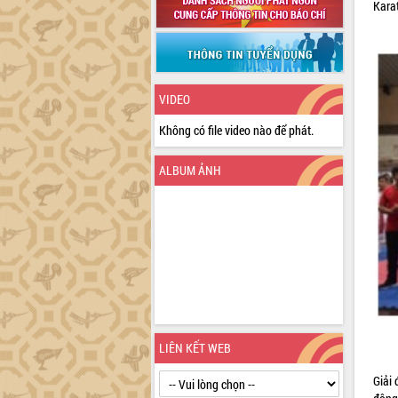
Karat
VIDEO
Không có file video nào để phát.
ALBUM ẢNH
LIÊN KẾT WEB
Giải