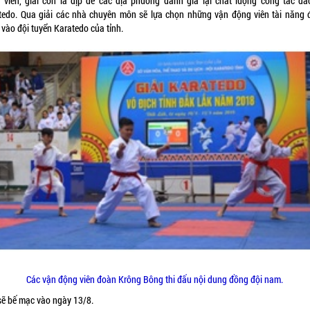
 viên, giải còn là dịp để các địa phương đánh giá lại chất lượng công tác đà
tedo. Qua giải các nhà chuyên môn sẽ lựa chọn những vận động viên tài năng 
 vào đội tuyển Karatedo của tỉnh.
Các vận động viên đoàn Krông Bông thi đấu nội dung đồng đội nam.
 sẽ bế mạc vào ngày 13/8.