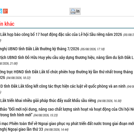
In
in khác
 Lắk họp báo công bố 17 hoạt động đặc sắc của Lễ hội Sầu riêng năm 2026
(05/08/2
)
 nghị UBND tỉnh Đắk Lắk thường kỳ tháng 7/2026
(05/08/2026, 17:18)
 tịch UBND tỉnh Đỗ Hữu Huy yêu cầu xây dựng thương hiệu, nâng tầm du lịch Đắk 
8/2026, 21:00)
ng trực HĐND tỉnh Đắk Lắk tổ chức phiên họp thường kỳ lần thứ nhất trong tháng
026
(04/08/2026, 18:22)
 tỉnh Đắk Lắk tổng kết công tác thực hiện các luật về quốc phòng và an ninh
(04/0
)
Lắk triển khai nhiều giải pháp thúc đẩy xuất khẩu sầu riêng
(04/08/2026, 16:30)
thảo “Đổi mới nội dung, nâng cao chất lượng sinh hoạt và hoạt động của Chi hội 
trong tình hình mới”
(04/08/2026, 15:23)
 mạc Phiên toàn thể về Ngoại giao phục vụ phát triển đất nước trong giai đoạn mới
nghị Ngoại giao lần thứ 33
(04/08/2026, 14:44)