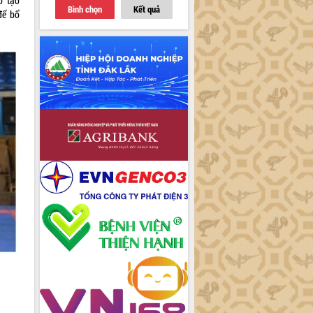
o tạo
Bình chọn
Kết quả
để bổ