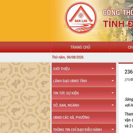
TRANG CHỦ
CH
Thứ năm, 06/08/2026
GIỚI THIỆU
236
(11/0
LÃNH ĐẠO UBND TỈNH
TIN TỨC SỰ KIỆN
Sáng
với H
SỞ, BAN, NGÀNH
Tham
UBND CÁC XÃ, PHƯỜNG
vận 
và 2
THÔNG TIN CHỈ ĐẠO ĐIỀU HÀNH