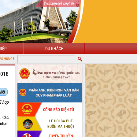
|
Vietnamese
English
IỆP
DU KHÁCH
ỔNG THÔNG TIN ĐIỆN TỬ TỈNH ĐẮK LẮK
2018
viết
i hợp
. Các
 nhân