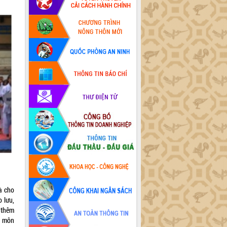
à cho
o lưu,
 thêm
à môn