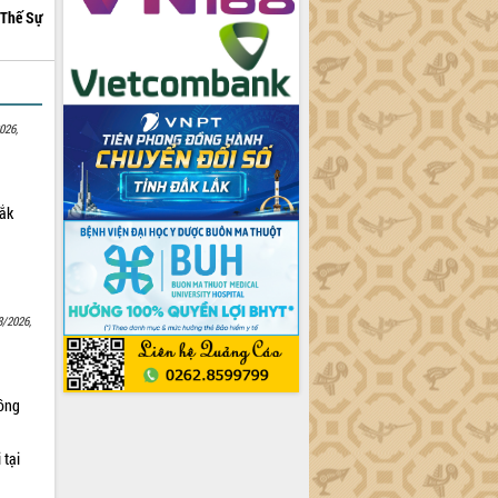
Thế Sự
026,
Lắk
8/2026,
Nông
 tại