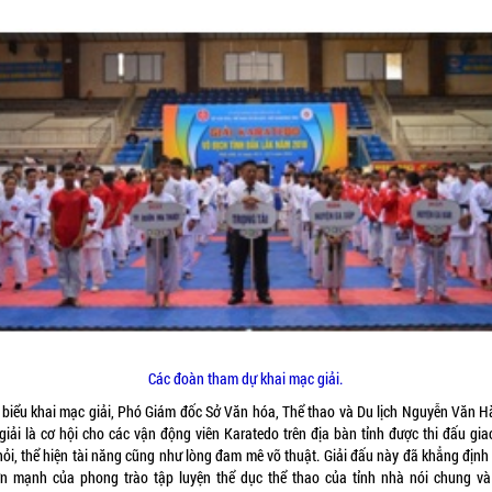
Các đoàn tham dự khai mạc giải.
 biểu khai mạc giải, Phó Giám đốc Sở Văn hóa, Thể thao và Du lịch Nguyễn Văn H
 giải là cơ hội cho các vận động viên Karatedo trên địa bàn tỉnh được thi đấu gia
hỏi, thể hiện tài năng cũng như lòng đam mê võ thuật. Giải đấu này đã khẳng định
ớn mạnh của phong trào tập luyện thể dục thể thao của tỉnh nhà nói chung v