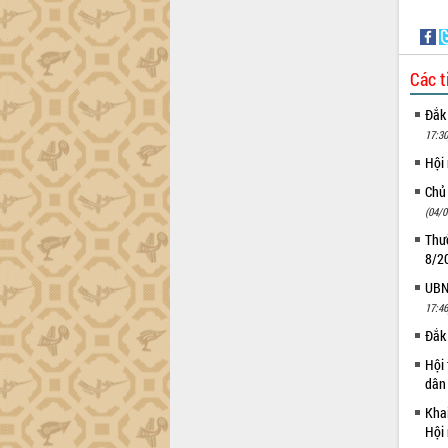
Các t
Đắk
17:30
Hội
Chủ
(04/0
Thườ
8/2
UBND
17:46
Đắk 
Hội 
dân 
Khai
Hội 