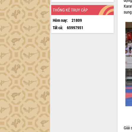
động
Kara
THỐNG KÊ TRUY CẬP
sung
Hôm nay:
21809
Tất cả:
65997951
Giải