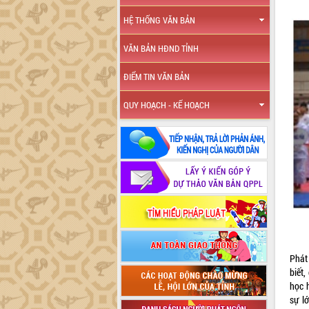
HỆ THỐNG VĂN BẢN
VĂN BẢN HĐND TỈNH
ĐIỂM TIN VĂN BẢN
QUY HOẠCH - KẾ HOẠCH
Phát
biết,
học 
sự l