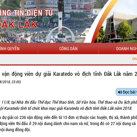
ÍNH QUYỀN
CÔNG DÂN
DOANH NGH
CHÀO MỪNG ĐẾN VỚI C
 vận động viên dự giải Karatedo vô địch tỉnh Đắk Lắk năm 
8/2018, 23:05)
Đọc bài 
 11/8, tại Nhà thi đấu Thể dục Thể thao tỉnh, Sở Văn hóa, Thể thao và Du lịch phố
ội Karatedo tỉnh tổ chức khai mạc giải Karatedo vô địch tỉnh Đắk Lắk năm 2018.
 dự giải có 236 vận động viên đến từ 15 đơn vị thuộc các huyện, thị xã, thành phố
động viên thi đấu ở 29 nội dung dành cho nam và nữ, trong đó có 27 nội dung cá
 nội dung đồng đội.