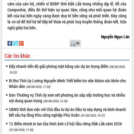
cảm của cán bộ, chiến sĩ BĐBP tỉnh Đắk Lắk trong những dịp lễ, tết của
Tất cả:
66112614
Campuchia, điều đó thể hiện sự quan tâm, cũng như mối quan hệ đoàn
kết của hai bên ngày càng được duy trì bền vững và phát triển. Đây cũng
là cơ sở để thế hệ kế tiếp kế thừa và phát huy truyền thống đoàn kết, hữu
nghị giữa hai bên.
Nguyễn Ngọc Lân
In
Các tin khác
Đẩy nhanh tiến độ giải phóng mặt bằng các dự án trọng điểm
(08/08/2026,
19:53)
Bí thư Tỉnh ủy Lương Nguyễn Minh Triết kiểm tra việc khám sức khỏe cho
Nhân dân
(08/08/2026, 17:05)
Ban Thường vụ Tỉnh ủy xem xét phương án sắp xếp trường học và nhiều
nội dung quan trọng
(08/08/2026, 13:30)
UBND tỉnh làm việc với Chủ đầu tư dự án Đầu tư xây dựng và kinh doanh
kết cấu hạ tầng Khu công nghiệp Phú Xuân
(07/08/2026, 19:47)
12 điểm check-in lan tỏa hình ảnh Lễ hội Sầu riêng Đắk Lắk năm 2026
(07/08/2026, 17:30)