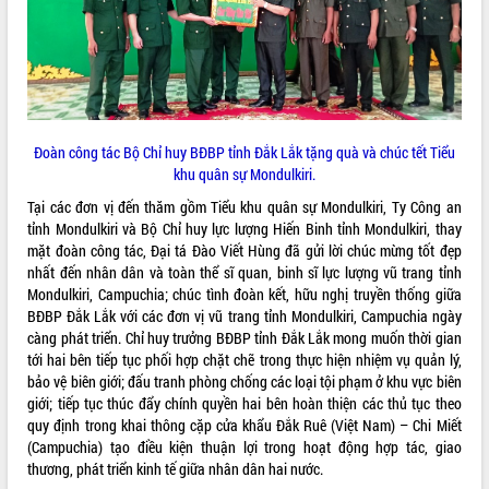
ĐIỂM TIN VĂN BẢN
QUY HOẠCH - KẾ HOẠCH
Đoàn công tác Bộ Chỉ huy BĐBP tỉnh Đắk Lắk tặng quà và chúc tết Tiểu
khu quân sự Mondulkiri.
Tại các đơn vị đến thăm gồm Tiểu khu quân sự Mondulkiri, Ty Công an
tỉnh Mondulkiri và Bộ Chỉ huy lực lượng Hiến Binh tỉnh Mondulkiri, thay
mặt đoàn công tác, Đại tá Đào Viết Hùng đã gửi lời chúc mừng tốt đẹp
nhất đến nhân dân và toàn thể sĩ quan, binh sĩ lực lượng vũ trang tỉnh
Mondulkiri, Campuchia; chúc tình đoàn kết, hữu nghị truyền thống giữa
BĐBP Đắk Lắk với các đơn vị vũ trang tỉnh Mondulkiri, Campuchia ngày
càng phát triển. Chỉ huy trưởng BĐBP tỉnh Đắk Lắk mong muốn thời gian
tới hai bên tiếp tục phối hợp chặt chẽ trong thực hiện nhiệm vụ quản lý,
bảo vệ biên giới; đấu tranh phòng chống các loại tội phạm ở khu vực biên
giới; tiếp tục thúc đẩy chính quyền hai bên hoàn thiện các thủ tục theo
quy định trong khai thông cặp cửa khẩu Đắk Ruê (Việt Nam) – Chi Miết
(Campuchia) tạo điều kiện thuận lợi trong hoạt động hợp tác, giao
thương, phát triển kinh tế giữa nhân dân hai nước.