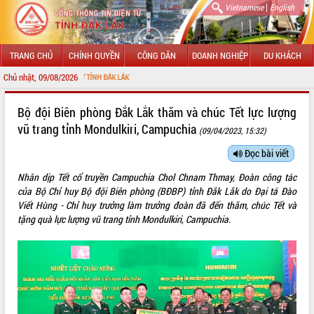
|
Vietnamese
English
TRANG CHỦ
CHÍNH QUYỀN
CÔNG DÂN
DOANH NGHIỆP
DU KHÁCH
Chủ nhật, 09/08/2026
CH
GIỚI THIỆU
Bộ đội Biên phòng Đắk Lắk thăm và chúc Tết lực lượng
vũ trang tỉnh Mondulkiri, Campuchia
(09/04/2023, 15:32)
LÃNH ĐẠO UBND TỈNH
Đọc bài viết
TIN TỨC SỰ KIỆN
Nhân dịp Tết cổ truyền Campuchia Chol Chnam Thmay, Đoàn công tác
SỞ, BAN, NGÀNH
của Bộ Chỉ huy Bộ đội Biên phòng (BĐBP) tỉnh Đắk Lắk do Đại tá Đào
Viết Hùng - Chỉ huy trưởng làm trưởng đoàn đã đến thăm, chúc Tết và
UBND CÁC XÃ, PHƯỜNG
tặng quà lực lượng vũ trang tỉnh Mondulkiri, Campuchia.
THÔNG TIN CHỈ ĐẠO ĐIỀU HÀNH
HỆ THỐNG VĂN BẢN
VĂN BẢN HĐND TỈNH