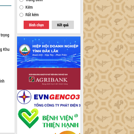
Kém
Rất kém
Bình chọn
Kết quả
 trọng
ng Khu
ỉnh