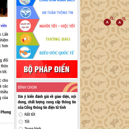
 viên
k Lắk
nhiệm
t hơn
ng đối
 thôn
 tới.
c cho
là các
BÌNH CHỌN
nhiều
Xin ý kiến đánh giá về giao diện, nội
g của
dung, chất lượng cung cấp thông tin
của Cổng thông tin điện tử tỉnh
 Phong
Rất tốt
Tốt
Trung bình