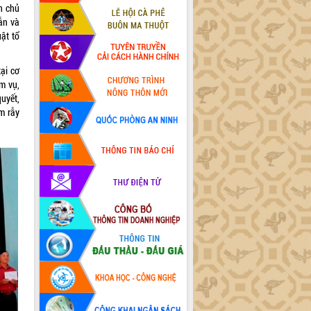
n chủ
ẫn và
ật tổ
ại cơ
m vụ,
uyết,
àm rẫy