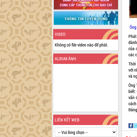
Ông 
VIDEO
Phát
đánh
Không có file video nào để phát.
của 
các 
ALBUM ẢNH
Thời 
với 
và n
Ông 
biết:
vấn 
cách
Đả
LIÊN KẾT WEB