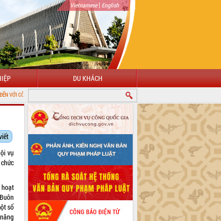
|
Vietnamese
English
IỆP
DU KHÁCH
HÔNG TIN ĐIỆN TỬ TỈNH ĐẮK LẮK
viết
ội vụ
 chức
 hoạt
 Buôn
ột số
 năng