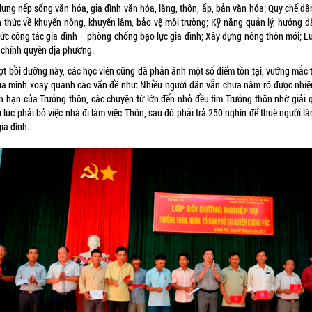
dựng nếp sống văn hóa, gia đình văn hóa, làng, thôn, ấp, bản văn hóa; Quy chế dâ
ến thức về khuyến nông, khuyến lâm, bảo vệ môi trường; Kỹ năng quản lý, hướng d
hức công tác gia đình – phòng chống bạo lực gia đình; Xây dựng nông thôn mới; Lu
 chính quyền địa phương.
đợt bồi dưỡng này, các học viên cũng đã phản ánh một số điểm tồn tại, vướng mắc t
ủa mình xoay quanh các vấn đề như: Nhiều người dân vẫn chưa nắm rõ được nhiệ
n hạn của Trưởng thôn, các chuyện từ lớn đến nhỏ đều tìm Trưởng thôn nhờ giải q
 lúc phải bỏ việc nhà đi làm việc Thôn, sau đó phải trả 250 nghìn để thuê người l
ia đình.