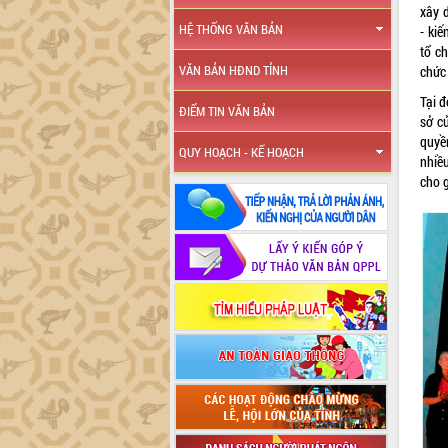
xây 
HỆ THỐNG VĂN BẢN
- ki
tổ c
VĂN BẢN HĐND TỈNH
chức
Tại 
ĐIỂM TIN VĂN BẢN
sở c
quyề
QUY HOẠCH - KẾ HOẠCH
nhiều
cho g