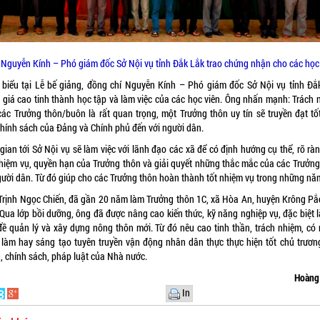
Nguyễn Kính – Phó giám đốc Sở Nội vụ tỉnh Đắk Lắk trao chứng nhận cho các học
 biểu tại Lễ bế giảng, đồng chí Nguyễn Kính – Phó giám đốc Sở Nội vụ tỉnh Đắ
 giá cao tinh thành học tập và làm việc của các học viên. Ông nhấn mạnh: Trách 
các Trưởng thôn/buôn là rất quan trọng, một Trưởng thôn uy tín sẽ truyền đạt tố
chính sách của Đảng và Chính phủ đến với người dân.
gian tới Sở Nội vụ sẽ làm việc với lãnh đạo các xã để có định hướng cụ thể, rõ rà
nhiệm vụ, quyền hạn của Trưởng thôn và giải quyết những thắc mắc của các Trưởng
gười dân. Từ đó giúp cho các Trưởng thôn hoàn thành tốt nhiệm vụ trong những năm
Trịnh Ngọc Chiến, đã gần 20 năm làm Trưởng thôn 1C, xã Hòa An, huyện Krông Pắ
 Qua lớp bồi dưỡng, ông đã được nâng cao kiến thức, kỹ năng nghiệp vụ, đặc biệt 
đề quản lý và xây dựng nông thôn mới. Từ đó nêu cao tinh thần, trách nhiệm, có 
 làm hay sáng tạo tuyên truyền vận động nhân dân thực thực hiện tốt chủ trươn
ng, chính sách, pháp luật của Nhà nước.
Hoàng
In