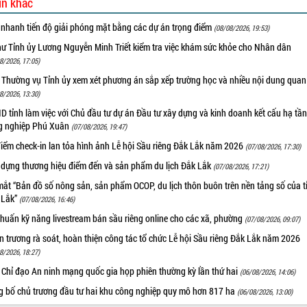
in khác
 nhanh tiến độ giải phóng mặt bằng các dự án trọng điểm
(08/08/2026, 19:53)
hư Tỉnh ủy Lương Nguyễn Minh Triết kiểm tra việc khám sức khỏe cho Nhân dân
8/2026, 17:05)
 Thường vụ Tỉnh ủy xem xét phương án sắp xếp trường học và nhiều nội dung quan
8/2026, 13:30)
 tỉnh làm việc với Chủ đầu tư dự án Đầu tư xây dựng và kinh doanh kết cấu hạ tầ
g nghiệp Phú Xuân
(07/08/2026, 19:47)
iểm check-in lan tỏa hình ảnh Lễ hội Sầu riêng Đắk Lắk năm 2026
(07/08/2026, 17:30)
 dựng thương hiệu điểm đến và sản phẩm du lịch Đắk Lắk
(07/08/2026, 17:21)
ắt “Bản đồ số nông sản, sản phẩm OCOP, du lịch thôn buôn trên nền tảng số của t
 Lắk”
(07/08/2026, 16:46)
huấn kỹ năng livestream bán sầu riêng online cho các xã, phường
(07/08/2026, 09:07)
 trương rà soát, hoàn thiện công tác tổ chức Lễ hội Sầu riêng Đắk Lắk năm 2026
8/2026, 18:27)
 Chỉ đạo An ninh mạng quốc gia họp phiên thường kỳ lần thứ hai
(06/08/2026, 14:06)
g bố chủ trương đầu tư hai khu công nghiệp quy mô hơn 817 ha
(06/08/2026, 13:00)