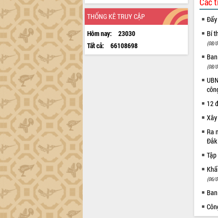
Các t
THỐNG KÊ TRUY CẬP
Đẩy
Hôm nay:
23030
Bí t
(08/0
Tất cả:
66108698
Ban
(08/0
UBND
côn
12 đ
Xây
Ra m
Đắk
Tập 
Khẩn
(06/0
Ban
Côn