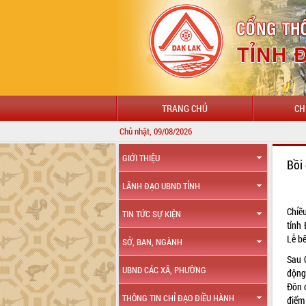
TRANG CHỦ
CH
Chủ nhật, 09/08/2026
GIỚI THIỆU
Bồi
LÃNH ĐẠO UBND TỈNH
Chiề
TIN TỨC SỰ KIỆN
tỉnh
Lễ bế
SỞ, BAN, NGÀNH
Sau 
UBND CÁC XÃ, PHƯỜNG
động
Đôn 
THÔNG TIN CHỈ ĐẠO ĐIỀU HÀNH
điểm