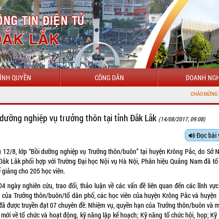
ÍNH QUYỀN
CÔNG DÂN
DOANH NGH
CHÀO MỪNG ĐẾN VỚI CỔNG T
 dưỡng nghiệp vụ trưởng thôn tại tỉnh Đắk Lắk
(14/08/2017, 09:08)
Đọc bài 
u 12/8, lớp “Bồi dưỡng nghiệp vụ Trưởng thôn/buôn” tại huyện Krông Pắc, do Sở N
 Đắk Lắk phối hợp với Trường Đại học Nội vụ Hà Nội, Phân hiệu Quảng Nam đã tổ
 giảng cho 205 học viên.
04 ngày nghiên cứu, trao đổi, thảo luận về các vấn đề liên quan đến các lĩnh vực
 của Trưởng thôn/buôn/tổ dân phố, các học viên của huyện Krông Pắc và huyện
đã được truyền đạt 07 chuyên đề: Nhiệm vụ, quyền hạn của Trưởng thôn/buôn và m
 mới về tổ chức và hoạt động, kỹ năng lập kế hoạch; Kỹ năng tổ chức hội, họp; Kỹ