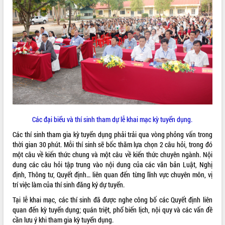
ĐIỂM TIN VĂN BẢN
QUY HOẠCH - KẾ HOẠCH
Các đại biểu và thí sinh tham dự lễ khai mạc kỳ tuyển dụng.
Các thí sinh tham gia kỳ tuyển dụng phải trải qua vòng phỏng vấn trong
thời gian 30 phút. Mỗi thí sinh sẽ bốc thăm lựa chọn 2 câu hỏi, trong đó
một câu về kiến thức chung và một câu về kiến thức chuyên ngành. Nội
dung các câu hỏi tập trung vào nội dung của các văn bản Luật, Nghị
định, Thông tư, Quyết định… liên quan đến từng lĩnh vực chuyên môn, vị
trí việc làm của thí sinh đăng ký dự tuyển.
Tại lễ khai mạc, các thí sinh đã được nghe công bố các Quyết định liên
quan đến kỳ tuyển dụng; quán triệt, phổ biến lịch, nội quy và các vấn đề
cần lưu ý khi tham gia kỳ tuyển dụng.