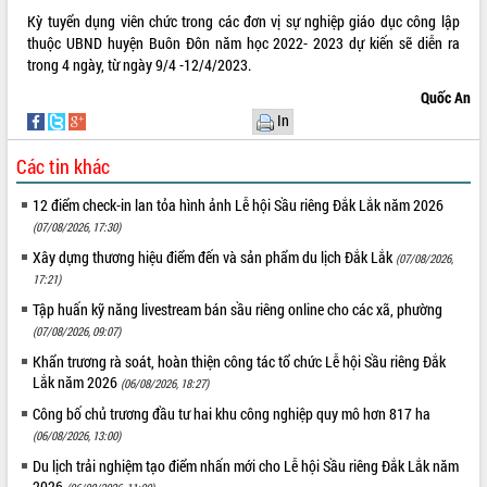
Kỳ tuyển dụng viên chức trong các đơn vị sự nghiệp giáo dục công lập
VIDEO
thuộc UBND huyện Buôn Đôn năm học 2022- 2023 dự kiến sẽ diễn ra
trong 4 ngày, từ ngày 9/4 -12/4/2023.
Không có file video nào để phát.
Quốc An
ALBUM ẢNH
In
Các tin khác
12 điểm check-in lan tỏa hình ảnh Lễ hội Sầu riêng Đắk Lắk năm 2026
(07/08/2026, 17:30)
Xây dựng thương hiệu điểm đến và sản phẩm du lịch Đắk Lắk
(07/08/2026,
17:21)
Tập huấn kỹ năng livestream bán sầu riêng online cho các xã, phường
(07/08/2026, 09:07)
LIÊN KẾT WEB
Khẩn trương rà soát, hoàn thiện công tác tổ chức Lễ hội Sầu riêng Đắk
Lắk năm 2026
(06/08/2026, 18:27)
Công bố chủ trương đầu tư hai khu công nghiệp quy mô hơn 817 ha
(06/08/2026, 13:00)
THỐNG KÊ TRUY CẬP
Du lịch trải nghiệm tạo điểm nhấn mới cho Lễ hội Sầu riêng Đắk Lắk năm
Hôm nay:
34164
2026