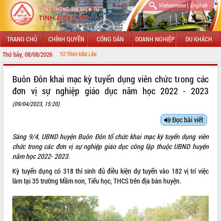
|
Vietnamese
English
TRANG CHỦ
CHÍNH QUYỀN
CÔNG DÂN
DOANH NGHIỆP
DU KHÁCH
Thứ bảy, 08/08/2026
G TIN ĐIỆN TỬ TỈNH ĐẮK LẮK
GIỚI THIỆU
Buôn Đôn khai mạc kỳ tuyển dụng viên chức trong các
đơn vị sự nghiệp giáo dục năm học 2022 - 2023
LÃNH ĐẠO UBND TỈNH
(09/04/2023, 15:20)
TIN TỨC SỰ KIỆN
Đọc bài viết
SỞ, BAN, NGÀNH
Sáng 9/4, UBND huyện Buôn Đôn tổ chức khai mạc kỳ tuyển dụng viên
chức trong các đơn vị sự nghiệp giáo dục công lập thuộc UBND huyện
UBND CÁC XÃ, PHƯỜNG
năm học 2022- 2023.
Kỳ tuyển dụng có 318 thí sinh đủ điều kiện dự tuyển vào 182 vị trí việc
THÔNG TIN CHỈ ĐẠO ĐIỀU HÀNH
làm tại 35 trường Mầm non, Tiểu học, THCS trên địa bàn huyện.
HỆ THỐNG VĂN BẢN
VĂN BẢN HĐND TỈNH