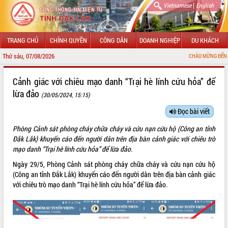
|
Vietnamese
English
TRANG CHỦ
CHÍNH QUYỀN
CÔNG DÂN
DOANH NGHIỆP
DU KHÁCH
Thứ sáu, 07/08/2026
CHÀO MỪNG ĐẾN VỚI C
GIỚI THIỆU
Cảnh giác với chiêu mạo danh “Trại hè lính cứu hỏa” để
lừa đảo
(30/05/2024, 15:15)
LÃNH ĐẠO UBND TỈNH
Đọc bài viết
TIN TỨC SỰ KIỆN
Phòng Cảnh sát phòng cháy chữa cháy và cứu nạn cứu hộ (Công an tỉnh
SỞ, BAN, NGÀNH
Đắk Lắk) khuyến cáo đến người dân trên địa bàn cảnh giác với chiêu trò
mạo danh “Trại hè lính cứu hỏa” để lừa đảo.
UBND CÁC XÃ, PHƯỜNG
Ngày 29/5, Phòng Cảnh sát phòng cháy chữa cháy và cứu nạn cứu hộ
(Công an tỉnh Đắk Lắk) khuyến cáo đến người dân trên địa bàn cảnh giác
THÔNG TIN CHỈ ĐẠO ĐIỀU HÀNH
với chiêu trò mạo danh “Trại hè lính cứu hỏa” để lừa đảo.
HỆ THỐNG VĂN BẢN
VĂN BẢN HĐND TỈNH