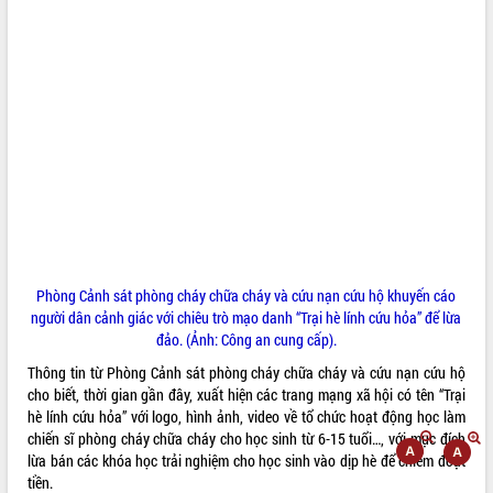
ĐIỂM TIN VĂN BẢN
QUY HOẠCH - KẾ HOẠCH
Phòng Cảnh sát phòng cháy chữa cháy và cứu nạn cứu hộ khuyến cáo
người dân cảnh giác với chiêu trò mạo danh “Trại hè lính cứu hỏa” để lừa
đảo. (Ảnh: Công an cung cấp).
Thông tin từ Phòng Cảnh sát phòng cháy chữa cháy và cứu nạn cứu hộ
cho biết, thời gian gần đây, xuất hiện các trang mạng xã hội có tên “Trại
hè lính cứu hỏa” với logo, hình ảnh, video về tổ chức hoạt động học làm
chiến sĩ phòng cháy chữa cháy cho học sinh từ 6-15 tuổi…, với mục đích
lừa bán các khóa học trải nghiệm cho học sinh vào dịp hè để chiếm đoạt
tiền.