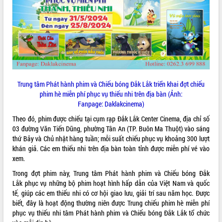
ĐIỂM TIN VĂN BẢN
QUY HOẠCH - KẾ HOẠCH
Trung tâm Phát hành phim và Chiếu bóng Đắk Lắk triển khai đợt chiếu
phim hè miễn phí phục vụ thiếu nhi trên địa bàn
(Ảnh:
Fanpage: Daklakcinema)
Theo đó, phim được chiếu tại cụm rạp Đắk Lắk Center Cinema, địa chỉ số
03 đường Văn Tiến Dũng, phường Tân An (TP. Buôn Ma Thuột) vào sáng
thứ Bảy và Chủ nhật hàng tuần; mỗi suất chiếu phục vụ khoảng 300 lượt
khán giả. Các em thiếu nhi trên địa bàn toàn tỉnh được miễn phí vé vào
xem.
Trong đợt phim này, Trung tâm Phát hành phim và Chiếu bóng Đắk
Lắk phục vụ những bộ phim hoạt hình hấp dẫn của Việt Nam và quốc
tế, giúp các em thiếu nhi có cơ hội giao lưu, giải trí sau năm học. Được
biết, đây là hoạt động thường niên được Trung chiếu phim hè miễn phí
phục vụ thiếu nhi tâm Phát hành phim và Chiếu bóng Đắk Lắk tổ chức