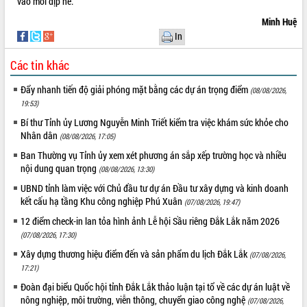
vào mỗi dịp hè.
VIDEO
Minh Huệ
In
Không có file video nào để phát.
Các tin khác
ALBUM ẢNH
Đẩy nhanh tiến độ giải phóng mặt bằng các dự án trọng điểm
(08/08/2026,
19:53)
Bí thư Tỉnh ủy Lương Nguyễn Minh Triết kiểm tra việc khám sức khỏe cho
Nhân dân
(08/08/2026, 17:05)
Ban Thường vụ Tỉnh ủy xem xét phương án sắp xếp trường học và nhiều
nội dung quan trọng
(08/08/2026, 13:30)
UBND tỉnh làm việc với Chủ đầu tư dự án Đầu tư xây dựng và kinh doanh
kết cấu hạ tầng Khu công nghiệp Phú Xuân
(07/08/2026, 19:47)
LIÊN KẾT WEB
12 điểm check-in lan tỏa hình ảnh Lễ hội Sầu riêng Đắk Lắk năm 2026
(07/08/2026, 17:30)
Xây dựng thương hiệu điểm đến và sản phẩm du lịch Đắk Lắk
(07/08/2026,
17:21)
THỐNG KÊ TRUY CẬP
Đoàn đại biểu Quốc hội tỉnh Đắk Lắk thảo luận tại tổ về các dự án luật về
nông nghiệp, môi trường, viễn thông, chuyển giao công nghệ
Hôm nay:
26131
(07/08/2026,