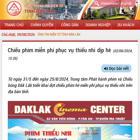
|
Vietnamese
English
TRANG CHỦ
CHÍNH QUYỀN
CÔNG DÂN
DOANH NGHIỆP
DU KHÁCH
Chủ nhật, 09/08/2026
VỚI CỔNG THÔNG TIN ĐIỆN TỬ TỈNH ĐẮK LẮK
GIỚI THIỆU
Chiếu phim miễn phí phục vụ thiếu nhi dịp hè
(02/06/2024,
15:35)
LÃNH ĐẠO UBND TỈNH
Đọc bài viết
TIN TỨC SỰ KIỆN
Từ ngày 31/5 đến ngày 25/8/2024, Trung tâm Phát hành phim và Chiếu
SỞ, BAN, NGÀNH
bóng Đắk Lắk triển khai đợt
chiếu phim hè miễn phí phục vụ thiếu nhi
trên
địa bàn tỉnh.
UBND CÁC XÃ, PHƯỜNG
THÔNG TIN CHỈ ĐẠO ĐIỀU HÀNH
HỆ THỐNG VĂN BẢN
VĂN BẢN HĐND TỈNH