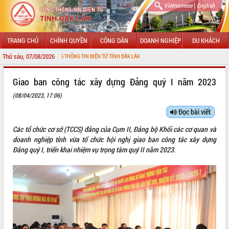
|
Vietnamese
English
TRANG CHỦ
CHÍNH QUYỀN
CÔNG DÂN
DOANH NGHIỆP
DU KHÁCH
Thứ sáu, 07/08/2026
 VỚI CỔNG THÔNG TIN ĐIỆN TỬ TỈNH ĐẮK LẮK
GIỚI THIỆU
Giao ban công tác xây dựng Đảng quý I năm 2023
(08/04/2023, 17:06)
LÃNH ĐẠO UBND TỈNH
Đọc bài viết
TIN TỨC SỰ KIỆN
Các tổ chức cơ sở (TCCS) đảng của Cụm II, Đảng bộ Khối các cơ quan và
SỞ, BAN, NGÀNH
doanh nghiệp tỉnh vừa tổ chức hội nghị giao ban công tác xây dựng
Đảng quý I, triển khai nhiệm vụ trọng tâm quý II năm 2023.
UBND CÁC XÃ, PHƯỜNG
THÔNG TIN CHỈ ĐẠO ĐIỀU HÀNH
HỆ THỐNG VĂN BẢN
VĂN BẢN HĐND TỈNH