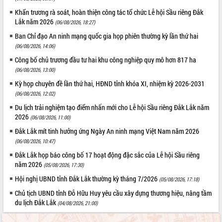
Khẩn trương rà soát, hoàn thiện công tác tổ chức Lễ hội Sầu riêng Đắk
Lắk năm 2026
(06/08/2026, 18:27)
Ban Chỉ đạo An ninh mạng quốc gia họp phiên thường kỳ lần thứ hai
(06/08/2026, 14:06)
Công bố chủ trương đầu tư hai khu công nghiệp quy mô hơn 817 ha
(06/08/2026, 13:00)
Kỳ họp chuyên đề lần thứ hai, HĐND tỉnh khóa XI, nhiệm kỳ 2026-2031
(06/08/2026, 12:02)
Du lịch trải nghiệm tạo điểm nhấn mới cho Lễ hội Sầu riêng Đắk Lắk năm
2026
(06/08/2026, 11:00)
Đắk Lắk mít tinh hưởng ứng Ngày An ninh mạng Việt Nam năm 2026
(06/08/2026, 10:47)
Đắk Lắk họp báo công bố 17 hoạt động đặc sắc của Lễ hội Sầu riêng
năm 2026
(05/08/2026, 17:30)
Hội nghị UBND tỉnh Đắk Lắk thường kỳ tháng 7/2026
(05/08/2026, 17:18)
Chủ tịch UBND tỉnh Đỗ Hữu Huy yêu cầu xây dựng thương hiệu, nâng tầm
du lịch Đắk Lắk
(04/08/2026, 21:00)