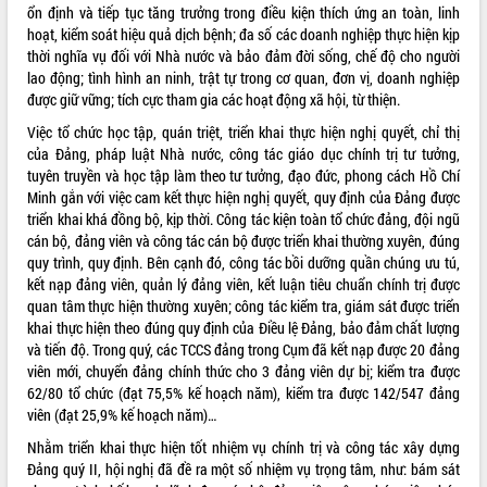
ổn định và tiếp tục tăng trưởng trong điều kiện thích ứng an toàn, linh
VIDEO
hoạt, kiểm soát hiệu quả dịch bệnh; đa số các doanh nghiệp thực hiện kịp
thời nghĩa vụ đối với Nhà nước và bảo đảm đời sống, chế độ cho người
Không có file video nào để phát.
lao động; tình hình an ninh, trật tự trong cơ quan, đơn vị, doanh nghiệp
được giữ vững; tích cực tham gia các hoạt động xã hội, từ thiện.
ALBUM ẢNH
Việc tổ chức học tập, quán triệt, triển khai thực hiện nghị quyết, chỉ thị
của Đảng, pháp luật Nhà nước, công tác giáo dục chính trị tư tưởng,
tuyên truyền và học tập làm theo tư tưởng, đạo đức, phong cách Hồ Chí
Minh gắn với việc cam kết thực hiện nghị quyết, quy định của Đảng được
triển khai khá đồng bộ, kịp thời. Công tác kiện toàn tổ chức đảng, đội ngũ
cán bộ, đảng viên và công tác cán bộ được triển khai thường xuyên, đúng
quy trình, quy định. Bên cạnh đó, công tác bồi dưỡng quần chúng ưu tú,
kết nạp đảng viên, quản lý đảng viên, kết luận tiêu chuẩn chính trị được
quan tâm thực hiện thường xuyên; công tác kiểm tra, giám sát được triển
khai thực hiện theo đúng quy định của Điều lệ Đảng, bảo đảm chất lượng
LIÊN KẾT WEB
và tiến độ. Trong quý, các TCCS đảng trong Cụm đã kết nạp được 20 đảng
viên mới, chuyển đảng chính thức cho 3 đảng viên dự bị; kiểm tra được
62/80 tổ chức (đạt 75,5% kế hoạch năm), kiểm tra được 142/547 đảng
viên (đạt 25,9% kế hoạch năm)…
THỐNG KÊ TRUY CẬP
Nhằm triển khai thực hiện tốt nhiệm vụ chính trị và công tác xây dựng
Đảng quý II, hội nghị đã đề ra một số nhiệm vụ trọng tâm, như: bám sát
Hôm nay:
23448