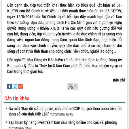
Bên cạnh đó, tiếp tục triển khai thực hiện có hiệu quả Kết luận số 01-
KL/TW của Bộ Chính trị về tiếp tục đẩy mạnh thực hiện Chỉ thị 05-CT/TW,
ngày 15/5/2016 của Bộ Chính trị về tiếp tục đẩy mạnh học tập và làm
theo tư tưởng, đạo đức, phong cách Hồ Chí Minh gắn với thực hiện Nghị
quyết Trung ương 4 (khóa XII, XIII) và các quy định nêu gương đối với
cán bộ, đảng viên; tập trung tuyên truyền, giáo dục chính trị tư tưởng cho
đảng viên, người lao động trong Cụm; quan tâm lãnh đạo, thực hiện tốt
công tác dân vận chính quyền, quy chế dân chủ ở cơ sở, chăm lo đời
sống vật chất và tinh thần cho công chức, viên chức, người lao động…
Hội nghị đã bầu Đảng ủy Bảo hiểm xã hội tỉnh làm Cụm trưởng, Đảng ủy
Ban quản lý đầu tư Thủy lợi 8 làm Cụm phó để triển khai nhiệm vụ giao
ban trong thời gian tới.
Bảo Chi
In
Các tin khác
Ra mắt “Bản đồ số nông sản, sản phẩm OCOP, du lịch thôn buôn trên nền
tảng số của tỉnh Đắk Lắk”
(07/08/2026, 16:46)
Tập huấn kỹ năng livestream bán sầu riêng online cho các xã, phường
(07/08/2026, 09:07)