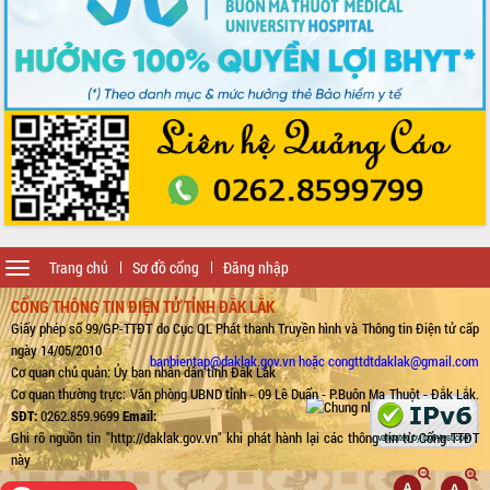
Toggle
Trang chủ
Sơ đồ cổng
Đăng nhập
navigation
CỔNG THÔNG TIN ĐIỆN TỬ TỈNH ĐẮK LẮK
Giấy phép số 99/GP-TTĐT do Cục QL Phát thanh Truyền hình và Thông tin Điện tử cấp
ngày 14/05/2010
banbientap@daklak.gov.vn hoặc congttdtdaklak@gmail.com
Cơ quan chủ quản: Ủy ban nhân dân tỉnh Đắk Lắk
Cơ quan thường trực: Văn phòng UBND tỉnh - 09 Lê Duẩn - P.Buôn Ma Thuột - Đắk Lắk.
SĐT:
0262.859.9699
Email:
Ghi rõ nguồn tin "http://daklak.gov.vn" khi phát hành lại các thông tin từ Cổng TTĐT
này