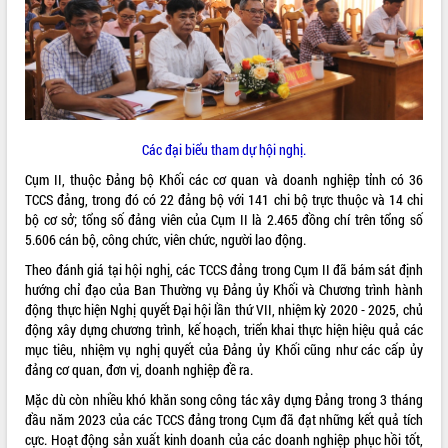
ĐIỂM TIN VĂN BẢN
QUY HOẠCH - KẾ HOẠCH
Các đại biểu tham dự hội nghị.
Cụm II, thuộc Đảng bộ Khối các cơ quan và doanh nghiệp tỉnh có 36
TCCS đảng, trong đó có 22 đảng bộ với 141 chi bộ trực thuộc và 14 chi
bộ cơ sở; tổng số đảng viên của Cụm II là 2.465 đồng chí trên tổng số
5.606 cán bộ, công chức, viên chức, người lao động.
Theo đánh giá tại hội nghị, các TCCS đảng trong Cụm II đã bám sát định
hướng chỉ đạo của Ban Thường vụ Đảng ủy Khối và Chương trình hành
động thực hiện Nghị quyết Đại hội lần thứ VII, nhiệm kỳ 2020 - 2025, chủ
động xây dựng chương trình, kế hoạch, triển khai thực hiện hiệu quả các
mục tiêu, nhiệm vụ nghị quyết của Đảng ủy Khối cũng như các cấp ủy
đảng cơ quan, đơn vị, doanh nghiệp đề ra.
Mặc dù còn nhiều khó khăn song công tác xây dựng Đảng trong 3 tháng
đầu năm 2023 của các TCCS đảng trong Cụm đã đạt những kết quả tích
cực. Hoạt động sản xuất kinh doanh của các doanh nghiệp phục hồi tốt,