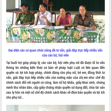
ĐIỂM TIN VĂN BẢN
QUY HOẠCH - KẾ HOẠCH
Đại diện các cơ quan chức năng đã tư vấn, giải đáp trực tiếp nhiều vấn
của cán bộ, hội viên
Tại buổi trợ giúp pháp lý, các cán bộ, hội viên phụ nữ đã được tổ tư vấn
thông tin những kiến thức cơ bản về pháp luật Luật có liên quan đến
quyền và lợi ích hợp pháp, chính đáng cho phụ nữ, trẻ em; đồng thời tư
vấn, giải đáp trực tiếp nhiều vấn còn vướng mắc của chị em như: chế độ
chính sách đối với người có công, làm sổ hộ khẩu, giấy khai sinh, chứng
minh thư nhân dân, cấp giấy chứng nhận quyền sử dụng đất, chia tài sản
sau ly hôn và một số chế độ chính sách khác về đảm bảo quyền và lợi ích
cho phự nữ...