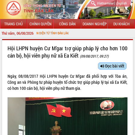
|
Vietnamese
English
TRANG CHỦ
CHÍNH QUYỀN
CÔNG DÂN
DOANH NGHIỆP
DU KHÁCH
Thứ năm, 06/08/2026
 THÔNG TIN ĐIỆN TỬ TỈNH ĐẮK LẮK
GIỚI THIỆU
Hội LHPN huyện Cư M’gar trợ giúp pháp lý cho hơn 100
cán bộ, hội viên phụ nữ xã Ea Kiết
(09/08/2017, 09:27)
LÃNH ĐẠO UBND TỈNH
Đọc bài viết
TIN TỨC SỰ KIỆN
Ngày, 08/08/2017 Hội LHPN huyện Cư M’gar đã phối hợp với Tòa án,
SỞ, BAN, NGÀNH
Công an và Phòng tư pháp huyện tổ chức trợ giúp pháp lý tại xã Ea Kiết,
có hơn 100 cán bộ, hội viên phụ nữ tham gia.
UBND CÁC XÃ, PHƯỜNG
THÔNG TIN CHỈ ĐẠO ĐIỀU HÀNH
HỆ THỐNG VĂN BẢN
VĂN BẢN HĐND TỈNH