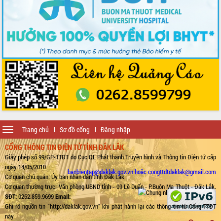
Toggle
Trang chủ
Sơ đồ cổng
Đăng nhập
navigation
CỔNG THÔNG TIN ĐIỆN TỬ TỈNH ĐẮK LẮK
Giấy phép số 99/GP-TTĐT do Cục QL Phát thanh Truyền hình và Thông tin Điện tử cấp
ngày 14/05/2010
banbientap@daklak.gov.vn hoặc congttdtdaklak@gmail.com
Cơ quan chủ quản: Ủy ban nhân dân tỉnh Đắk Lắk
Cơ quan thường trực: Văn phòng UBND tỉnh - 09 Lê Duẩn - P.Buôn Ma Thuột - Đắk Lắk.
SĐT:
0262.859.9699
Email:
Ghi rõ nguồn tin "http://daklak.gov.vn" khi phát hành lại các thông tin từ Cổng TTĐT
này