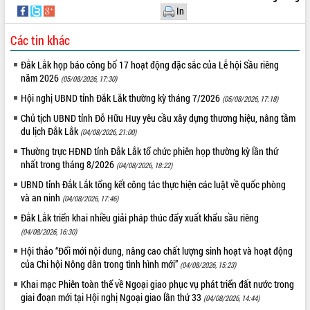
In
Tất cả:
65990619
Các tin khác
Đắk Lắk họp báo công bố 17 hoạt động đặc sắc của Lễ hội Sầu riêng
năm 2026
(05/08/2026, 17:30)
Hội nghị UBND tỉnh Đắk Lắk thường kỳ tháng 7/2026
(05/08/2026, 17:18)
Chủ tịch UBND tỉnh Đỗ Hữu Huy yêu cầu xây dựng thương hiệu, nâng tầm
du lịch Đắk Lắk
(04/08/2026, 21:00)
Thường trực HĐND tỉnh Đắk Lắk tổ chức phiên họp thường kỳ lần thứ
nhất trong tháng 8/2026
(04/08/2026, 18:22)
UBND tỉnh Đắk Lắk tổng kết công tác thực hiện các luật về quốc phòng
và an ninh
(04/08/2026, 17:46)
Đắk Lắk triển khai nhiều giải pháp thúc đẩy xuất khẩu sầu riêng
(04/08/2026, 16:30)
Hội thảo “Đổi mới nội dung, nâng cao chất lượng sinh hoạt và hoạt động
của Chi hội Nông dân trong tình hình mới”
(04/08/2026, 15:23)
Khai mạc Phiên toàn thể về Ngoại giao phục vụ phát triển đất nước trong
giai đoạn mới tại Hội nghị Ngoại giao lần thứ 33
(04/08/2026, 14:44)