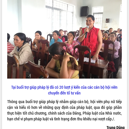
VIDEO
Không có file video nào để phát.
ALBUM ẢNH
Tại buổi trợ giúp pháp lý đã có 20 lượt ý kiến của các cán bộ hội viên
LIÊN KẾT WEB
chuyển đến tổ tư vấn
Thông qua buổi trợ giúp pháp lý nhằm giúp cán bộ, hội viên phụ nữ tiếp
cận và hiểu rõ hơn về những quy định của pháp luật, qua đó góp phần
thực hiện tốt chủ chương, chính sách của Đảng, Pháp luật của Nhà nước,
THỐNG KÊ TRUY CẬP
hạn chế vi phạm pháp luật và tình trạng đơn thu khiếu nại vượt cấp./.
Hôm nay:
14477
Trung Dũng