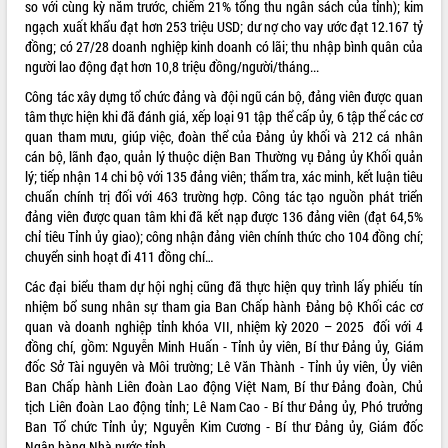
so với cùng kỳ năm trước, chiếm 21% tổng thu ngân sách của tỉnh); kim
ngạch xuất khẩu đạt hơn 253 triệu USD; dư nợ cho vay ước đạt 12.167 tỷ
VIDEO
đồng; có 27/28 doanh nghiệp kinh doanh có lãi; thu nhập bình quân của
Không có file video nào để phát.
người lao động đạt hơn 10,8 triệu đồng/người/tháng...
Công tác xây dựng tổ chức đảng và đội ngũ cán bộ, đảng viên được quan
ALBUM ẢNH
tâm thực hiện khi đã đánh giá, xếp loại 91 tập thể cấp ủy, 6 tập thể các cơ
quan tham mưu, giúp việc, đoàn thể của Đảng ủy khối và 212 cá nhân
cán bộ, lãnh đạo, quản lý thuộc diện Ban Thường vụ Đảng ủy Khối quản
lý; tiếp nhận 14 chi bộ với 135 đảng viên; thẩm tra, xác minh, kết luận tiêu
chuẩn chính trị đối với 463 trường hợp. Công tác tạo nguồn phát triển
đảng viên được quan tâm khi đã kết nạp được 136 đảng viên (đạt 64,5%
chỉ tiêu Tỉnh ủy giao); công nhận đảng viên chính thức cho 104 đồng chí;
chuyển sinh hoạt đi 411 đồng chí…
Các đại biểu tham dự hội nghị cũng đã thực hiện quy trình lấy phiếu tín
nhiệm bổ sung nhân sự tham gia Ban Chấp hành Đảng bộ Khối các cơ
LIÊN KẾT WEB
quan và doanh nghiệp tỉnh khóa VII, nhiệm kỳ 2020 – 2025 đối với 4
đồng chí, gồm: Nguyễn Minh Huấn - Tỉnh ủy viên, Bí thư Đảng ủy, Giám
đốc Sở Tài nguyên và Môi trường; Lê Văn Thành - Tỉnh ủy viên, Ủy viên
Ban Chấp hành Liên đoàn Lao động Việt Nam, Bí thư Đảng đoàn, Chủ
THỐNG KÊ TRUY CẬP
tịch Liên đoàn Lao động tỉnh; Lê Nam Cao - Bí thư Đảng ủy, Phó trưởng
Ban Tổ chức Tỉnh ủy; Nguyễn Kim Cương - Bí thư Đảng ủy, Giám đốc
Hôm nay:
23614
Ngân hàng Nhà nước tỉnh.