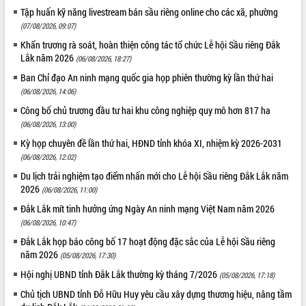
Tập huấn kỹ năng livestream bán sầu riêng online cho các xã, phường
(07/08/2026, 09:07)
Khẩn trương rà soát, hoàn thiện công tác tổ chức Lễ hội Sầu riêng Đắk
Lắk năm 2026
(06/08/2026, 18:27)
Ban Chỉ đạo An ninh mạng quốc gia họp phiên thường kỳ lần thứ hai
(06/08/2026, 14:06)
Công bố chủ trương đầu tư hai khu công nghiệp quy mô hơn 817 ha
(06/08/2026, 13:00)
Kỳ họp chuyên đề lần thứ hai, HĐND tỉnh khóa XI, nhiệm kỳ 2026-2031
(06/08/2026, 12:02)
Du lịch trải nghiệm tạo điểm nhấn mới cho Lễ hội Sầu riêng Đắk Lắk năm
2026
(06/08/2026, 11:00)
Đắk Lắk mít tinh hưởng ứng Ngày An ninh mạng Việt Nam năm 2026
(06/08/2026, 10:47)
Đắk Lắk họp báo công bố 17 hoạt động đặc sắc của Lễ hội Sầu riêng
năm 2026
(05/08/2026, 17:30)
Hội nghị UBND tỉnh Đắk Lắk thường kỳ tháng 7/2026
(05/08/2026, 17:18)
Chủ tịch UBND tỉnh Đỗ Hữu Huy yêu cầu xây dựng thương hiệu, nâng tầm