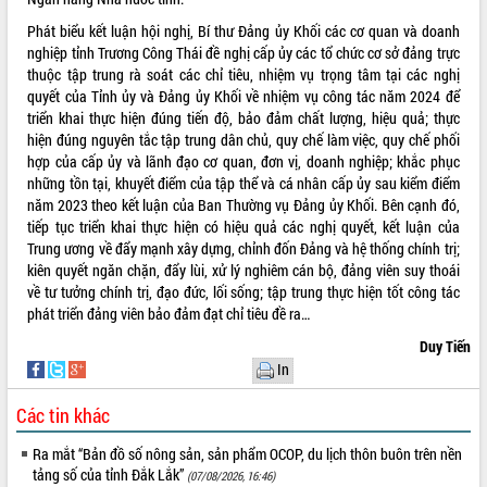
Tất cả:
66036354
Phát biểu kết luận hội nghị, Bí thư Đảng ủy Khối các cơ quan và doanh
nghiệp tỉnh Trương Công Thái đề nghị cấp ủy các tổ chức cơ sở đảng trực
thuộc tập trung rà soát các chỉ tiêu, nhiệm vụ trọng tâm tại các nghị
quyết của Tỉnh ủy và Đảng ủy Khối về nhiệm vụ công tác năm 2024 để
triển khai thực hiện đúng tiến độ, bảo đảm chất lượng, hiệu quả; thực
hiện đúng nguyên tắc tập trung dân chủ, quy chế làm việc, quy chế phối
hợp của cấp ủy và lãnh đạo cơ quan, đơn vị, doanh nghiệp; khắc phục
những tồn tại, khuyết điểm của tập thể và cá nhân cấp ủy sau kiểm điểm
năm 2023 theo kết luận của Ban Thường vụ Đảng ủy Khối. Bên cạnh đó,
tiếp tục triển khai thực hiện có hiệu quả các nghị quyết, kết luận của
Trung ương về đẩy mạnh xây dựng, chỉnh đốn Đảng và hệ thống chính trị;
kiên quyết ngăn chặn, đẩy lùi, xử lý nghiêm cán bộ, đảng viên suy thoái
về tư tưởng chính trị, đạo đức, lối sống; tập trung thực hiện tốt công tác
phát triển đảng viên bảo đảm đạt chỉ tiêu đề ra…
Duy Tiến
In
Các tin khác
Ra mắt “Bản đồ số nông sản, sản phẩm OCOP, du lịch thôn buôn trên nền
tảng số của tỉnh Đắk Lắk”
(07/08/2026, 16:46)