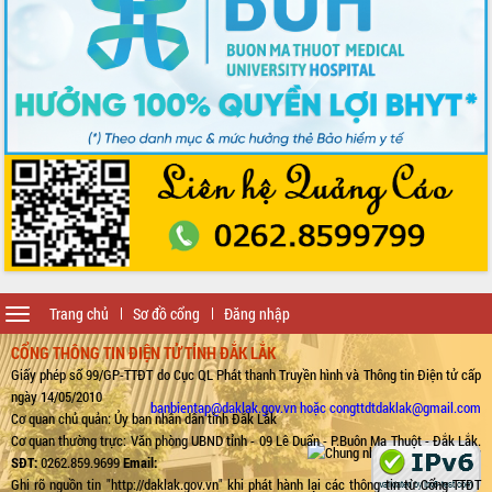
Toggle
Trang chủ
Sơ đồ cổng
Đăng nhập
navigation
CỔNG THÔNG TIN ĐIỆN TỬ TỈNH ĐẮK LẮK
Giấy phép số 99/GP-TTĐT do Cục QL Phát thanh Truyền hình và Thông tin Điện tử cấp
ngày 14/05/2010
banbientap@daklak.gov.vn hoặc congttdtdaklak@gmail.com
Cơ quan chủ quản: Ủy ban nhân dân tỉnh Đắk Lắk
Cơ quan thường trực: Văn phòng UBND tỉnh - 09 Lê Duẩn - P.Buôn Ma Thuột - Đắk Lắk.
SĐT:
0262.859.9699
Email:
Ghi rõ nguồn tin "http://daklak.gov.vn" khi phát hành lại các thông tin từ Cổng TTĐT