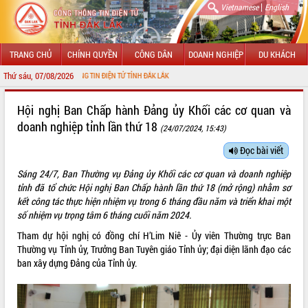
|
Vietnamese
English
TRANG CHỦ
CHÍNH QUYỀN
CÔNG DÂN
DOANH NGHIỆP
DU KHÁCH
Thứ sáu, 07/08/2026
CỔNG THÔNG TIN ĐIỆN TỬ TỈNH ĐẮK LẮK
GIỚI THIỆU
Hội nghị Ban Chấp hành Đảng ủy Khối các cơ quan và
doanh nghiệp tỉnh lần thứ 18
(24/07/2024, 15:43)
LÃNH ĐẠO UBND TỈNH
Đọc bài viết
TIN TỨC SỰ KIỆN
Sáng 24/7, Ban Thường vụ Đảng ủy Khối các cơ quan và doanh nghiệp
SỞ, BAN, NGÀNH
tỉnh đã tổ chức Hội nghị Ban Chấp hành lần thứ 18 (mở rộng) nhằm sơ
kết công tác thực hiện nhiệm vụ trong 6 tháng đầu năm và triển khai một
UBND CÁC XÃ, PHƯỜNG
số nhiệm vụ trọng tâm 6 tháng cuối năm 2024.
Tham dự hội nghị có đồng chí H’Lim Niê - Ủy viên Thường trực Ban
THÔNG TIN CHỈ ĐẠO ĐIỀU HÀNH
Thường vụ Tỉnh ủy, Trưởng Ban Tuyên giáo Tỉnh ủy; đại diện lãnh đạo các
ban xây dựng Đảng của Tỉnh ủy.
HỆ THỐNG VĂN BẢN
VĂN BẢN HĐND TỈNH