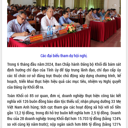
ĐIỂM TIN VĂN BẢN
QUY HOẠCH - KẾ HOẠCH
Các đại biểu tham dự hội nghị.
Trong 6 tháng đầu năm 2024, Ban Chấp hành Đảng bộ Khối đã bám sát
định hướng chỉ đạo của Tỉnh ủy để tập trung lãnh đạo, chỉ đạo cấp ủy
các tổ chức cơ sở đảng trực thuộc chủ động xây dựng chương trình, kế
hoạch, triển khai thực hiện hiệu quả các mục tiêu, nhiệm vụ Nghị quyết
của Đảng ủy Khối đề ra.
Toàn Khối có 85 cơ quan, đơn vị, doanh nghiệp thực hiện công tác kết
nghĩa với 126 buôn đồng bào dân tộc thiểu số; nhận phụng dưỡng 33 Mẹ
Việt Nam Anh hùng; tích cực tham gia các hoạt động xã hội với số tiền
gần 13,2 tỷ đồng, trong đó hỗ trợ buôn kết nghĩa hơn 2,5 tỷ đồng. Doanh
thu của 28 doanh nghiệp trong Khối đạt hơn 15.703 tỷ đồng (bằng 124%
so với cùng kỳ năm trước); nộp ngân sách hơn 886 tỷ đồng (bằng 121%