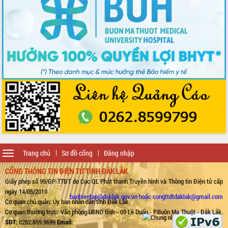
Toggle
Trang chủ
Sơ đồ cổng
Đăng nhập
navigation
CỔNG THÔNG TIN ĐIỆN TỬ TỈNH ĐẮK LẮK
Giấy phép số 99/GP-TTĐT do Cục QL Phát thanh Truyền hình và Thông tin Điện tử cấp
ngày 14/05/2010
banbientap@daklak.gov.vn hoặc congttdtdaklak@gmail.com
Cơ quan chủ quản: Ủy ban nhân dân tỉnh Đắk Lắk
Cơ quan thường trực: Văn phòng UBND tỉnh - 09 Lê Duẩn - P.Buôn Ma Thuột - Đắk Lắk.
SĐT:
0262.859.9699
Email: