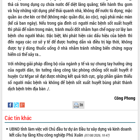
thả cá trong dụng cụ chứa nước để diệt lăng quăng; tiến hành thu gom
và hủy những vật dụng phế thải quanh nhà, không để nước tù đọng; mặc
quần áo che kín cơ thể (không mặc quần đùi, áo cộc), ngủ phải mắc màn
(kể cả ban ngày). Nếu trong gia đình có người mắc bệnh sốt xuất huyết
thì phải để nằm trong màn, tránh muỗi đốt nhằm hạn chế nguy cơ lây lan
bệnh cho người khác. Đặc biệt, khi phát hiện các dấu hiệu của bệnh thì
đến ngay các cơ sở y tế để được hướng dẫn và điều trị kịp thời, không
được tự ý dùng thuốc uống ở nhà nhằm tránh những biến chứng nguy
hiểm có thể xảy ra…
Với những giải pháp đồng bộ của ngành y tế và sự chung tay hưởng ứng
của người dân, tin tưởng rằng công tác phòng chống sốt xuất huyết ở
huyện Cư M'gar sẽ đạt được những kết quả tích cực, góp phần giảm thiểu
số người mắc bệnh và không để bệnh sốt xuất huyết bùng phát thành
dịch bệnh trên địa bàn ./.
Công Phong
In
Các tin khác
UBND tỉnh làm việc với Chủ đầu tư dự án Đầu tư xây dựng và kinh doanh
kết cấu hạ tầng Khu công nghiệp Phú Xuân
(07/08/2026, 19:47)