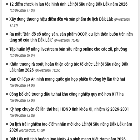
12 điểm check-in lan tỏa hình ảnh Lễ hội Sầu riêng Đắk Lắk năm 2026
(07/08/2026, 17:30)
Xây dựng thương hiệu điểm đến và sản phẩm du lịch Đắk Lắk
(07/08/2026,
17:21)
Ra mắt “Bản đồ số nông sản, sản phẩm OCOP, du lịch thôn buôn trên nền
tảng số của tỉnh Đắk Lắk”
(07/08/2026, 16:46)
Tập huấn kỹ năng livestream bán sầu riêng online cho các xã, phường
(07/08/2026, 09:07)
Khẩn trương rà soát, hoàn thiện công tác tổ chức Lễ hội Sầu riêng Đắk
Lắk năm 2026
(06/08/2026, 18:27)
Ban Chỉ đạo An ninh mạng quốc gia họp phiên thường kỳ lần thứ hai
(06/08/2026, 14:06)
Công bố chủ trương đầu tư hai khu công nghiệp quy mô hơn 817 ha
(06/08/2026, 13:00)
Kỳ họp chuyên đề lần thứ hai, HĐND tỉnh khóa XI, nhiệm kỳ 2026-2031
(06/08/2026, 12:02)
Du lịch trải nghiệm tạo điểm nhấn mới cho Lễ hội Sầu riêng Đắk Lắk năm
2026
(06/08/2026, 11:00)
Đắk Lắk mít tinh hưởng ứng Ngày An ninh mạng Việt Nam năm 2026