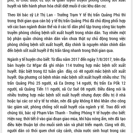
huyết và tiến hành phun hóa chất diệt muỗi ở các khu dân cư.
VIDEO
Theo lời bác sỹ Lê Thị Lan - Trưởng Trạm Y tế thị trấn Quảng Phú thì
Không có file video nào để phát.
trong thời gian qua cán bộ y tế thị trấn Quảng Phú đã chủ động phối hợp
với các ban ngành đoàn thể và ở các tổ dân phố tập trung công tác tuyên
ALBUM ẢNH
truyền phòng chống bệnh sốt xuất huyết trong nhân dân. Tuy nhiên một
bộ phận quần chúng nhân dân vẫn chưa thật sự chủ động trong việc
phòng chống bệnh sốt xuất huyết, đây chính là nguyên nhân chính dẫn
đến bệnh sốt xuất huyết ở thị trấn tăng nhanh trong thời gian qua.
Ngành y tế huyện cho biết: Từ đầu năm 2017 đến ngày 7/8/2017, trên địa
bàn huyện Cư M'gar đã ghi nhận 114 trường hợp mắc bệnh sốt xuất
huyết. Đặc biệt trong 02 tuần gần đây, có 48 người mắc bệnh sốt xuất
huyết. Địa phương có bệnh nhân mắc bệnh sốt xuất huyết nhiều như: Thị
trấn Quảng Phú 25 người, xã Ea Drơng 14 người, thị trấn Ea Pốk 12
người, xã Quảng Tiến 11 người, xã Cư Suê 08 người. Điều đáng nói là
LIÊN KẾT WEB
nhiều trường hợp mắc bệnh sốt xuất huyết nhưng được điều trị ở nhà
hoặc tại các cơ sở y tế tư nhân, nên đã gây không ít khó khăn cho công
tác giám sát, phòng chống sốt xuất huyết của ngành y tế. Trao đổi với
chúng tôi, bác sỹ Phạm Văn Thanh - Trưởng Phòng Y tế huyện cho biết:
Hiện nay, thời tiết ở vào giai đoạn giao mùa, khí hậu nóng ẩm, nên đã tạo
THỐNG KÊ TRUY CẬP
điều kiện thuận lợi cho muỗi sinh sản và phát triển mạnh. Cùng với đó,
Hôm nay:
4162
người dân có thói quen chơi cây cảnh, chứa nước sinh hoạt trong các