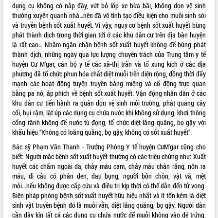
dụng cụ không có nắp đậy, vứt bỏ lốp xe bừa bãi, không dọn vệ sinh
Tất cả:
66049485
thường xuyên quanh nhà…nên đã vô tình tạo điều kiện cho muỗi sinh sôi
và truyền bệnh sốt xuất huyết. Vì vậy, nguy cơ bệnh sốt xuất huyết bùng
phát thành dịch trong thời gian tới ở các khu dân cư trên địa bàn huyện
là rất cao… Nhằm ngăn chặn bệnh sốt xuất huyết không để bùng phát
thành dịch, những ngày qua lực lượng chuyên trách của Trung tâm y tế
huyện Cư M'gar, cán bộ y tế các xã-thị trấn và tổ xung kích ở các địa
phương đã tổ chức phun hóa chất diệt muỗi trên diện rộng, đồng thời đẩy
mạnh các hoạt động tuyên truyền bằng miệng và cổ động trực quan
bằng pa nô, áp phích về bệnh sốt xuất huyết. Vận động nhân dân ở các
khu dân cư tiến hành ra quân dọn vệ sinh môi trường, phát quang cây
cối, bụi rậm, lật úp các dụng cụ chứa nước khi không sử dụng, khơi thông
cống rãnh không để nước tù đọng, tổ chức diệt lăng quăng, bọ gậy với
khẩu hiệu “Không có loăng quăng, bọ gậy, không có sốt xuất huyết”.
Bác sỹ Phạm Văn Thanh - Trưởng Phòng Y tế huyện CưM'gar cũng cho
biết: Người mắc bệnh sốt xuất huyết thường có các triệu chứng như: Xuất
huyết các chấm ngoài da, chảy máu cam, chảy máu chân răng, nôn ra
máu, đi cầu có phân đen, đau bụng, người bồn chồn, vật vã, mệt
mỏi...nếu không được cấp cứu và điều trị kịp thời có thể dẫn đến tử vong.
Biện pháp phòng bệnh sốt xuất huyết hữu hiệu nhất và ít tốn kém là diệt
sinh vật truyền bệnh đó là muỗi vằn, diệt lăng quăng, bọ gậy. Người dân
cần đậy kín tất cả các dụng cụ chứa nước để muỗi không vào đẻ trứng,