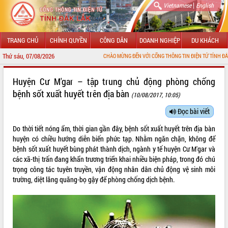
|
Vietnamese
English
TRANG CHỦ
CHÍNH QUYỀN
CÔNG DÂN
DOANH NGHIỆP
DU KHÁCH
Thứ sáu, 07/08/2026
CHÀO MỪNG ĐẾN VỚI CỔNG THÔNG TIN ĐIỆN TỬ TỈNH ĐẮK LẮK
GIỚI THIỆU
Huyện Cư M'gar – tập trung chủ động phòng chống
bệnh sốt xuất huyết trên địa bàn
(10/08/2017, 10:05)
LÃNH ĐẠO UBND TỈNH
Đọc bài viết
TIN TỨC SỰ KIỆN
Do thời tiết nóng ẩm, thời gian gần đây, bệnh sốt xuất huyết trên địa bàn
SỞ, BAN, NGÀNH
huyện có chiều hướng diễn biến phức tạp. Nhằm ngăn chặn, không để
bệnh sốt xuất huyết bùng phát thành dịch, ngành y tế huyện Cư M'gar và
UBND CÁC XÃ, PHƯỜNG
các xã-thị trấn đang khẩn trương triển khai nhiều biện pháp, trong đó chú
trọng công tác tuyên truyền, vận động nhân dân chủ động vệ sinh môi
trường, diệt lăng quăng-bọ gậy để phòng chống dịch bệnh.
THÔNG TIN CHỈ ĐẠO ĐIỀU HÀNH
HỆ THỐNG VĂN BẢN
VĂN BẢN HĐND TỈNH