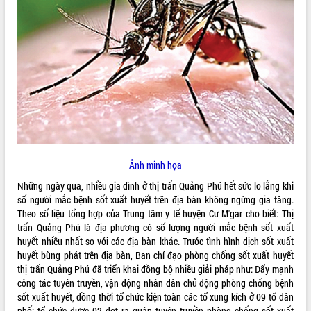
ĐIỂM TIN VĂN BẢN
QUY HOẠCH - KẾ HOẠCH
Ảnh minh họa
Những ngày qua, nhiều gia đình ở thị trấn Quảng Phú hết sức lo lắng khi
số người mắc bệnh sốt xuất huyết trên địa bàn không ngừng gia tăng.
Theo số liệu tổng hợp của Trung tâm y tế huyện Cư M'gar cho biết: Thị
trấn Quảng Phú là địa phương có số lượng người mắc bệnh sốt xuất
huyết nhiều nhất so với các địa bàn khác. Trước tình hình dịch sốt xuất
huyết bùng phát trên địa bàn, Ban chỉ đạo phòng chống sốt xuất huyết
thị trấn Quảng Phú đã triển khai đồng bộ nhiều giải pháp như: Đẩy mạnh
công tác tuyên truyền, vận động nhân dân chủ động phòng chống bệnh
sốt xuất huyết, đồng thời tổ chức kiện toàn các tổ xung kích ở 09 tổ dân
phố; tổ chức được 02 đợt ra quân tuyên truyền phòng chống sốt xuất