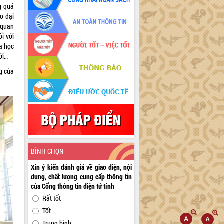
g quá
ạo đại
 quan
ối với
a học
ới…
g của
BÌNH CHỌN
Xin ý kiến đánh giá về giao diện, nội
dung, chất lượng cung cấp thông tin
của Cổng thông tin điện tử tỉnh
Rất tốt
Tốt
Trung bình