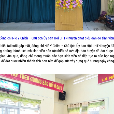
Đồng chí Niê Y Chiến – Chủ tịch Ủy ban Hội LHTN huyện phát biểu dặn dò sinh viên
 biểu tại buổi gặp mặt, đồng chí Niê Y Chiến – Chủ tịch Ủy ban Hội LHTN huyện đã
g những thành tích mà sinh viên dân tộc thiểu số trên địa bàn huyện đã đạt được 
 gian vừa qua, đồng chí mong muốn các bạn sinh viên sẽ tiếp tục ra sức học tập
n để đạt được nhiều thành tích hơn nữa để góp sức xây dựng quê hương ngày càng