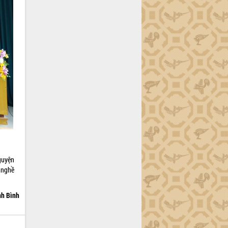
guyện
 nghề
nh Bình