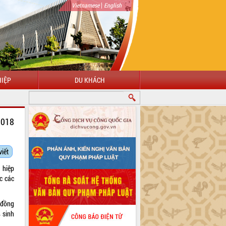
|
Vietnamese
English
IỆP
DU KHÁCH
2018
viết
 hiệp
c các
 đồng
 sinh