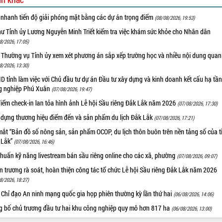
 nhanh tiến độ giải phóng mặt bằng các dự án trọng điểm
(08/08/2026, 19:53)
hư Tỉnh ủy Lương Nguyễn Minh Triết kiểm tra việc khám sức khỏe cho Nhân dân
8/2026, 17:05)
 Thường vụ Tỉnh ủy xem xét phương án sắp xếp trường học và nhiều nội dung quan
8/2026, 13:30)
 tỉnh làm việc với Chủ đầu tư dự án Đầu tư xây dựng và kinh doanh kết cấu hạ tầ
g nghiệp Phú Xuân
(07/08/2026, 19:47)
iểm check-in lan tỏa hình ảnh Lễ hội Sầu riêng Đắk Lắk năm 2026
(07/08/2026, 17:30)
 dựng thương hiệu điểm đến và sản phẩm du lịch Đắk Lắk
(07/08/2026, 17:21)
ắt “Bản đồ số nông sản, sản phẩm OCOP, du lịch thôn buôn trên nền tảng số của t
 Lắk”
(07/08/2026, 16:46)
huấn kỹ năng livestream bán sầu riêng online cho các xã, phường
(07/08/2026, 09:07)
 trương rà soát, hoàn thiện công tác tổ chức Lễ hội Sầu riêng Đắk Lắk năm 2026
8/2026, 18:27)
 Chỉ đạo An ninh mạng quốc gia họp phiên thường kỳ lần thứ hai
(06/08/2026, 14:06)
g bố chủ trương đầu tư hai khu công nghiệp quy mô hơn 817 ha
(06/08/2026, 13:00)