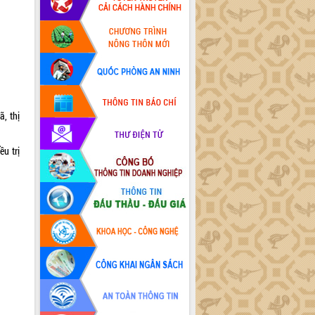
, thị
u trị