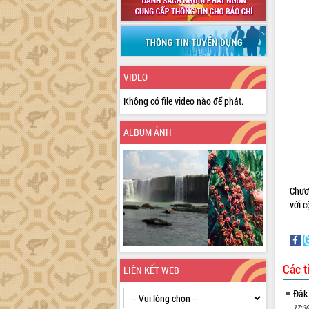
VIDEO
Không có file video nào để phát.
ALBUM ẢNH
Chươ
với
Các t
LIÊN KẾT WEB
Đắk
17:30