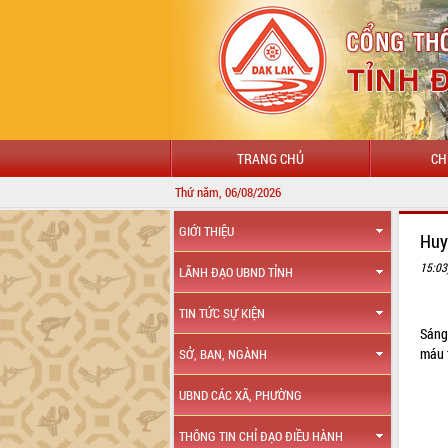
TRANG CHỦ
CH
Thứ năm, 06/08/2026
GIỚI THIỆU
Huy
15:03
LÃNH ĐẠO UBND TỈNH
TIN TỨC SỰ KIỆN
Sáng
máu 
SỞ, BAN, NGÀNH
UBND CÁC XÃ, PHƯỜNG
THÔNG TIN CHỈ ĐẠO ĐIỀU HÀNH