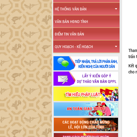
HỆ THỐNG VĂN BẢN
VĂN BẢN HĐND TỈNH
ĐIỂM TIN VĂN BẢN
QUY HOẠCH - KẾ HOẠCH
Tham
trấn 
Kết 
cho 