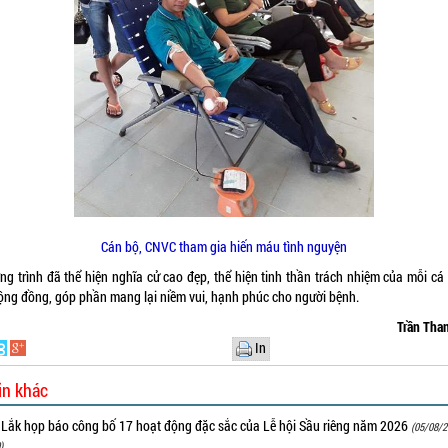
Cán bộ, CNVC tham gia hiến máu tình nguyện
ng trình đã thể hiện nghĩa cử cao đẹp, thể hiện tinh thần trách nhiệm của mỗi cá
 cộng đồng, góp phần mang lại niềm vui, hạnh phúc cho người bệnh
Trần Tha
In
in khác
 Lắk họp báo công bố 17 hoạt động đặc sắc của Lễ hội Sầu riêng năm 2026
(05/08/2
)