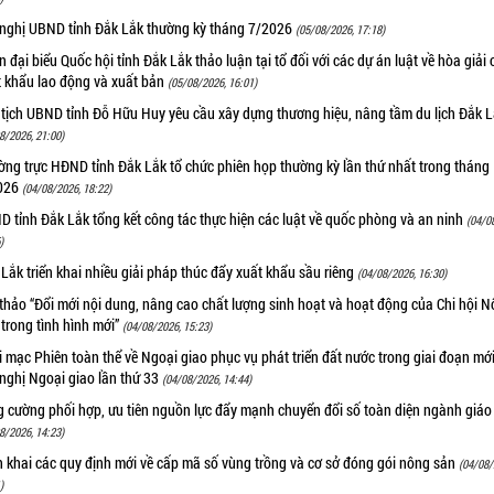
 nghị UBND tỉnh Đắk Lắk thường kỳ tháng 7/2026
(05/08/2026, 17:18)
 đại biểu Quốc hội tỉnh Đắk Lắk thảo luận tại tổ đối với các dự án luật về hòa giải 
t khẩu lao động và xuất bản
(05/08/2026, 16:01)
 tịch UBND tỉnh Đỗ Hữu Huy yêu cầu xây dựng thương hiệu, nâng tầm du lịch Đắk 
8/2026, 21:00)
ng trực HĐND tỉnh Đắk Lắk tổ chức phiên họp thường kỳ lần thứ nhất trong tháng
026
(04/08/2026, 18:22)
 tỉnh Đắk Lắk tổng kết công tác thực hiện các luật về quốc phòng và an ninh
(04/0
)
Lắk triển khai nhiều giải pháp thúc đẩy xuất khẩu sầu riêng
(04/08/2026, 16:30)
thảo “Đổi mới nội dung, nâng cao chất lượng sinh hoạt và hoạt động của Chi hội 
trong tình hình mới”
(04/08/2026, 15:23)
 mạc Phiên toàn thể về Ngoại giao phục vụ phát triển đất nước trong giai đoạn mới
nghị Ngoại giao lần thứ 33
(04/08/2026, 14:44)
g cường phối hợp, ưu tiên nguồn lực đẩy mạnh chuyển đổi số toàn diện ngành giáo
8/2026, 14:23)
n khai các quy định mới về cấp mã số vùng trồng và cơ sở đóng gói nông sản
(04/08/
)