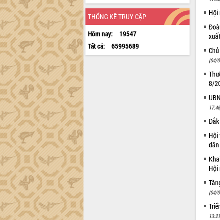
Hội
THỐNG KÊ TRUY CẬP
Đoàn
Hôm nay:
19547
xuấ
Tất cả:
65995689
Chủ
(04/0
Thườ
8/2
UBND
17:46
Đắk 
Hội 
dân 
Khai
Hội 
Tăn
(04/0
Triể
13:21