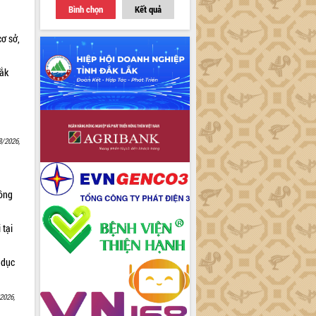
Bình chọn
Kết quả
cơ sở,
Lắk
8/2026,
Nông
 tại
 dục
2026,