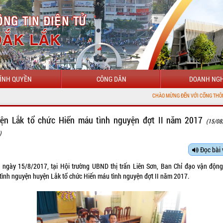
ÍNH QUYỀN
CÔNG DÂN
DOANH NGH
CHÀO MỪNG ĐẾN VỚI CỔNG THÔNG TIN ĐIỆN TỬ
ện Lắk tổ chức Hiến máu tình nguyện đợt II năm 2017
(15/08
)
Đọc bài 
 ngày 15/8/2017, tại Hội trường UBND thị trấn Liên Sơn, Ban Chỉ đạo vận động
tình nguyện huyện Lắk tổ chức Hiến máu tình nguyện đợt II năm 2017.