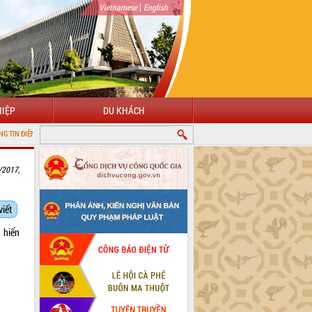
|
Vietnamese
English
IỆP
DU KHÁCH
 TỈNH ĐẮK LẮK
/2017,
viết
 hiến