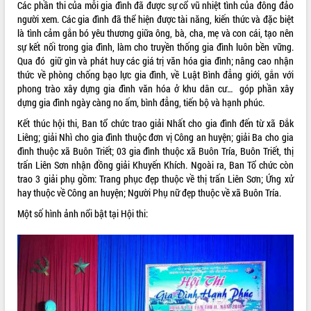
Các phần thi của mỗi gia đình đã được sự cổ vũ nhiệt tình của đông đảo
VIDEO
người xem. Các gia đình đã thể hiện được tài năng, kiến thức và đặc biệt
là tình cảm gắn bó yêu thương giữa ông, bà, cha, mẹ và con cái, tạo nên
Không có file video nào để phát.
sự kết nối trong gia đình, làm cho truyền thống gia đình luôn bền vững.
Qua đó giữ gìn và phát huy các giá trị văn hóa gia đình; nâng cao nhận
ALBUM ẢNH
thức về phòng chống bạo lực gia đình, về Luật Bình đẳng giới, gắn với
phong trào xây dựng gia đình văn hóa ở khu dân cư… góp phần xây
dựng gia đình ngày càng no ấm, bình đẳng, tiến bộ và hạnh phúc.
Kết thúc hội thi, Ban tổ chức trao giải Nhất cho gia đình đến từ xã Đắk
Liêng; giải Nhì cho gia đình thuộc đơn vị Công an huyện; giải Ba cho gia
đình thuộc xã Buôn Triết; 03 gia đình thuộc xã Buôn Tría, Buôn Triết, thị
trấn Liên Sơn nhận đồng giải Khuyến Khích. Ngoài ra, Ban Tổ chức còn
trao 3 giải phụ gồm: Trang phục đẹp thuộc về thị trấn Liên Sơn; Ứng xử
hay thuộc về Công an huyện; Người Phụ nữ đẹp thuộc về xã Buôn Tría.
LIÊN KẾT WEB
Một số hình ảnh nổi bật tại Hội thi:
THỐNG KÊ TRUY CẬP
Hôm nay:
30211