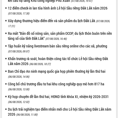
kết cấu hạ tầng Khu công nghiệp Phú Xuân
(07/08/2026, 19:47)
12 điểm check-in lan tỏa hình ảnh Lễ hội Sầu riêng Đắk Lắk năm 2026
(07/08/2026, 17:30)
Xây dựng thương hiệu điểm đến và sản phẩm du lịch Đắk Lắk
(07/08/2026,
17:21)
Ra mắt “Bản đồ số nông sản, sản phẩm OCOP, du lịch thôn buôn trên nền
tảng số của tỉnh Đắk Lắk”
(07/08/2026, 16:46)
Tập huấn kỹ năng livestream bán sầu riêng online cho các xã, phường
(07/08/2026, 09:07)
Khẩn trương rà soát, hoàn thiện công tác tổ chức Lễ hội Sầu riêng Đắk
Lắk năm 2026
(06/08/2026, 18:27)
Ban Chỉ đạo An ninh mạng quốc gia họp phiên thường kỳ lần thứ hai
(06/08/2026, 14:06)
Công bố chủ trương đầu tư hai khu công nghiệp quy mô hơn 817 ha
(06/08/2026, 13:00)
Kỳ họp chuyên đề lần thứ hai, HĐND tỉnh khóa XI, nhiệm kỳ 2026-2031
(06/08/2026, 12:02)
Du lịch trải nghiệm tạo điểm nhấn mới cho Lễ hội Sầu riêng Đắk Lắk năm
2026
(06/08/2026, 11:00)