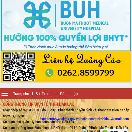
Toggle
Trang chủ
Sơ đồ cổng
Đăng nhập
navigation
CỔNG THÔNG TIN ĐIỆN TỬ TỈNH ĐẮK LẮK
Giấy phép số 99/GP-TTĐT do Cục QL Phát thanh Truyền hình và Thông tin Điện tử cấp
ngày 14/05/2010
banbientap@daklak.gov.vn hoặc congttdtdaklak@gmail.com
Cơ quan chủ quản: Ủy ban nhân dân tỉnh Đắk Lắk
Cơ quan thường trực: Văn phòng UBND tỉnh - 09 Lê Duẩn - P.Buôn Ma Thuột - Đắk Lắk.