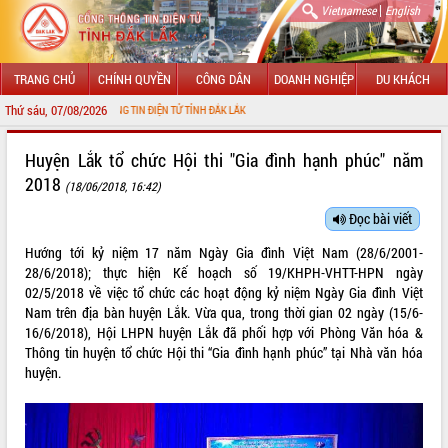
|
Vietnamese
English
TRANG CHỦ
CHÍNH QUYỀN
CÔNG DÂN
DOANH NGHIỆP
DU KHÁCH
Thứ sáu, 07/08/2026
G THÔNG TIN ĐIỆN TỬ TỈNH ĐẮK LẮK
GIỚI THIỆU
Huyện Lắk tổ chức Hội thi "Gia đình hạnh phúc" năm
2018
(18/06/2018, 16:42)
LÃNH ĐẠO UBND TỈNH
Đọc bài viết
TIN TỨC SỰ KIỆN
Hướng tới kỷ niệm 17 năm Ngày Gia đình Việt Nam (28/6/2001-
SỞ, BAN, NGÀNH
28/6/2018); thực hiện Kế hoạch số 19/KHPH-VHTT-HPN ngày
02/5/2018 về việc tổ chức các hoạt động kỷ niệm Ngày Gia đình Việt
UBND CÁC XÃ, PHƯỜNG
Nam trên địa bàn huyện Lắk. Vừa qua, trong thời gian 02 ngày (15/6-
16/6/2018), Hội LHPN huyện Lắk đã phối hợp với Phòng Văn hóa &
Thông tin huyện tổ chức Hội thi “Gia đình hạnh phúc” tại Nhà văn hóa
THÔNG TIN CHỈ ĐẠO ĐIỀU HÀNH
huyện.
HỆ THỐNG VĂN BẢN
VĂN BẢN HĐND TỈNH