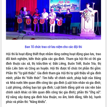
ĐIỂM TIN VĂN BẢN
QUY HOẠCH - KẾ HOẠCH
Ban Tổ chức trao cờ lưu niệm cho các đội thi
Hội thi là hoạt động thiết thực nhằm tăng cường hoạt động giao lưu, trao
đổi kinh nghiệm, kiến thức giữa các gia đình. Tham gia hội thi có 06 gia
đình thuộc các xã, thị trấn/đơn vị: Đắk Liêng, Buôn Triết, Buôn Tría, thị
trấn Liên Sơn và Công an huyện. Hội thi được tổ chức 04 phần thi gồm:
Phần thi “Tự giới thiệu”: Gia đình tham gia Hội thi tự giới thiệu về gia đình
mình; phần thi “Kiến thức”: Tìm hiểu về chính sách, pháp luật của Đảng
và Nhà nước liên quan đến công tác gia đình (Luật hôn nhân và gia đình;
Luật phòng, chống bạo lực gia đình; Luật bình đẳng giới và các văn bản
chính sách khác có liên quan đến công tác gia đình); phần thi “Ứng xử”:
Kỹ năng xây dựng gia đình hòa thuận, no ấm, bình đẳng, tiến bộ, hạnh
phúc và phần thi: “Năng khiếu”.