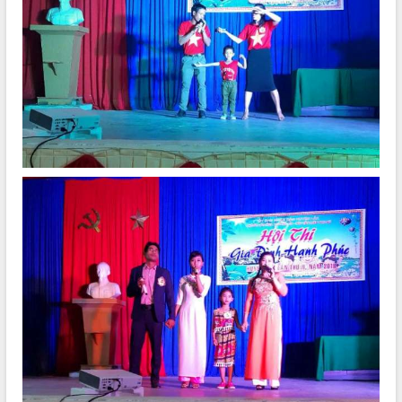
Tất cả:
66042951