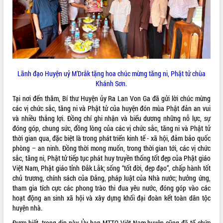
ĐIỂM TIN VĂN BẢN
QUY HOẠCH - KẾ HOẠCH
Lãnh đạo Huyện uỷ M’Drắk tặng hoa chúc mừng tăng ni, Phật tử chùa
Khánh Sơn.
Tại nơi đến thăm, Bí thư Huyện ủy Ra Lan Von Ga đã gửi lời chúc mừng
các vị chức sắc, tăng ni và Phật tử của huyện đón mùa Phật đản an vui
và nhiều thắng lợi. Đồng chí ghi nhận và biểu dương những nỗ lực, sự
đóng góp, chung sức, đồng lòng của các vị chức sắc, tăng ni và Phật tử
thời gian qua, đặc biệt là trong phát triển kinh tế - xã hội, đảm bảo quốc
phòng – an ninh. Đồng thời mong muốn, trong thời gian tới, các vị chức
sắc, tăng ni, Phật tử tiếp tục phát huy truyền thống tốt đẹp của Phật giáo
Việt Nam, Phật giáo tỉnh Đắk Lắk; sống “tốt đời, đẹp đạo”, chấp hành tốt
chủ trương, chính sách của Đảng, pháp luật của Nhà nước; hưởng ứng,
tham gia tích cực các phong trào thi đua yêu nước, đóng góp vào các
hoạt động an sinh xã hội và xây dựng khối đại đoàn kết toàn dân tộc
huyện nhà.
Được biết, trong dịp này, Ủy ban MTTQ Việt Nam huyện cũng đã tổ chức