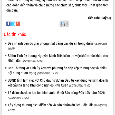
các đoàn đến thăm và chúc mừng các chức sắc, chức việc Phật giáo trên
VIDEO
địa bàn.
Không có file video nào để phát.
Tiến Đức - Mỹ Sự
In
ALBUM ẢNH
Các tin khác
Đẩy nhanh tiến độ giải phóng mặt bằng các dự án trọng điểm
(08/08/2026,
19:53)
Bí thư Tỉnh ủy Lương Nguyễn Minh Triết kiểm tra việc khám sức khỏe cho
Nhân dân
(08/08/2026, 17:05)
Ban Thường vụ Tỉnh ủy xem xét phương án sắp xếp trường học và nhiều
nội dung quan trọng
(08/08/2026, 13:30)
LIÊN KẾT WEB
UBND tỉnh làm việc với Chủ đầu tư dự án Đầu tư xây dựng và kinh doanh
kết cấu hạ tầng Khu công nghiệp Phú Xuân
(07/08/2026, 19:47)
12 điểm check-in lan tỏa hình ảnh Lễ hội Sầu riêng Đắk Lắk năm 2026
(07/08/2026, 17:30)
THỐNG KÊ TRUY CẬP
Xây dựng thương hiệu điểm đến và sản phẩm du lịch Đắk Lắk
(07/08/2026,
17:21)
Hôm nay:
22104