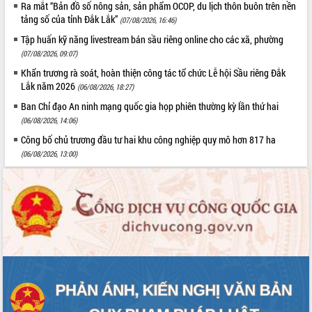
Ra mắt “Bản đồ số nông sản, sản phẩm OCOP, du lịch thôn buôn trên nền
Tất cả:
66107772
tảng số của tỉnh Đắk Lắk”
(07/08/2026, 16:46)
Tập huấn kỹ năng livestream bán sầu riêng online cho các xã, phường
(07/08/2026, 09:07)
Khẩn trương rà soát, hoàn thiện công tác tổ chức Lễ hội Sầu riêng Đắk
Lắk năm 2026
(06/08/2026, 18:27)
Ban Chỉ đạo An ninh mạng quốc gia họp phiên thường kỳ lần thứ hai
(06/08/2026, 14:06)
Công bố chủ trương đầu tư hai khu công nghiệp quy mô hơn 817 ha
(06/08/2026, 13:00)