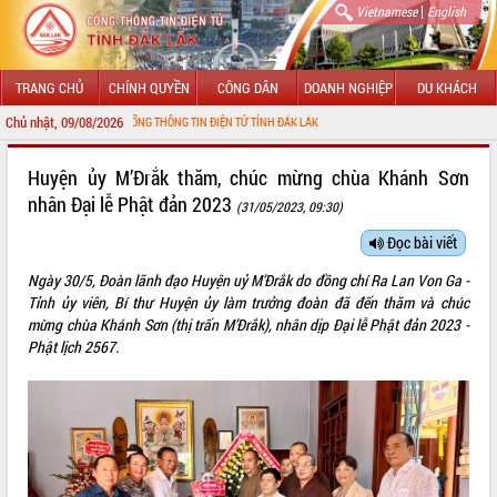
|
Vietnamese
English
TRANG CHỦ
CHÍNH QUYỀN
CÔNG DÂN
DOANH NGHIỆP
DU KHÁCH
Chủ nhật, 09/08/2026
ỪNG ĐẾN VỚI CỔNG THÔNG TIN ĐIỆN TỬ TỈNH ĐẮK LẮK
GIỚI THIỆU
Huyện ủy M’Đrắk thăm, chúc mừng chùa Khánh Sơn
nhân Đại lễ Phật đản 2023
(31/05/2023, 09:30)
LÃNH ĐẠO UBND TỈNH
Đọc bài viết
TIN TỨC SỰ KIỆN
Ngày 30/5, Đoàn lãnh đạo Huyện uỷ M’Đrắk do đồng chí Ra Lan Von Ga -
SỞ, BAN, NGÀNH
Tỉnh ủy viên, Bí thư Huyện ủy làm trưởng đoàn đã đến thăm và chúc
mừng chùa Khánh Sơn (thị trấn M’Đrắk), nhân dịp Đại lễ Phật đản 2023 -
UBND CÁC XÃ, PHƯỜNG
Phật lịch 2567.
THÔNG TIN CHỈ ĐẠO ĐIỀU HÀNH
HỆ THỐNG VĂN BẢN
VĂN BẢN HĐND TỈNH