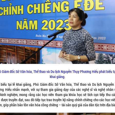
 Giám đốc Sở Văn hóa, Thể thao và Du lịch Nguyễn Thụy Phương Hiếu phát biểu tạ
khai giảng.
 biểu tại lễ khai giảng, Phó Giám đốc Sở Văn hóa, Thể thao và Du lịch Nguyễn
ng Hiếu nhấn mạnh, với sự tham gia giảng dạy của các nghệ sĩ và nghệ nhân 
 kinh nghiệm, mong rằng các học viên tham gia khóa học sẽ tích cực tiếp thu cá
được truyền đạt, sau đó tiếp tục trao truyền kỹ năng chỉnh chiêng cho các học vi
n, góp phần bảo tồn văn hóa cồng chiêng – tài sản quý giá của dân tộc trên địa bà