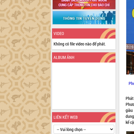
VIDEO
Không có file video nào để phát.
ALBUM ẢNH
Phó
Phát
Phươ
giàu
dung 
LIÊN KẾT WEB
kế cậ