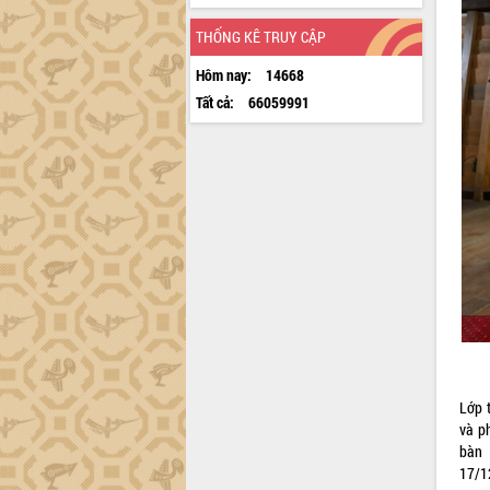
THỐNG KÊ TRUY CẬP
Hôm nay:
14668
Tất cả:
66059991
Lớp 
và p
bàn 
17/1