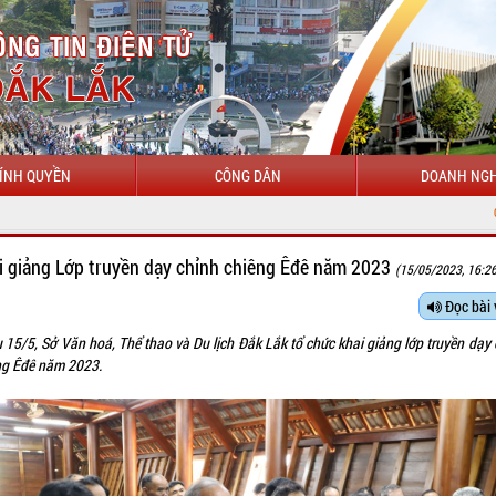
ÍNH QUYỀN
CÔNG DÂN
DOANH NGH
CHÀO MỪNG ĐẾN VỚI
i giảng Lớp truyền dạy chỉnh chiêng Êđê năm 2023
(15/05/2023, 16:2
Đọc bài 
 15/5, Sở Văn hoá, Thể thao và Du lịch Đắk Lắk tổ chức khai giảng lớp truyền dạy
ng Êđê năm 2023.