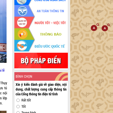
i lễ
BÌNH CHỌN
 Thụy
Xin ý kiến đánh giá về giao diện, nội
ưu tú
dung, chất lượng cung cấp thông tin
c nội
của Cổng thông tin điện tử tỉnh
ên lớp
Rất tốt
n.
Tốt
Trung bình