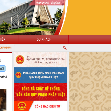
|
Vietnamese
English
IỆP
DU KHÁCH
 CỔNG THÔNG TIN ĐIỆN TỬ TỈNH ĐẮK LẮK
6)
viết
 chỉnh