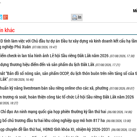
.
Mi
In
in khác
 tỉnh làm việc với Chủ đầu tư dự án Đầu tư xây dựng và kinh doanh kết cấu hạ tầ
g nghiệp Phú Xuân
(07/08/2026, 19:47)
iểm check-in lan tỏa hình ảnh Lễ hội Sầu riêng Đắk Lắk năm 2026
(07/08/2026, 17:30)
 dựng thương hiệu điểm đến và sản phẩm du lịch Đắk Lắk
(07/08/2026, 17:21)
ắt “Bản đồ số nông sản, sản phẩm OCOP, du lịch thôn buôn trên nền tảng số của t
 Lắk”
(07/08/2026, 16:46)
huấn kỹ năng livestream bán sầu riêng online cho các xã, phường
(07/08/2026, 09:07)
 trương rà soát, hoàn thiện công tác tổ chức Lễ hội Sầu riêng Đắk Lắk năm 2026
8/2026, 18:27)
 Chỉ đạo An ninh mạng quốc gia họp phiên thường kỳ lần thứ hai
(06/08/2026, 14:06)
g bố chủ trương đầu tư hai khu công nghiệp quy mô hơn 817 ha
(06/08/2026, 13:00)
họp chuyên đề lần thứ hai, HĐND tỉnh khóa XI, nhiệm kỳ 2026-2031
(06/08/2026, 12:02)