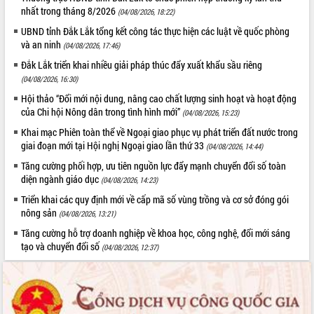
Tất cả:
65990986
nhất trong tháng 8/2026
(04/08/2026, 18:22)
UBND tỉnh Đắk Lắk tổng kết công tác thực hiện các luật về quốc phòng
và an ninh
(04/08/2026, 17:46)
Đắk Lắk triển khai nhiều giải pháp thúc đẩy xuất khẩu sầu riêng
(04/08/2026, 16:30)
Hội thảo “Đổi mới nội dung, nâng cao chất lượng sinh hoạt và hoạt động
của Chi hội Nông dân trong tình hình mới”
(04/08/2026, 15:23)
Khai mạc Phiên toàn thể về Ngoại giao phục vụ phát triển đất nước trong
giai đoạn mới tại Hội nghị Ngoại giao lần thứ 33
(04/08/2026, 14:44)
Tăng cường phối hợp, ưu tiên nguồn lực đẩy mạnh chuyển đổi số toàn
diện ngành giáo dục
(04/08/2026, 14:23)
Triển khai các quy định mới về cấp mã số vùng trồng và cơ sở đóng gói
nông sản
(04/08/2026, 13:21)
Tăng cường hỗ trợ doanh nghiệp về khoa học, công nghệ, đổi mới sáng
tạo và chuyển đổi số
(04/08/2026, 12:37)