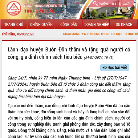
|
Vietnamese
English
TRANG CHỦ
CHÍNH QUYỀN
CÔNG DÂN
DOANH NGHIỆP
DU KHÁCH
Thứ năm, 06/08/2026
CHÀO MỪNG ĐẾN VỚI CỔNG THÔNG TIN ĐIỆN TỬ TỈNH ĐẮK LẮK
GIỚI THIỆU
Lãnh đạo huyện Buôn Đôn thăm và tặng quà người có
công, gia đình chính sách tiêu biểu
(24/07/2024, 15:45)
LÃNH ĐẠO UBND TỈNH
Đọc bài viết
TIN TỨC SỰ KIỆN
Sáng 24/7, nhân kỷ 77 năm Ngày Thương binh - Liệt sỹ (27/7/1947 –
SỞ, BAN, NGÀNH
27/7/2024), huyện Buôn Đôn đã tổ chức 3 đoàn công tác đến thăm, tặng
quà cho 15 đối tượng chính sách và thân nhân gia đình có công với cách
UBND CÁC XÃ, PHƯỜNG
mạng tiêu biểu trên địa bàn huyện.
Tại các nơi đến thăm, các đồng chí lãnh đạo huyện Buôn Đôn đã ân cần
THÔNG TIN CHỈ ĐẠO ĐIỀU HÀNH
thăm hỏi sức khỏe, đời sống sinh hoạt và bày tỏ lòng biết ơn sâu sắc đối
với sự hy sinh, cống hiến to lớn của các gia đình chính sách, người có
HỆ THỐNG VĂN BẢN
công trong sự nghiệp đấu tranh giải phóng dân tộc, xây dựng bảo vệ Tổ
quốc. Đồng thời khẳng định, Đảng, Nhà nước và Nhân dân luôn ghi nhớ
VĂN BẢN HĐND TỈNH
công lao, sự hy sinh của các anh hùng liệt sĩ, thương bệnh binh, các gia