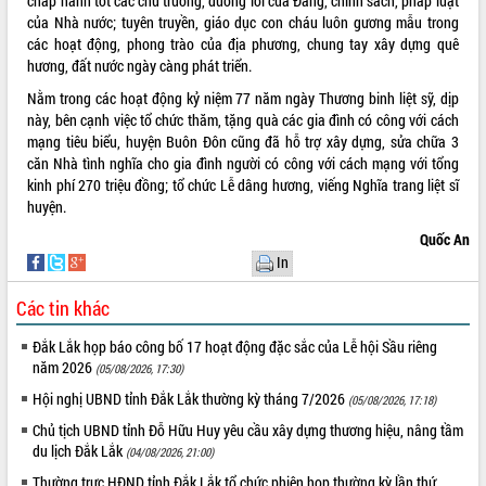
chấp hành tốt các chủ trương, đường lối của Đảng, chính sách, pháp luật
của Nhà nước; tuyên truyền, giáo dục con cháu luôn gương mẫu trong
VIDEO
các hoạt động, phong trào của địa phương, chung tay xây dựng quê
hương, đất nước ngày càng phát triển.
Không có file video nào để phát.
Nằm trong các hoạt động kỷ niệm 77 năm ngày Thương binh liệt sỹ, dịp
ALBUM ẢNH
này, bên cạnh việc tổ chức thăm, tặng quà các gia đình có công với cách
mạng tiêu biểu, huyện Buôn Đôn cũng đã hỗ trợ xây dựng, sửa chữa 3
căn Nhà tình nghĩa cho gia đình người có công với cách mạng với tổng
kinh phí 270 triệu đồng; tổ chức Lễ dâng hương, viếng Nghĩa trang liệt sĩ
huyện.
Quốc An
In
Các tin khác
LIÊN KẾT WEB
Đắk Lắk họp báo công bố 17 hoạt động đặc sắc của Lễ hội Sầu riêng
năm 2026
(05/08/2026, 17:30)
Hội nghị UBND tỉnh Đắk Lắk thường kỳ tháng 7/2026
(05/08/2026, 17:18)
Chủ tịch UBND tỉnh Đỗ Hữu Huy yêu cầu xây dựng thương hiệu, nâng tầm
THỐNG KÊ TRUY CẬP
du lịch Đắk Lắk
(04/08/2026, 21:00)
Hôm nay:
14844
Thường trực HĐND tỉnh Đắk Lắk tổ chức phiên họp thường kỳ lần thứ