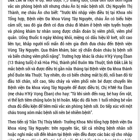
vắc xin phòng bệnh sởi nhưng cháu Ân bị mắc bệnh sởi. Chị Nguyễn Thị
VIDEO
Thành, mẹ cháu Ân cho biết: “Trước khi nhập viện điều trị tại Khoa nhi
Tổng hợp, Bệnh viện Đa khoa Vùng Tây Nguyên, cháu Ân có biểu hiện
Không có file video nào để phát.
cảm sốt, sau đó gia đình có đưa cháu đi khám ở bệnh viện tuyến huyện
và phòng khám tư nhân song được chẩn đoán bị viêm phổi, viêm phế
ALBUM ẢNH
quản. Uống thuốc 6 ngày không khỏi, miệng có dấu hiệu lở loét, sốt cao
liên tục, khắp người nổi mẩn đỏ nên gia đình đưa cháu đến Bệnh viện
Vùng Tây Nguyên. Qua thăm khám, bác sỹ chẩn đoán cháu bị bệnh sởi
và biến chứng viêm phổi nặng”. Trường hợp khác là cháu H’Kỳ Vọng Êban
(13 tháng tuổi) ở xã Hòa Phú, thành phố Buôn Ma Thuột, tỉnh Đắk Lắk bị
mắc bệnh sởi và được điều trị gần nửa tháng tại Bệnh viện Đa khoa thành
phố Buôn Ma Thuột. Tuy nhiên, do có biến chứng mắt bị đỏ, nổi ban đỏ từ
đầu tới chân, sốt cao, tiêu chảy và viêm phổi nên bé được chuyển lên
Bệnh viện Đa khoa vùng Tây Nguyên để được điều trị. Chị H’Mê Ra Êban
(mẹ cháu H’Kỳ Vọng Êban) cho hay: “Từ khi sinh đến nay, bé hay ốm vặt,
LIÊN KẾT WEB
vì thế lịch tiêm chủng luôn bị trì hoãn. Mặc dù đã hơn 1 tuổi những bé vẫn
chưa đủ điều kiện để tiêm mũi vắc xin phòng bệnh sởi. Do tiếp xúc với một
cháu trong xóm mắc bệnh sởi nên bé nhiễm bệnh”.
Theo tiến sỹ Trần Thị Thúy Minh- Trưởng Khoa Nhi tổng hợp Bệnh viện Đa
THỐNG KÊ TRUY CẬP
khoa vùng Tây Nguyên: trên nguyên tắc, tất cả những bệnh nhân sởi
hoặc nghi mắc sởi đến khám tại Bệnh viện đều được các bác sỹ cho nhập
Hôm nay:
19644