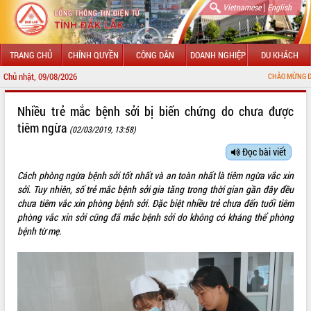
|
Vietnamese
English
TRANG CHỦ
CHÍNH QUYỀN
CÔNG DÂN
DOANH NGHIỆP
DU KHÁCH
Chủ nhật, 09/08/2026
CHÀO MỪNG ĐẾN VỚI CỔNG TH
GIỚI THIỆU
Nhiều trẻ mắc bệnh sởi bị biến chứng do chưa được
tiêm ngừa
(02/03/2019, 13:58)
LÃNH ĐẠO UBND TỈNH
Đọc bài viết
TIN TỨC SỰ KIỆN
Cách phòng ngừa bệnh sởi tốt nhất và an toàn nhất là tiêm ngừa vắc xin
SỞ, BAN, NGÀNH
sởi. Tuy nhiên, số trẻ mắc bệnh sởi gia tăng trong thời gian gần đây đều
chưa tiêm vắc xin phòng bệnh sởi. Đặc biệt nhiều trẻ chưa đến tuổi tiêm
UBND CÁC XÃ, PHƯỜNG
phòng vắc xin sởi cũng đã mắc bệnh sởi do không có kháng thể phòng
bệnh từ mẹ.
THÔNG TIN CHỈ ĐẠO ĐIỀU HÀNH
HỆ THỐNG VĂN BẢN
VĂN BẢN HĐND TỈNH