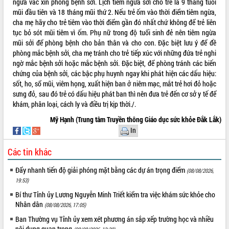
ngừa vắc xin phòng bệnh sởi. Lịch tiêm ngừa sởi cho trẻ là 9 tháng tuổi
mũi đầu tiên và 18 tháng mũi thứ 2. Nếu trẻ ốm vào thời điểm tiêm ngừa,
cha mẹ hãy cho trẻ tiêm vào thời điểm gần đó nhất chứ không để trẻ liên
tục bỏ sót mũi tiêm vì ốm. Phụ nữ trong độ tuổi sinh đẻ nên tiêm ngừa
mũi sởi để phòng bệnh cho bản thân và cho con. Đặc biệt lưu ý để đề
phòng mắc bệnh sởi, cha mẹ tránh cho trẻ tiếp xúc với những đứa trẻ nghi
ngờ mắc bệnh sởi hoặc mắc bệnh sởi. Đặc biệt, để phòng tránh các biến
chứng của bệnh sởi, các bậc phụ huynh ngay khi phát hiện các dấu hiệu:
sốt, ho, sổ mũi, viêm họng, xuất hiện ban ở niêm mạc, mắt trẻ hơi đỏ hoặc
sưng đỏ, sau đó trẻ có dấu hiệu phát ban thì nên đưa trẻ đến cơ sở y tế để
khám, phân loại, cách ly và điều trị kịp thời./.
Mỹ Hạnh (Trung tâm Truyền thông Giáo dục sức khỏe Đắk Lắk)
In
Các tin khác
Đẩy nhanh tiến độ giải phóng mặt bằng các dự án trọng điểm
(08/08/2026,
19:53)
Bí thư Tỉnh ủy Lương Nguyễn Minh Triết kiểm tra việc khám sức khỏe cho
Nhân dân
(08/08/2026, 17:05)
Ban Thường vụ Tỉnh ủy xem xét phương án sắp xếp trường học và nhiều
nội dung quan trọng