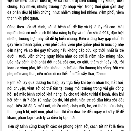
viện để theo dõi và điều trị, kể cả sởi đã bị biến chứng hay không biến
Tất cả:
66105312
chứng. Tuy nhiên, những trường hợp nhập viện trong thời gian gần đây
đa phần đều bị biến chứng, như: nhiễm trùng bội nhiễm, viêm phổi, viêm
thanh khí phế quản.
Cũng theo tiến sỹ Minh, sởi là bệnh rất dễ lây và tỷ lệ lây rất cao. Một
người chưa có miễn dịch thì khả năng bị lây và nhiễm sởi là 99%, đặc biệt
những trường hợp này rất dễ bị biến chứng. Biến chứng hay gặp nhất là
gây viêm thanh quản, viêm phế quản, viêm phế quản- phổi từ mức độ nhẹ
đến nặng và có thể gây tử vong nếu không cấp cứu kịp thời, nhất là trẻ
dưới 1 tuổi. Biến chứng nguy hiểm nhất do sởi là viêm não- màng não.
Lúc này bệnh khởi phát đột ngột, sốt cao, co giật, thậm chí gây liệt, rối
loạn cơ vòng (đại, tiểu tiện không tự chủ) do tổn thương tủy sống. Đối với
phụ nữ mang thai, nếu mắc sởi có thể dẫn đến sẩy thai, đẻ non.
Bệnh sởi lây qua đường hô hấp, lây trực tiếp khi bệnh nhân ho, hắt hơi,
nói chuyện, virut sởi có thể tồn tại trong môi trường trong vài giờ đồng
hồ. Trẻ mắc bệnh sởi có khả năng lây cho trẻ khác từ khi ủ bệnh, đến khi
hết bệnh từ 7 đến 10 ngày. Do đó, khi phát hiện trẻ có dấu hiệu sốt đột
ngột trên 38 độ C, mắt ướt, nhiều nhử, chảy mũi, ho, có thể bị tiêu chảy,
thể trạng li bì, mệt mỏi, phát ban thì cần đưa trẻ đến ngay cơ sở y tế để
khám, phân loại, cách ly và điều trị kịp thời.
Tiến sỹ Minh cũng khuyến cáo: để phòng bệnh sởi, cách tốt nhất là tiêm