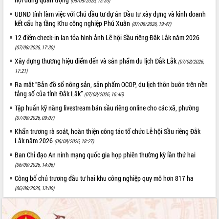
(08/08/2026, 13:30)
UBND tỉnh làm việc với Chủ đầu tư dự án Đầu tư xây dựng và kinh doanh
kết cấu hạ tầng Khu công nghiệp Phú Xuân
(07/08/2026, 19:47)
12 điểm check-in lan tỏa hình ảnh Lễ hội Sầu riêng Đắk Lắk năm 2026
(07/08/2026, 17:30)
Xây dựng thương hiệu điểm đến và sản phẩm du lịch Đắk Lắk
(07/08/2026,
17:21)
Ra mắt “Bản đồ số nông sản, sản phẩm OCOP, du lịch thôn buôn trên nền
tảng số của tỉnh Đắk Lắk”
(07/08/2026, 16:46)
Tập huấn kỹ năng livestream bán sầu riêng online cho các xã, phường
(07/08/2026, 09:07)
Khẩn trương rà soát, hoàn thiện công tác tổ chức Lễ hội Sầu riêng Đắk
Lắk năm 2026
(06/08/2026, 18:27)
Ban Chỉ đạo An ninh mạng quốc gia họp phiên thường kỳ lần thứ hai
(06/08/2026, 14:06)
Công bố chủ trương đầu tư hai khu công nghiệp quy mô hơn 817 ha
(06/08/2026, 13:00)