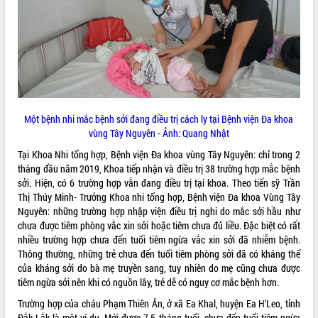
ĐIỂM TIN VĂN BẢN
QUY HOẠCH - KẾ HOẠCH
Một bệnh nhi mắc bệnh sởi đang điều trị cách ly tại Bệnh viện Đa khoa
vùng Tây Nguyên - Ảnh: Quang Nhật
Tại Khoa Nhi tổng hợp, Bệnh viện Đa khoa vùng Tây Nguyên: chỉ trong 2
tháng đầu năm 2019, Khoa tiếp nhận và điều trị 38 trường hợp mắc bệnh
sởi. Hiện, có 6 trường hợp vẫn đang điều trị tại khoa. Theo tiến sỹ Trần
Thị Thúy Minh- Trưởng Khoa nhi tổng hợp, Bệnh viện Đa khoa Vùng Tây
Nguyên: những trường hợp nhập viện điều trị nghi do mắc sởi hầu như
chưa được tiêm phòng vắc xin sởi hoặc tiêm chưa đủ liều. Đặc biệt có rất
nhiều trường hợp chưa đến tuổi tiêm ngừa vắc xin sởi đã nhiễm bệnh.
Thông thường, những trẻ chưa đến tuổi tiêm phòng sởi đã có kháng thể
của kháng sởi do bà mẹ truyền sang, tuy nhiên do mẹ cũng chưa được
tiêm ngừa sởi nên khi có nguồn lây, trẻ dễ có nguy cơ mắc bệnh hơn.
Trường hợp của cháu Phạm Thiên Ân, ở xã Ea Khal, huyện Ea H’Leo, tỉnh
Đắk Lắk là một ví dụ. Mới được 7,5 tháng tuổi, chưa đến tuổi tiêm ngừa