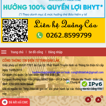
Toggle
Trang chủ
Sơ đồ cổng
Đăng nhập
navigation
CỔNG THÔNG TIN ĐIỆN TỬ TỈNH ĐẮK LẮK
Giấy phép số 99/GP-TTĐT do Cục QL Phát thanh Truyền hình và Thông tin Điện tử cấp
ngày 14/05/2010
banbientap@daklak.gov.vn hoặc congttdtdaklak@gmail.com
Cơ quan chủ quản: Ủy ban nhân dân tỉnh Đắk Lắk
Cơ quan thường trực: Văn phòng UBND tỉnh - 09 Lê Duẩn - P.Buôn Ma Thuột - Đắk Lắk.
SĐT:
0262.859.9699
Email:
Ghi rõ nguồn tin "http://daklak.gov.vn" khi phát hành lại các thông tin từ Cổng TTĐT
này
Đã kết nối EMC