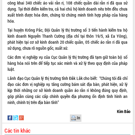
công khai 340 chiếc áo vải rằn ri, 108 chiếc quần dài rằn ri đã qua sử
Tất cả:
66047687
dụng. Tại thời điểm kiểm tra, cả hai chủ hộ kinh doanh nêu trên đều chưa
xuất trình được hóa đơn, chứng từ chứng minh tính hợp pháp của hàng
hóa.
Tại huyện Krông Pắc, Đội Quản lý thị trường số 3 tiến hành kiểm tra hộ
kinh doanh Nguyễn Thanh Cường (địa chỉ tại thôn 19/5, xã Ea Yông),
phát hiện tại cơ sở kinh doanh 20 chiếc quần, 05 chiếc áo rằn ri đã qua
sử dụng, chưa rõ nguồn gốc, xuất xứ.
Các đơn vị nghiệp vụ của Cục Quản lý thị trường đã tạm giữ toàn bộ số
hàng hóa nói trên để tiếp tục xác minh và xử lý theo quy định của pháp
luật.
Lãnh đạo Cục Quản lý thị trường tỉnh Đắk Lắk cho biết: “Chúng tôi đã chỉ
đạo các đơn vị nghiệp vụ tăng cường bám sát địa bàn, phát hiện, xử lý
kịp thời những cơ sở kinh doanh quần áo rằn ri không đúng quy định,
góp phần cùng các cấp chính quyền địa phương ổn định tình hình an
ninh, chính trị trên địa bàn tỉnh”
Kim Bảo
In
Các tin khác