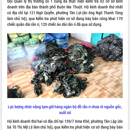
Đội Quản lý thị trường số 1 cũng đã thực hiện kiểm tra 02 cơ sở kinh
doanh trên địa bàn thành phố Buôn Ma Thuột. Hộ kinh doanh thứ nhất
VIDEO
có địa chỉ tại 121 Ngô Quyền, phường Tân Lợi (do ông Ngô Thanh Tùng
Không có file video nào để phát.
làm chủ hộ), qua kiểm tra phát hiện cơ sở đang bày bán công khai 170
chiếc quần dài rằn ri, 120 chiếc áo dài rằn ri đã qua sử dụng.
ALBUM ẢNH
LIÊN KẾT WEB
Lực lượng chức năng tạm giữ hàng ngàn bộ đồ rằn ri chưa rõ nguồn gốc,
xuất xứ
THỐNG KÊ TRUY CẬP
Hộ kinh doanh thứ hai có địa chỉ tại 159/7 Ama Khê, phường Tân Lập (do
bà Tô Thị Mỹ Lệ làm chủ hộ), qua kiểm tra phát hiện cơ sở đang bày bán
Hôm nay:
2364