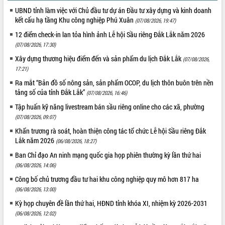
UBND tỉnh làm việc với Chủ đầu tư dự án Đầu tư xây dựng và kinh doanh
kết cấu hạ tầng Khu công nghiệp Phú Xuân
(07/08/2026, 19:47)
12 điểm check-in lan tỏa hình ảnh Lễ hội Sầu riêng Đắk Lắk năm 2026
(07/08/2026, 17:30)
Xây dựng thương hiệu điểm đến và sản phẩm du lịch Đắk Lắk
(07/08/2026,
17:21)
Ra mắt “Bản đồ số nông sản, sản phẩm OCOP, du lịch thôn buôn trên nền
tảng số của tỉnh Đắk Lắk”
(07/08/2026, 16:46)
Tập huấn kỹ năng livestream bán sầu riêng online cho các xã, phường
(07/08/2026, 09:07)
Khẩn trương rà soát, hoàn thiện công tác tổ chức Lễ hội Sầu riêng Đắk
Lắk năm 2026
(06/08/2026, 18:27)
Ban Chỉ đạo An ninh mạng quốc gia họp phiên thường kỳ lần thứ hai
(06/08/2026, 14:06)
Công bố chủ trương đầu tư hai khu công nghiệp quy mô hơn 817 ha
(06/08/2026, 13:00)
Kỳ họp chuyên đề lần thứ hai, HĐND tỉnh khóa XI, nhiệm kỳ 2026-2031
(06/08/2026, 12:02)