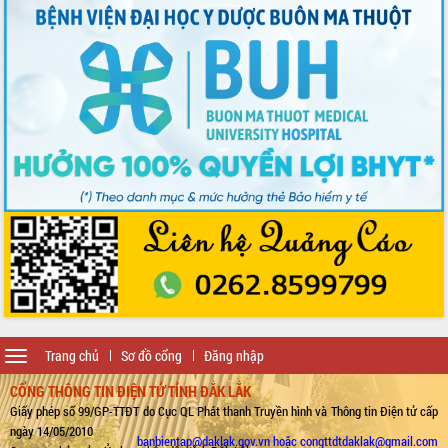
Toggle
Trang chủ
Sơ đồ cổng
Đăng nhập
navigation
CỔNG THÔNG TIN ĐIỆN TỬ TỈNH ĐẮK LẮK
Giấy phép số 99/GP-TTĐT do Cục QL Phát thanh Truyền hình và Thông tin Điện tử cấp
ngày 14/05/2010
banbientap@daklak.gov.vn hoặc congttdtdaklak@gmail.com