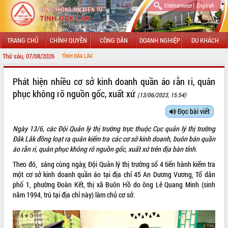
|
Vietnamese
English
TRANG CHỦ
CHÍNH QUYỀN
CÔNG DÂN
DOANH NGHIỆP
DU KHÁCH
Thứ sáu, 07/08/2026
CHÀ
GIỚI THIỆU
Phát hiện nhiều cơ sở kinh doanh quần áo rằn ri, quân
phục không rõ nguồn gốc, xuất xứ
(13/06/2023, 15:54)
LÃNH ĐẠO UBND TỈNH
Đọc bài viết
TIN TỨC SỰ KIỆN
Ngày 13/6, các Đội Quản lý thị trường trực thuộc Cục quản lý thị trường
SỞ, BAN, NGÀNH
Đắk Lắk
đồng loạt ra quân kiểm tra các cơ sở kinh doanh, buôn bán quần
áo rằn ri, quân phục không rõ nguồn gốc, xuất xứ trên địa bàn tỉnh.
UBND CÁC XÃ, PHƯỜNG
Theo đó, sáng cùng ngày, Đội Quản lý thị trường số 4 tiến hành kiểm tra
một cơ sở kinh doanh quần áo tại địa chỉ 45 An Dương Vương, Tổ dân
THÔNG TIN CHỈ ĐẠO ĐIỀU HÀNH
phố 1, phường Đoàn Kết, thị xã Buôn Hồ do ông Lê Quang Minh (sinh
năm 1994, trú tại địa chỉ này) làm chủ cơ sở.
HỆ THỐNG VĂN BẢN
VĂN BẢN HĐND TỈNH