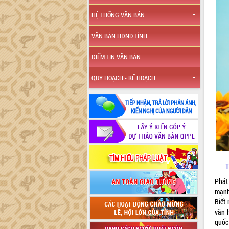
HỆ THỐNG VĂN BẢN
VĂN BẢN HĐND TỈNH
ĐIỂM TIN VĂN BẢN
QUY HOẠCH - KẾ HOẠCH
T
Phát
mạnh
Biết 
văn h
quốc