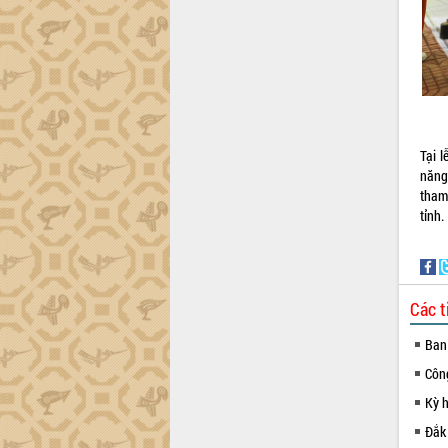
Tại 
năng
tham 
tỉnh.
Các t
Ban
Côn
Kỳ 
Đắk