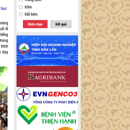
Kém
g học
Rất kém
 nâng
Bình chọn
Kết quả
ổi lễ
tiếng
trong
 trình
c dạy