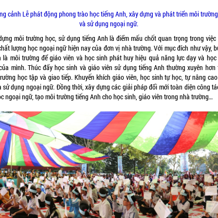
g cảnh Lễ phát động phong trào học tiếng Anh, xây dựng và phát triển môi trườn
và sử dụng ngoại ngữ.
dựng môi trường học, sử dụng tiếng Anh là điểm mấu chốt quan trọng trong việc
chất lượng học ngoại ngữ hiện nay của đơn vị nhà trường. Với mục đích như vậy, bu
h là môi trường để giáo viên và học sinh phát huy hiệu quả năng lực dạy và học 
của mình. Thúc đẩy học sinh và giáo viên sử dụng tiếng Anh thường xuyên hơn 
rường học tập và giao tiếp. Khuyến khích giáo viên, học sinh tự học, tự nâng cao
à sử dụng ngoại ngữ. Đồng thời, xây dựng các giải pháp đổi mới toàn diện công tá
c ngoại ngữ, tạo môi trường tiếng Anh cho học sinh, giáo viên trong nhà trường…