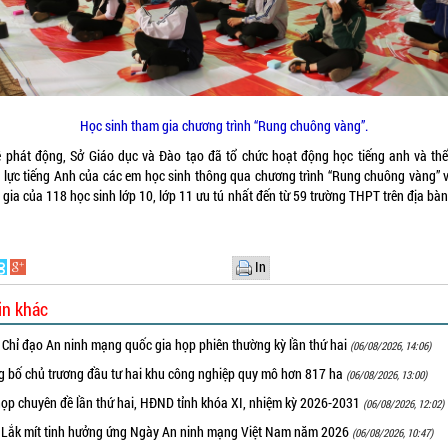
Học sinh tham gia chương trình “Rung chuông vàng”.
lễ phát động, Sở Giáo dục và Đào tạo đã tổ chức hoạt động học tiếng anh và thể
 lực tiếng Anh của các em học sinh thông qua chương trình “Rung chuông vàng” v
gia của 118 học sinh lớp 10, lớp 11 ưu tú nhất đến từ 59 trường THPT trên địa bà
In
in khác
 Chỉ đạo An ninh mạng quốc gia họp phiên thường kỳ lần thứ hai
(06/08/2026, 14:06)
g bố chủ trương đầu tư hai khu công nghiệp quy mô hơn 817 ha
(06/08/2026, 13:00)
họp chuyên đề lần thứ hai, HĐND tỉnh khóa XI, nhiệm kỳ 2026-2031
(06/08/2026, 12:02)
 Lắk mít tinh hưởng ứng Ngày An ninh mạng Việt Nam năm 2026
(06/08/2026, 10:47)