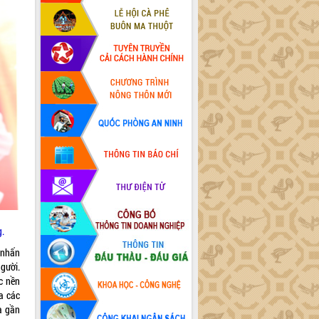
g.
 nhấn
gười.
ác nền
ữa các
a gần