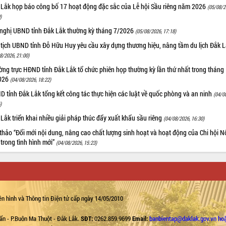
 Lắk họp báo công bố 17 hoạt động đặc sắc của Lễ hội Sầu riêng năm 2026
(05/08/2
)
 nghị UBND tỉnh Đắk Lắk thường kỳ tháng 7/2026
(05/08/2026, 17:18)
 tịch UBND tỉnh Đỗ Hữu Huy yêu cầu xây dựng thương hiệu, nâng tầm du lịch Đắk 
8/2026, 21:00)
ng trực HĐND tỉnh Đắk Lắk tổ chức phiên họp thường kỳ lần thứ nhất trong tháng
026
(04/08/2026, 18:22)
 tỉnh Đắk Lắk tổng kết công tác thực hiện các luật về quốc phòng và an ninh
(04/0
)
Lắk triển khai nhiều giải pháp thúc đẩy xuất khẩu sầu riêng
(04/08/2026, 16:30)
thảo “Đổi mới nội dung, nâng cao chất lượng sinh hoạt và hoạt động của Chi hội 
trong tình hình mới”
(04/08/2026, 15:23)
n hình và Thông tin Điện tử cấp ngày 14/05/2010
ẩn - P.Buôn Ma Thuột - Đắk Lắk.
SĐT:
0262.859.9699
Email:
banbientap@daklak.gov.vn ho