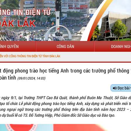
ÍNH QUYỀN
CÔNG DÂN
DOANH NGH
TIN ĐIỆN TỬ TỈNH ĐẮK LẮK
t động phong trào học tiếng Anh trong các trường phổ thông 
 bàn tỉnh
(09/01/2024, 14:03)
Đọc bài 
 ngày 9/1, tại Trường THPT Cao Bá Quát, thành phố Buôn Ma Thuột, Sở Giáo d
tạo tổ chức Lễ phát động phong trào học tiếng Anh, xây dựng và phát triển môi t
ụng ngoại ngữ trong các trường phổ thông trên địa bàn tỉnh năm học 2023 – 
 dự buổi lễ có TS. Đỗ Tường Hiệp, Phó Giám đốc Sở Giáo dục và Đào tạo.