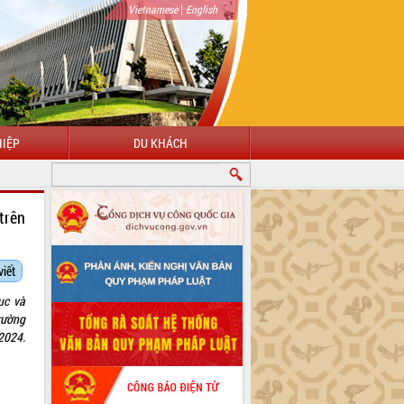
|
Vietnamese
English
IỆP
DU KHÁCH
trên
viết
ục và
rường
2024.