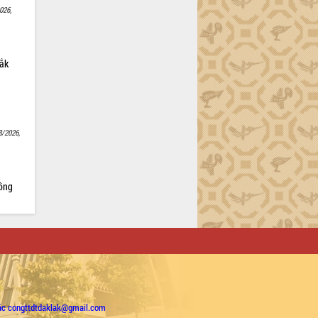
026,
Lắk
8/2026,
Nông
ặc congttdtdaklak@gmail.com