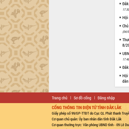
Đắk
17:30
Hội
Chủ
(04/0
Thườ
8/2
UBND
17:46
Đắk 
Hội 
dân 
Trang chủ
Sơ đồ cổng
Đăng nhập
CỔNG THÔNG TIN ĐIỆN TỬ TỈNH ĐẮK LẮK
Giấy phép số 99/GP-TTĐT do Cục QL Phát thanh Truyề
Cơ quan chủ quản: Ủy ban nhân dân tỉnh Đắk Lắk
Cơ quan thường trực: Văn phòng UBND tỉnh - 09 Lê Du