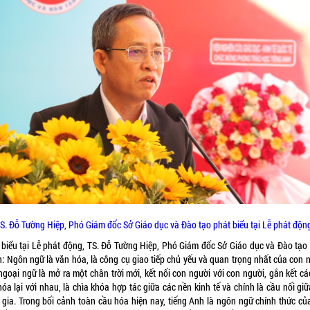
S. Đỗ Tường Hiệp, Phó Giám đốc Sở Giáo dục và Đào tạo phát biểu tại Lễ phát độn
 biểu tại Lễ phát động, TS. Đỗ Tường Hiệp, Phó Giám đốc Sở Giáo dục và Đào tạo
: Ngôn ngữ là văn hóa, là công cụ giao tiếp chủ yếu và quan trọng nhất của con n
ngoại ngữ là mở ra một chân trời mới, kết nối con người với con người, gắn kết c
óa lại với nhau, là chìa khóa hợp tác giữa các nền kinh tế và chính là cầu nối gi
 gia. Trong bối cảnh toàn cầu hóa hiện nay, tiếng Anh là ngôn ngữ chính thức củ