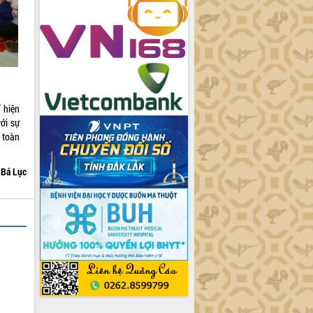
 hiện
ới sự
n toàn
Bá Lục