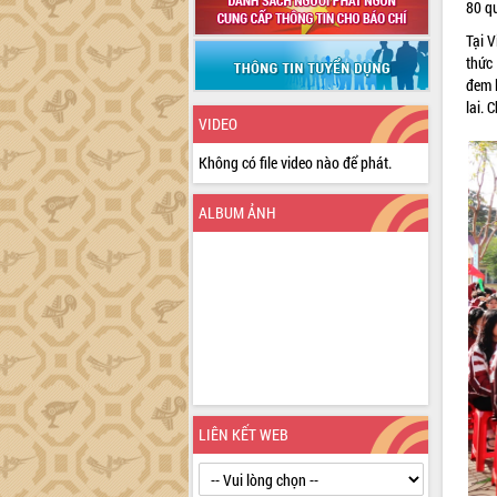
80 qu
Tại 
thức
đem l
lai. 
VIDEO
Không có file video nào để phát.
ALBUM ẢNH
LIÊN KẾT WEB