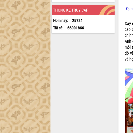
Quan
THỐNG KÊ TRUY CẬP
Hôm nay:
25724
Xây 
Tất cả:
66001866
cao 
chín
Anh 
môi t
độ v
và họ