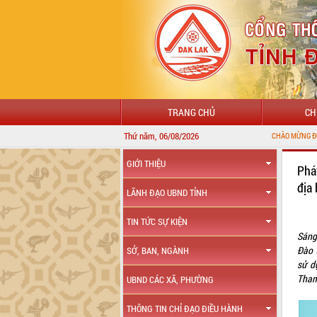
TRANG CHỦ
CH
Thứ năm, 06/08/2026
CHÀO MỪNG ĐẾN VỚI CỔNG THÔNG 
GIỚI THIỆU
Phá
địa
LÃNH ĐẠO UBND TỈNH
TIN TỨC SỰ KIỆN
Sáng
Đào 
SỞ, BAN, NGÀNH
sử d
Tham
UBND CÁC XÃ, PHƯỜNG
THÔNG TIN CHỈ ĐẠO ĐIỀU HÀNH