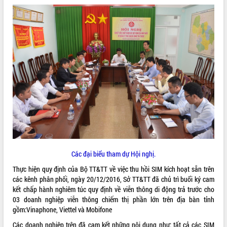
ĐIỂM TIN VĂN BẢN
QUY HOẠCH - KẾ HOẠCH
Các đại biểu tham dự Hội nghị.
Thực hiện quy định của Bộ TT&TT về việc thu hồi SIM kích hoạt sẵn trên
các kênh phân phối, ngày 20/12/2016, Sở TT&TT đã chủ trì buổi ký cam
kết chấp hành nghiêm túc quy định về viễn thông di động trả trước cho
03 doanh nghiệp viễn thông chiếm thị phần lớn trên địa bàn tỉnh
gồm:Vinaphone, Viettel và Mobifone
Các doanh nghiệp trên đã cam kết những nội dung như: tất cả các SIM