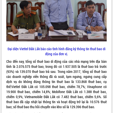
Tất cả:
66093531
Đại diện Viettel Đắk Lắk báo cáo tình hình đăng ký thông tin thuê bao di
động của đơn vị.
Cho đến nay, tổng số thuê bao di động của các nhà mạng trên địa bàn
tỉnh là 2.076.575 thuê bao, trong đó có 1.937.505 là thuê bao trả trước
(93%) và 139.070 thuê bao trả sau. Trong năm 2017, tổng số thuê bao
các doanh nghiệp viễn thông đã rà soát, tạm ngưng, ngưng cung cấp
dịch vụ do không đúng thông tin thuê bao là 133.868 thuê bao, cụ
thể:Viettel Đắk Lắk có 105.098 thuê bao, chiếm 78,7%; Vinaphone có
19.900 thuê bao, chiếm 14,8%; Mobifone Đắk Lắk có 1.388 thuê bao,
chiếm 0,9%; Vietnamobile Đắk Lắk có 7.482 thuê bao, chiếm 5,6%. Số
thuê bao đã cập nhật lại thông tin và hoạt động trở lại là 10.576 thuê
bao; số thuê bao thu hồi chuyển vào kho số là 129.396 thuê bao.