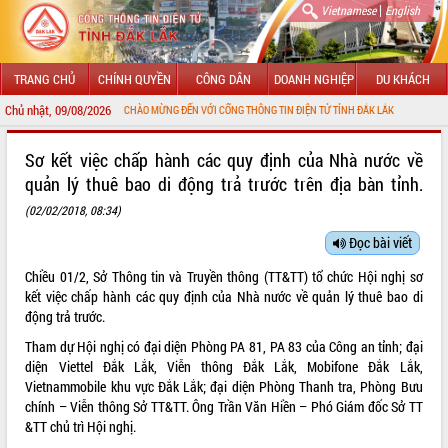
|
Vietnamese
English
TRANG CHỦ
CHÍNH QUYỀN
CÔNG DÂN
DOANH NGHIỆP
DU KHÁCH
Chủ nhật, 09/08/2026
CHÀO MỪNG ĐẾN VỚI CỔNG THÔNG TIN ĐIỆN TỬ TỈNH ĐẮK LẮK
GIỚI THIỆU
Sơ kết việc chấp hành các quy định của Nhà nước về
quản lý thuê bao di động trả trước trên địa bàn tỉnh.
LÃNH ĐẠO UBND TỈNH
(02/02/2018, 08:34)
TIN TỨC SỰ KIỆN
Đọc bài viết
SỞ, BAN, NGÀNH
Chiều 01/2, Sở Thông tin và Truyền thông (TT&TT) tổ chức Hội nghị sơ
kết việc chấp hành các quy định của Nhà nước về quản lý thuê bao di
UBND CÁC XÃ, PHƯỜNG
động trả trước.
Tham dự Hội nghị có đại diện Phòng PA 81, PA 83 của Công an tỉnh; đại
THÔNG TIN CHỈ ĐẠO ĐIỀU HÀNH
diện Viettel Đắk Lắk, Viễn thông Đắk Lắk, Mobifone Đắk Lắk,
Vietnammobile khu vực Đắk Lắk; đại diện Phòng Thanh tra, Phòng Bưu
HỆ THỐNG VĂN BẢN
chính – Viễn thông Sở TT&TT. Ông Trần Văn Hiền – Phó Giám đốc Sở TT
&TT chủ trì Hội nghị.
VĂN BẢN HĐND TỈNH