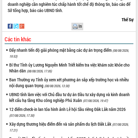
doanh nghiệp cần nghiêm túc chấp hành tốt chế độ thông tin, báo cáo để
Sở tổng hợp, báo cáo UBND tỉnh.
Thế Sự
In
Các tin khác
Đẩy nhanh tiến độ giải phóng mặt bằng các dự án trọng điểm
(08/08/2026,
19:53)
Bí thư Tỉnh ủy Lương Nguyễn Minh Triết kiểm tra việc khám sức khỏe cho
Nhân dân
(08/08/2026, 17:05)
Ban Thường vụ Tỉnh ủy xem xét phương án sắp xếp trường học và nhiều
nội dung quan trọng
(08/08/2026, 13:30)
UBND tỉnh làm việc với Chủ đầu tư dự án Đầu tư xây dựng và kinh doanh
kết cấu hạ tầng Khu công nghiệp Phú Xuân
(07/08/2026, 19:47)
12 điểm check-in lan tỏa hình ảnh Lễ hội Sầu riêng Đắk Lắk năm 2026
(07/08/2026, 17:30)
Xây dựng thương hiệu điểm đến và sản phẩm du lịch Đắk Lắk
(07/08/2026,
17:21)