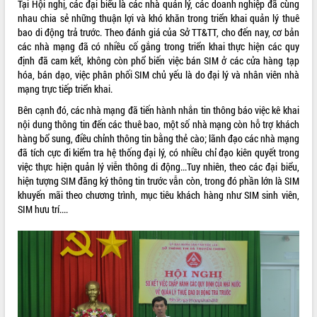
Tại Hội nghị, các đại biểu là các nhà quản lý, các doanh nghiệp đã cùng
nhau chia sẻ những thuận lợi và khó khăn trong triển khai quản lý thuê
bao di động trả trước. Theo đánh giá của Sở TT&TT, cho đến nay, cơ bản
các nhà mạng đã có nhiều cố gắng trong triển khai thực hiện các quy
định đã cam kết, không còn phổ biến việc bán SIM ở các cửa hàng tạp
hóa, bán dạo, việc phân phối SIM chủ yếu là do đại lý và nhân viên nhà
mạng trực tiếp triển khai.
Bên cạnh đó, các nhà mạng đã tiến hành nhắn tin thông báo việc kê khai
nội dung thông tin đến các thuê bao, một số nhà mạng còn hỗ trợ khách
hàng bổ sung, điều chỉnh thông tin bằng thẻ cào; lãnh đạo các nhà mạng
đã tích cực đi kiểm tra hệ thống đại lý, có nhiều chỉ đạo kiên quyết trong
việc thực hiện quản lý viễn thông di động...Tuy nhiên, theo các đại biểu,
hiện tượng SIM đăng ký thông tin trước vẫn còn, trong đó phần lớn là SIM
khuyến mãi theo chương trình, mục tiêu khách hàng như SIM sinh viên,
SIM hưu trí....