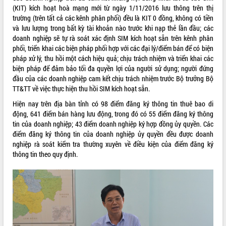
(KIT) kích hoạt hoà mạng mới từ ngày 1/11/2016 lưu thông trên thị
VIDEO
trường (trên tất cả các kênh phân phối) đều là KIT 0 đồng, không có tiền
và lưu lượng trong bất kỳ tài khoản nào trước khi nạp thẻ lần đầu; các
Không có file video nào để phát.
doanh nghiệp sẽ tự rà soát xác định SIM kích hoạt sẵn trên kênh phân
phối, triển khai các biện pháp phối hợp với các đại lý/điểm bán để có biện
ALBUM ẢNH
pháp xử lý, thu hồi một cách hiệu quả; chịu trách nhiệm và triển khai các
biện pháp để đảm bảo tối đa quyền lợi của người sử dụng; người đứng
đầu của các doanh nghiệp cam kết chịu trách nhiệm trước Bộ trưởng Bộ
TT&TT về việc thực hiện thu hồi SIM kích hoạt sẵn.
Hiện nay trên địa bàn tỉnh có 98 điểm đăng ký thông tin thuê bao di
động, 641 điểm bán hàng lưu động, trong đó có 55 điểm đăng ký thông
tin của doanh nghiệp; 43 điểm doanh nghiệp ký hợp đồng ủy quyền. Các
điểm đăng ký thông tin của doanh nghiệp ủy quyền đều được doanh
nghiệp rà soát kiểm tra thường xuyên về điều kiện của điểm đăng ký
thông tin theo quy định.
LIÊN KẾT WEB
THỐNG KÊ TRUY CẬP
Hôm nay:
7863