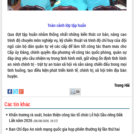
VIDEO
Không có file video nào để phát.
Toàn cảnh lớp tập huấn
ALBUM ẢNH
Qua đợt tập huấn nhằm thống nhất những kiến thức cơ bản, nâng cao
trình độ chuyên môn nghiệp vụ, kỹ chiến thuật và trình độ chỉ huy của đội
ngũ cán bộ dân quân tự vệ các cấp để làm tốt công tác tham mưu cho
Cấp ủy Đảng, chính quyền địa phương về công tác quốc phòng, quân sự
đáp ứng yêu cầu nhiệm vụ trong tình hình mới, giữ vững ổn định tình hình
an ninh chính trị - trật tự an toàn xã hội và sẵn sàng chiến đấu trong mọi
tình huống, tạo điều kiện phát triển kinh tế, chính trị, xã hội trên địa bàn
huyện.
Trung Hải
In
LIÊN KẾT WEB
Các tin khác
Khẩn trương rà soát, hoàn thiện công tác tổ chức Lễ hội Sầu riêng Đắk
Lắk năm 2026
THỐNG KÊ TRUY CẬP
(06/08/2026, 18:27)
Ban Chỉ đạo An ninh mạng quốc gia họp phiên thường kỳ lần thứ hai
Hôm nay:
19076