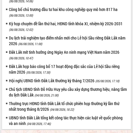
(06/08/2026, 14:06)
Tất cả:
66031816
Công bố chủ trương đầu tư hai khu công nghiệp quy mô hơn 817 ha
(06/08/2026, 13:00)
Kỳ họp chuyên đề lần thứ hai, HĐND tỉnh khóa XI, nhiệm kỳ 2026-2031
(06/08/2026, 12:02)
Du lịch trải nghiệm tạo điểm nhấn mới cho Lễ hội Sầu riêng Đắk Lắk năm
2026
(06/08/2026, 11:00)
Đắk Lắk mít tinh hưởng ứng Ngày An ninh mạng Việt Nam năm 2026
(06/08/2026, 10:47)
Đắk Lắk họp báo công bố 17 hoạt động đặc sắc của Lễ hội Sầu riêng
năm 2026
(05/08/2026, 17:30)
Hội nghị UBND tỉnh Đắk Lắk thường kỳ tháng 7/2026
(05/08/2026, 17:18)
Chủ tịch UBND tỉnh Đỗ Hữu Huy yêu cầu xây dựng thương hiệu, nâng tầm
du lịch Đắk Lắk
(04/08/2026, 21:00)
Thường trực HĐND tỉnh Đắk Lắk tổ chức phiên họp thường kỳ lần thứ
nhất trong tháng 8/2026
(04/08/2026, 18:22)
UBND tỉnh Đắk Lắk tổng kết công tác thực hiện các luật về quốc phòng
và an ninh
(04/08/2026, 17:46)