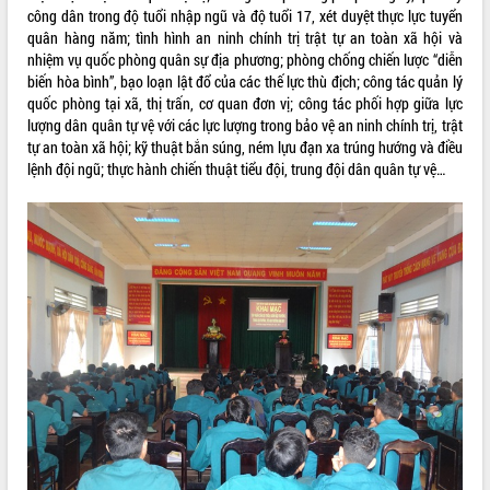
công dân trong độ tuổi nhập ngũ và độ tuổi 17, xét duyệt thực lực tuyển
ĐIỂM TIN VĂN BẢN
quân hàng năm; tình hình an ninh chính trị trật tự an toàn xã hội và
nhiệm vụ quốc phòng quân sự địa phương; phòng chống chiến lược “diễn
QUY HOẠCH - KẾ HOẠCH
biến hòa bình”, bạo loạn lật đổ của các thế lực thù địch; công tác quản lý
quốc phòng tại xã, thị trấn, cơ quan đơn vị; công tác phối hợp giữa lực
lượng dân quân tự vệ với các lực lượng trong bảo vệ an ninh chính trị, trật
tự an toàn xã hội; kỹ thuật bắn súng, ném lựu đạn xa trúng hướng và điều
lệnh đội ngũ; thực hành chiến thuật tiểu đội, trung đội dân quân tự vệ…