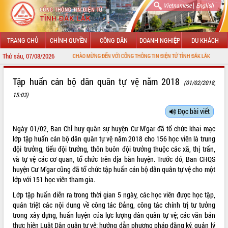
|
Vietnamese
English
TRANG CHỦ
CHÍNH QUYỀN
CÔNG DÂN
DOANH NGHIỆP
DU KHÁCH
Thứ sáu, 07/08/2026
CHÀO MỪNG ĐẾN VỚI CỔNG THÔNG TIN ĐIỆN TỬ TỈNH ĐẮK LẮK
GIỚI THIỆU
Tập huấn cán bộ dân quân tự vệ năm 2018
(01/02/2018,
15:03)
LÃNH ĐẠO UBND TỈNH
Đọc bài viết
TIN TỨC SỰ KIỆN
Ngày 01/02, Ban Chỉ huy quân sự huyện Cư M’gar đã tổ chức khai mạc
SỞ, BAN, NGÀNH
lớp tập huấn cán bộ dân quân tự vệ năm 2018 cho 156 học viên là trung
đội trưởng, tiểu đội trưởng, thôn buôn đội trưởng thuộc các xã, thị trấn,
UBND CÁC XÃ, PHƯỜNG
và tự vệ các cơ quan, tổ chức trên địa bàn huyện. Trước đó, Ban CHQS
huyện Cư M’gar cũng đã tổ chức tập huấn cán bộ dân quân tự vệ cho một
lớp với 151 học viên tham gia.
THÔNG TIN CHỈ ĐẠO ĐIỀU HÀNH
Lớp tập huấn diễn ra trong thời gian 5 ngày, các học viên được học tập,
HỆ THỐNG VĂN BẢN
quán triệt các nội dung về công tác Đảng, công tác chính trị tư tưởng
trong xây dựng, huấn luyện của lực lượng dân quân tự vệ; các văn bản
VĂN BẢN HĐND TỈNH
thực hiện Luật Dân quân tự vệ; hướng dẫn phương pháp đăng ký, quản lý