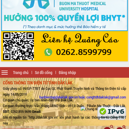
Toggle
Trang chủ
Sơ đồ cổng
Đăng nhập
navigation
CỔNG THÔNG TIN ĐIỆN TỬ TỈNH ĐẮK LẮK
Giấy phép số 99/GP-TTĐT do Cục QL Phát thanh Truyền hình và Thông tin Điện tử cấp
ngày 14/05/2010
banbientap@daklak.gov.vn hoặc congttdtdaklak@gmail.com
Cơ quan chủ quản: Ủy ban nhân dân tỉnh Đắk Lắk
Cơ quan thường trực: Văn phòng UBND tỉnh - 09 Lê Duẩn - P.Buôn Ma Thuột - Đắk Lắk.
SĐT:
0262.859.9699
Email:
Ghi rõ nguồn tin "http://daklak.gov.vn" khi phát hành lại các thông tin từ Cổng TTĐT
này