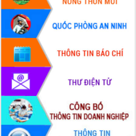
VIDEO
Không có file video nào để phát.
ALBUM ẢNH
LIÊN KẾT WEB
THỐNG KÊ TRUY CẬP
Hôm nay:
22675