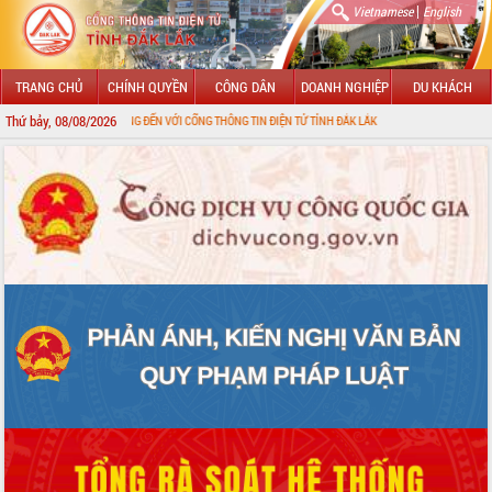
|
Vietnamese
English
TRANG CHỦ
CHÍNH QUYỀN
CÔNG DÂN
DOANH NGHIỆP
DU KHÁCH
Thứ bảy, 08/08/2026
CHÀO MỪNG ĐẾN VỚI CỔNG THÔNG TIN ĐIỆN TỬ TỈNH ĐẮK LẮK
GIỚI THIỆU
LÃNH ĐẠO UBND TỈNH
TIN TỨC SỰ KIỆN
SỞ, BAN, NGÀNH
UBND CÁC XÃ, PHƯỜNG
THÔNG TIN CHỈ ĐẠO ĐIỀU HÀNH
HỆ THỐNG VĂN BẢN
VĂN BẢN HĐND TỈNH