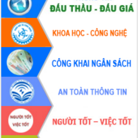
Tất cả:
66067998