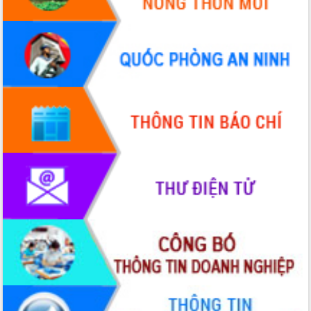
VIDEO
Không có file video nào để phát.
ALBUM ẢNH
LIÊN KẾT WEB
THỐNG KÊ TRUY CẬP
Hôm nay:
37720