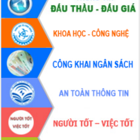
Tất cả:
66083043