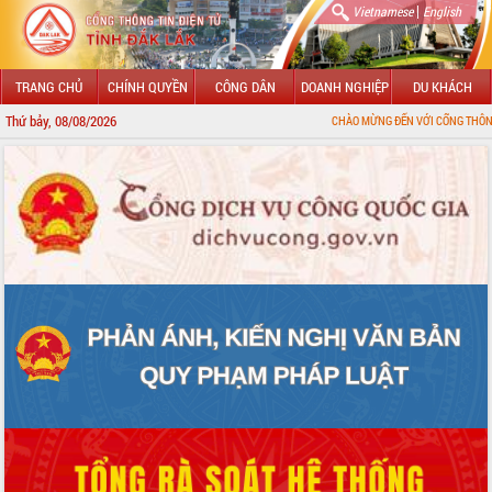
|
Vietnamese
English
TRANG CHỦ
CHÍNH QUYỀN
CÔNG DÂN
DOANH NGHIỆP
DU KHÁCH
Thứ bảy, 08/08/2026
CHÀO MỪNG ĐẾN VỚI CỔNG THÔNG TIN ĐIỆN T
GIỚI THIỆU
LÃNH ĐẠO UBND TỈNH
TIN TỨC SỰ KIỆN
SỞ, BAN, NGÀNH
UBND CÁC XÃ, PHƯỜNG
THÔNG TIN CHỈ ĐẠO ĐIỀU HÀNH
HỆ THỐNG VĂN BẢN
VĂN BẢN HĐND TỈNH